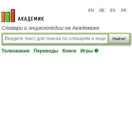
EN
DE
ES
FR
academic.ru
Словари и энциклопедии на Академике
Найти!
Толкования
Переводы
Книги
Игры ⚽