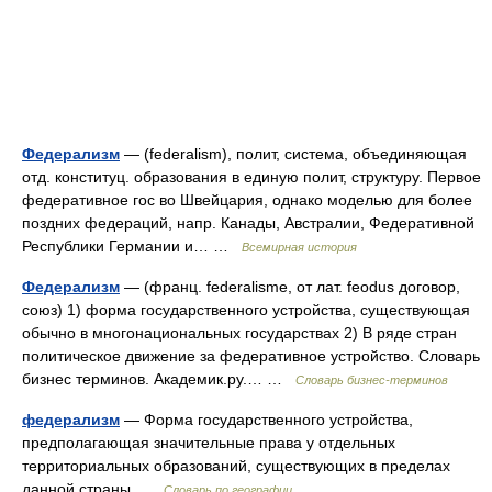
Федерализм
— (federalism), полит, система, объединяющая
отд. конституц. образования в единую полит, структуру. Первое
федеративное гос во Швейцария, однако моделью для более
поздних федераций, напр. Канады, Австралии, Федеративной
Республики Германии и… …
Всемирная история
Федерализм
— (франц. federalisme, от лат. feodus договор,
союз) 1) форма государственного устройства, существующая
обычно в многонациональных государствах 2) В ряде стран
политическое движение за федеративное устройство. Словарь
бизнес терминов. Академик.ру.… …
Словарь бизнес-терминов
федерализм
— Форма государственного устройства,
предполагающая значительные права у отдельных
территориальных образований, существующих в пределах
данной страны …
Словарь по географии