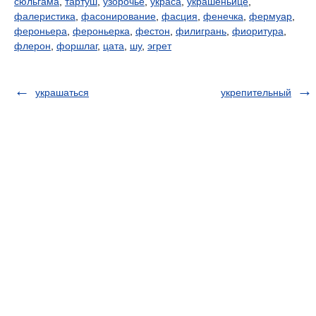
сюльгама
,
тартуш
,
узорочье
,
украса
,
украшеньице
,
фалеристика
,
фасонирование
,
фасция
,
фенечка
,
фермуар
,
фероньера
,
фероньерка
,
фестон
,
филигрань
,
фиоритура
,
флерон
,
форшлаг
,
цата
,
шу
,
эгрет
украшаться
укрепительный