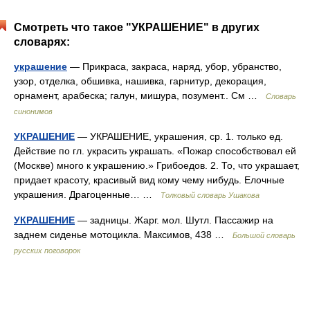
Смотреть что такое "УКРАШЕНИЕ" в других
словарях:
украшение
— Прикраса, закраса, наряд, убор, убранство,
узор, отделка, обшивка, нашивка, гарнитур, декорация,
орнамент, арабеска; галун, мишура, позумент.. См …
Словарь
синонимов
УКРАШЕНИЕ
— УКРАШЕНИЕ, украшения, ср. 1. только ед.
Действие по гл. украсить украшать. «Пожар способствовал ей
(Москве) много к украшению.» Грибоедов. 2. То, что украшает,
придает красоту, красивый вид кому чему нибудь. Елочные
украшения. Драгоценные… …
Толковый словарь Ушакова
УКРАШЕНИЕ
— задницы. Жарг. мол. Шутл. Пассажир на
заднем сиденье мотоцикла. Максимов, 438 …
Большой словарь
русских поговорок