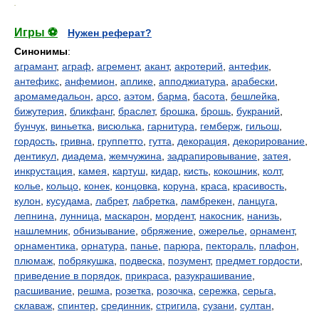
.
Игры ⚽
Нужен реферат?
Синонимы
:
аграмант
,
аграф
,
агремент
,
акант
,
акротерий
,
антефик
,
антефикс
,
анфемион
,
аплике
,
апподжиатура
,
арабески
,
аромамедальон
,
арсо
,
аэтом
,
барма
,
басота
,
бешлейка
,
бижутерия
,
бликфанг
,
браслет
,
брошка
,
брошь
,
букраний
,
бунчук
,
виньетка
,
висюлька
,
гарнитура
,
гемберж
,
гильош
,
гордость
,
гривна
,
группетто
,
гутта
,
декорация
,
декорирование
,
дентикул
,
диадема
,
жемчужина
,
задрапировывание
,
затея
,
инкрустация
,
камея
,
картуш
,
кидар
,
кисть
,
кокошник
,
колт
,
колье
,
кольцо
,
конек
,
концовка
,
коруна
,
краса
,
красивость
,
кулон
,
кусудама
,
лабрет
,
лабретка
,
ламбрекен
,
ланцуга
,
лепнина
,
лунница
,
маскарон
,
мордент
,
накосник
,
нанизь
,
нашлемник
,
обнизывание
,
обряжение
,
ожерелье
,
орнамент
,
орнаментика
,
орнатура
,
панье
,
парюра
,
пектораль
,
плафон
,
плюмаж
,
побрякушка
,
подвеска
,
позумент
,
предмет гордости
,
приведение в порядок
,
прикраса
,
разукрашивание
,
расшивание
,
решма
,
розетка
,
розочка
,
сережка
,
серьга
,
склаваж
,
спинтер
,
срединник
,
стригила
,
сузани
,
султан
,