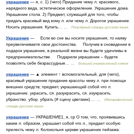
украшение
— я, с. 1) (чего) Придание чему л. красивого,
нарядного вида, эстетическое оформление. Украшение дома.
Украшение стола. 2) Предмет, служащий для того, чтобы
придать красивый вид кому л. или чему л. Дорогое украшение.
Носить украшения. Купить… …
Популярный словарь русского языка
Украшение
— Если во сне вы носите украшения, то наяву
преувеличиваете свои достоинства. Получив в сновидении в
подарок украшение, в реальной жизни вы будете удачливы в
предпринимательстве. Подарили украшение – будете
позволять себе безрассудные… …
Большой универсальный сонник
украшение
— ▲ элемент ↑ вспомогательный, для (чего),
красивый украшение придание красоты чему л. при помощи
внешних средств; предмет, украшающий собой что л.
украшение. украсить, ся. разукрасить, ся. изукрасить.
убранство. убор. убрать (# сцену цветами).… …
Идеографический
словарь русского языка
украшение
— УКРАШЕНИЕ1, я, ср О том, что, проявившись
каким л. образом, украшает собой что л., придает особую
прелесть чему л. Колокольня церкви украшение пейзажа.