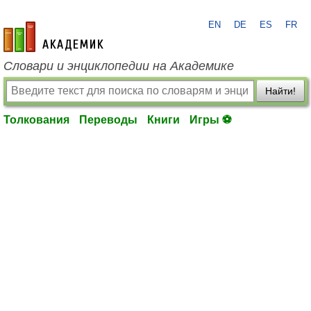
EN
DE
ES
FR
academic.ru
Словари и энциклопедии на Академике
Найти!
Толкования
Переводы
Книги
Игры ⚽