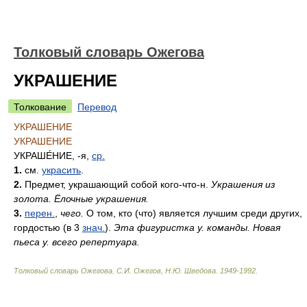
Толковый словарь Ожегова
УКРАШЕНИЕ
Толкование
Перевод
УКРАШЕНИЕ
УКРАШЕНИЕ
УКРАШЕ́НИЕ
, -я,
ср.
1.
см.
украсить
.
2.
Предмет, украшающий собой кого-что-н.
Украшения из
золота. Ёлочные украшения.
3.
перен.
,
чего.
О том, кто (что) является лучшим среди других,
гордостью (в 3
знач.
).
Эта фигуристка у. команды. Новая
пьеса у. всего репертуара.
Толковый словарь Ожегова
.
С.И. Ожегов, Н.Ю. Шведова.
1949-1992
.