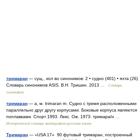
тримаран
— сущ., кол во синонимов: 2 • судно (401) • яхта (26)
Словарь синонимов ASIS. В.Н. Тришин. 2013 …
Словарь
синонимов
тримаран
— а, м. trimaran m. Судно с тремя расположенными
параллельно друг другу корпусами. Боковые корпуса являются
поплавками. Спорт 1993. Лекс. Ож. 1973: тримара/н …
Исторический словарь галлицизмов русского языка
Тримаран
— «USA 17» 90 футовый тримаран, построенный