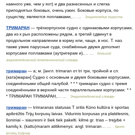
намного уже, чем у яхт) и два разнесенных и слегка
приподнятых боковых, очень узких. Боковые корпуса, по
существу, являются поплавками,… …
Энциклопедия туриста
ТРИМАРАН
— трёхкорпусное судно с одинаковыми корпусами,
два из к рых расположены рядом, а третий сдвинут в
продольном направлении в корму или, чаще, в нос. Т. наз.
также узкие парусные суда, снабжённые двумя дополнит.
корпусами поплавками (аутригерам и),… …
Большой
энциклопедический политехнический словарь
тримаран
— а; м. [англ. trimaran от tri три, тройной и сл.
(ката)маран] Судно с основным и двумя боковыми корпусами,
соединёнными общей палубой. * * * тримаран судно с тремя
соединёнными в верхней части параллельными корпусами. * *
* ТРИМАРАН ТРИМАРАН,… …
Энциклопедический словарь
тримаран
— trimaranas statusas T sritis Kūno kultūra ir sportas
apibrėžtis Trijų korpusų laivas. Vidurinis korpusas yra platėlesnis,
šoniniai – siauresni ir šiek tiek pakelti. kilmė gr. trias – trejybė +
kamilų k. (kattu)maram atitikmenys: angl. trimaran… …
Sporto
terminų žodynas