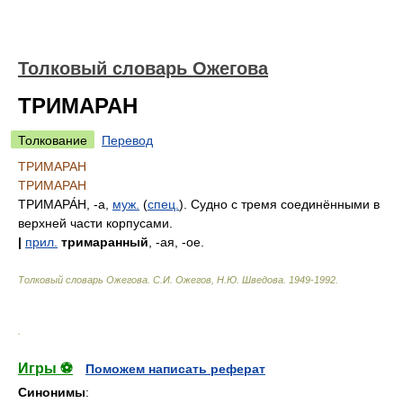
Толковый словарь Ожегова
ТРИМАРАН
Толкование
Перевод
ТРИМАРАН
ТРИМАРАН
ТРИМАРА́Н
, -а,
муж.
(
спец.
). Судно с тремя соединёнными в
верхней части корпусами.
|
прил.
тримаранный
, -ая, -ое.
Толковый словарь Ожегова
.
С.И. Ожегов, Н.Ю. Шведова.
1949-1992
.
.
Игры ⚽
Поможем написать реферат
Синонимы
: