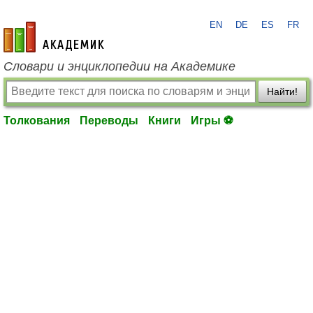
EN
DE
ES
FR
academic.ru
Словари и энциклопедии на Академике
Найти!
Толкования
Переводы
Книги
Игры ⚽