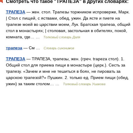
Смотреть что такое "ТРАПЕЗА" в других словарях:
ТРАПЕЗА
— жен. стол. Трапезы торжником испроверже, Марк.
| Стол с пищей, с яствами, обед, ужин. Да ясте и пиете на
трапезе моей во царствии моем, Лук. Братская трапеза, общий
стол в монастырях; | столовая, застольная в обителях, покой,
комната, где… …
Толковый словарь Даля
трапеза
— См …
Словарь синонимов
ТРАПЕЗА
— ТРАПЕЗА, трапезы, жен. (греч. trapeza стол). 1.
Общий стол для приема пищи в монастыре (церк.). Сесть за
трапезу. «Зачем и мне не тешиться в боях, не пировать за
царскою трапезой?» Пушкин. 2. только ед. Прием пищи (обед,
ужин) за таким столом… …
Толковый словарь Ушакова