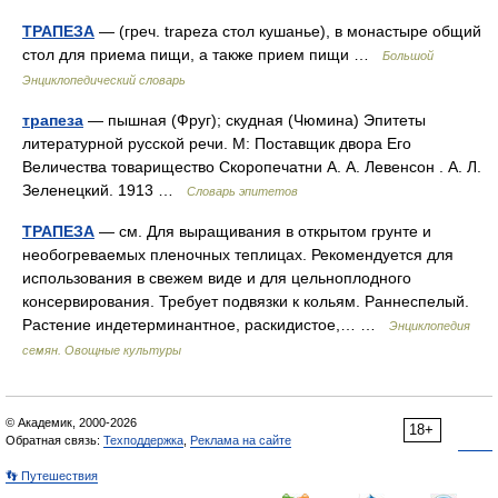
ТРАПЕЗА
— (греч. trapeza стол кушанье), в монастыре общий
стол для приема пищи, а также прием пищи …
Большой
Энциклопедический словарь
трапеза
— пышная (Фруг); скудная (Чюмина) Эпитеты
литературной русской речи. М: Поставщик двора Его
Величества товарищество Скоропечатни А. А. Левенсон . А. Л.
Зеленецкий. 1913 …
Словарь эпитетов
ТРАПЕЗА
— см. Для выращивания в открытом грунте и
необогреваемых пленочных теплицах. Рекомендуется для
использования в свежем виде и для цельноплодного
консервирования. Требует подвязки к кольям. Раннеспелый.
Растение индетерминантное, раскидистое,… …
Энциклопедия
семян. Овощные культуры
© Академик, 2000-2026
18+
Обратная связь:
Техподдержка
,
Реклама на сайте
👣 Путешествия