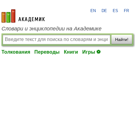
EN
DE
ES
FR
academic.ru
Словари и энциклопедии на Академике
Найти!
Толкования
Переводы
Книги
Игры ⚽