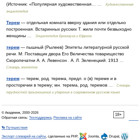
(Источник: «Популярная художественная… …
Художественная
энциклопедия
Терем
— отдельная комната вверху здания или отдельно
построенная. Встаринных русских Т. жили почти безвыходно
женщины …
Энциклопедия Брокгауза и Ефрона
терем
— пышный (Рылеев) Эпитеты литературной русской
речи. М: Поставщик двора Его Величества товарищество
Скоропечатни А. А. Левенсон . А. Л. Зеленецкий. 1913 …
Словарь эпитетов
терем
— терем, род. терема, предл. о (в) тереме и в
просторечии в терему; мн. терема, род. теремов …
Словарь
трудностей произношения и ударения в современном русском языке
© Академик, 2000-2026
18+
Обратная связь:
Техподдержка
,
Реклама на сайте
👣 Путешествия
Экспорт словарей на сайты
, сделанные на PHP,
Joomla,
Drupal,