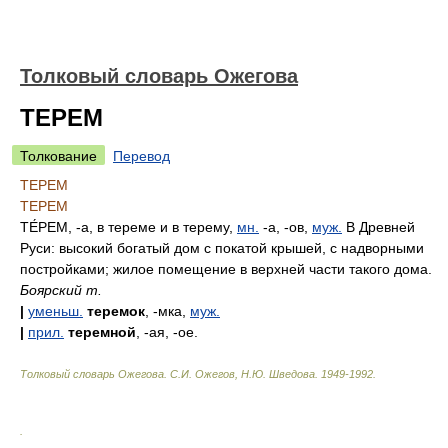
Толковый словарь Ожегова
ТЕРЕМ
Толкование
Перевод
ТЕРЕМ
ТЕРЕМ
ТЕ́РЕМ
, -а, в тереме и в терему,
мн.
-а, -ов,
муж.
В Древней
Руси: высокий богатый дом с покатой крышей, с надворными
постройками; жилое помещение в верхней части такого дома.
Боярский т.
|
уменьш.
теремок
, -мка,
муж.
|
прил.
теремной
, -ая, -ое.
Толковый словарь Ожегова
.
С.И. Ожегов, Н.Ю. Шведова.
1949-1992
.
.