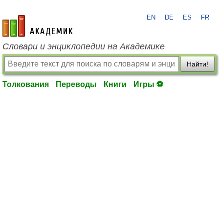
EN
DE
ES
FR
academic.ru
Словари и энциклопедии на Академике
Найти!
Толкования
Переводы
Книги
Игры ⚽