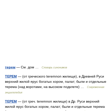
терем
— См. дом …
Словарь синонимов
ТЕРЕМ
— (от греческого teremnon жилище), в Древней Руси
верхний жилой ярус богатых хором, палат; были и отдельные
терема (над воротами, на высоком подклете) …
Современная
энциклопедия
ТЕРЕМ
— (от греч. teremnon жилище) в Др. Руси верхний
жилой ярус богатых хором, палат; были и отдельные терема