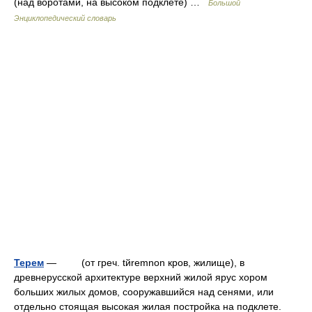
(над воротами, на высоком подклете) …
Большой
Энциклопедический словарь
Терем
— (от греч. tйremnon кров, жилище), в
древнерусской архитектуре верхний жилой ярус хором
больших жилых домов, сооружавшийся над сенями, или
отдельно стоящая высокая жилая постройка на подклете.