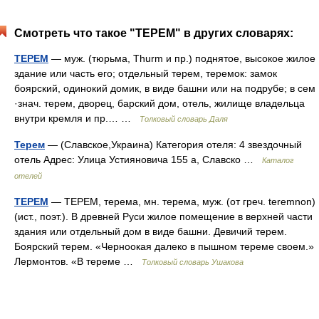
Смотреть что такое "ТЕРЕМ" в других словарях:
ТЕРЕМ
— муж. (тюрьма, Thurm и пр.) поднятое, высокое жилое
здание или часть его; отдельный терем, теремок: замок
боярский, одинокий домик, в виде башни или на подрубе; в сем
·знач. терем, дворец, барский дом, отель, жилище владельца
внутри кремля и пр.… …
Толковый словарь Даля
Терем
— (Славское,Украина) Категория отеля: 4 звездочный
отель Адрес: Улица Устияновича 155 а, Славско …
Каталог
отелей
ТЕРЕМ
— ТЕРЕМ, терема, мн. терема, муж. (от греч. teremnon)
(ист., поэт.). В древней Руси жилое помещение в верхней части
здания или отдельный дом в виде башни. Девичий терем.
Боярский терем. «Черноокая далеко в пышном тереме своем.»
Лермонтов. «В тереме …
Толковый словарь Ушакова