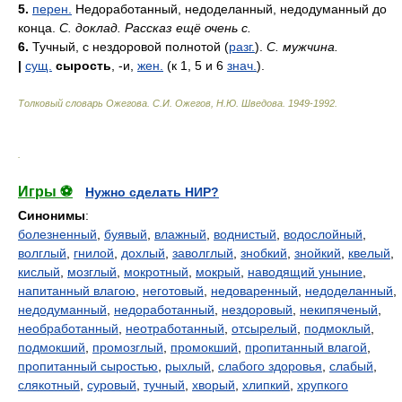
5.
перен.
Недоработанный, недоделанный, недодуманный до
конца.
С. доклад. Рассказ ещё очень с.
6.
Тучный, с нездоровой полнотой (
разг.
).
С. мужчина.
|
сущ.
сырость
, -и,
жен.
(к 1, 5 и 6
знач.
).
Толковый словарь Ожегова
.
С.И. Ожегов, Н.Ю. Шведова.
1949-1992
.
.
Игры ⚽
Нужно сделать НИР?
Синонимы
:
болезненный
,
буявый
,
влажный
,
воднистый
,
водослойный
,
волглый
,
гнилой
,
дохлый
,
заволглый
,
знобкий
,
знойкий
,
квелый
,
кислый
,
мозглый
,
мокротный
,
мокрый
,
наводящий уныние
,
напитанный влагою
,
неготовый
,
недоваренный
,
недоделанный
,
недодуманный
,
недоработанный
,
нездоровый
,
некипяченый
,
необработанный
,
неотработанный
,
отсырелый
,
подмоклый
,
подмокший
,
промозглый
,
промокший
,
пропитанный влагой
,
пропитанный сыростью
,
рыхлый
,
слабого здоровья
,
слабый
,
слякотный
,
суровый
,
тучный
,
хворый
,
хлипкий
,
хрупкого