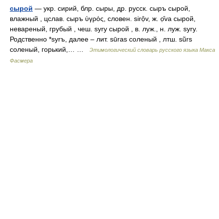
сырой
— укр. сирий, блр. сыры, др. русск. сыръ сырой,
влажный , цслав. сыръ ὑγρός, словен. sirọ̑v, ж. о̣̑vа сырой,
невареный, грубый , чеш. syry сырой , в. луж., н. луж. sуrу.
Родственно *sуrъ, далее – лит. sūras соленый , лтш. sũrs
соленый, горький,… …
Этимологический словарь русского языка Макса
Фасмера