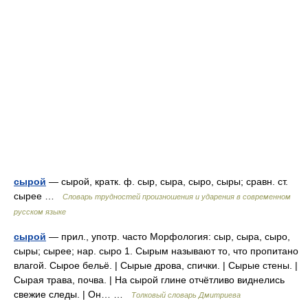
сырой
— сырой, кратк. ф. сыр, сыра, сыро, сыры; сравн. ст.
сырее …
Словарь трудностей произношения и ударения в современном
русском языке
сырой
— прил., употр. часто Морфология: сыр, сыра, сыро,
сыры; сырее; нар. сыро 1. Сырым называют то, что пропитано
влагой. Сырое бельё. | Сырые дрова, спички. | Сырые стены. |
Сырая трава, почва. | На сырой глине отчётливо виднелись
свежие следы. | Он… …
Толковый словарь Дмитриева