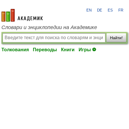
EN
DE
ES
FR
academic.ru
Словари и энциклопедии на Академике
Найти!
Толкования
Переводы
Книги
Игры ⚽