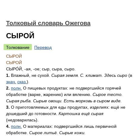
Толковый словарь Ожегова
СЫРОЙ
Толкование
Перевод
СЫРОЙ
СЫРОЙ
СЫРО́Й
, -ая, -ое; сыр, сыра, сыро.
1.
Влажный, не сухой.
Сырая земля. С. климат. Здесь сыро
(в
знач.
сказ.
).
2.
полн.
О пищевых продуктах: не подвергшийся горячей
обработке (варке, жарению) или вялению.
Сырое тесто.
Сырая рыба. Сырые овощи. Есть морковь в сыром виде.
3.
О приготовляемых для еды продуктах, изделиях: ещё не
дошедший до готовности.
Картошка ещё сырая
(недоварилась).
4.
полн.
О материалах: подвергшийся лишь первичной
обработке.
Сырое литьё. Сырые кожи.