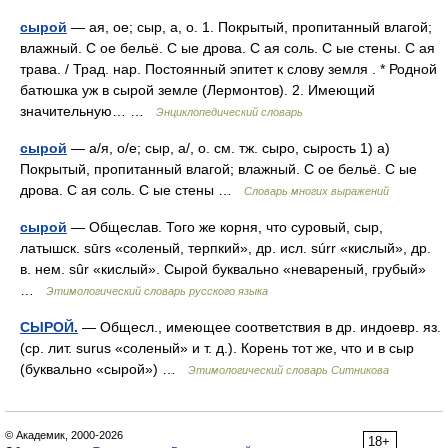
сырой
— ая, ое; сыр, а, о. 1. Покрытый, пропитанный влагой;
влажный. С ое бельё. С ые дрова. С ая соль. С ые стены. С ая
трава. / Трад. нар. Постоянный эпитет к слову земля . * Родной
батюшка уж в сырой земле (Лермонтов). 2. Имеющий
значительную… …
Энциклопедический словарь
сырой
— а/я, о/е; сыр, а/, о. см. тж. сыро, сырость 1) а)
Покрытый, пропитанный влагой; влажный. С ое бельё. С ые
дрова. С ая соль. С ые стены …
Словарь многих выражений
сырой
— Общеслав. Того же корня, что суровый, сыр,
латышск. sūrs «соленый, терпкий», др. исл. súrr «кислый», др.
в. нем. sûr «кислый». Сырой буквально «невареный, грубый»
…
Этимологический словарь русского языка
СЫРОЙ.
— Общесл., имеющее соответствия в др. индоевр. яз.
(ср. лит. surus «соленый» и т. д.). Корень тот же, что и в сыр
(буквально «сырой») …
Этимологический словарь Ситникова
© Академик, 2000-2026
18+