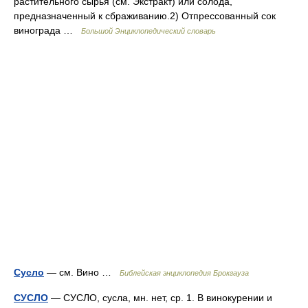
растительного сырья (см. Экстракт) или солода,
предназначенный к сбраживанию.2) Отпрессованный сок
винограда …
Большой Энциклопедический словарь
Сусло
— см. Вино …
Библейская энциклопедия Брокгауза
СУСЛО
— СУСЛО, сусла, мн. нет, ср. 1. В винокурении и