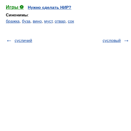
Игры ⚽
Нужно сделать НИР?
Синонимы
:
бражка
,
буза
,
вино
,
муст
,
отвар
,
сок
сусличий
сусловый