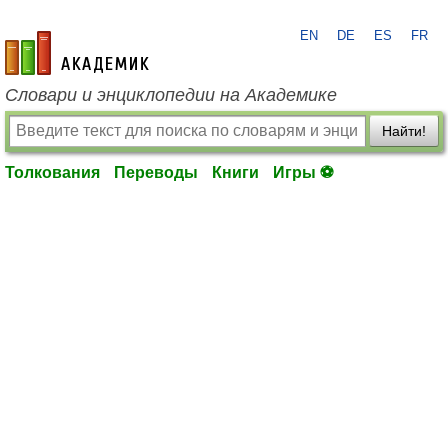
EN
DE
ES
FR
academic.ru
Словари и энциклопедии на Академике
Найти!
Толкования
Переводы
Книги
Игры ⚽