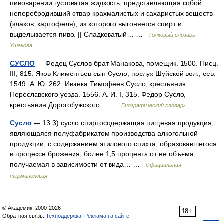
пивоварении густоватая жидкость, представляющая собой
неперебродивший отвар крахмалистых и сахаристых веществ
(злаков, картофеля), из которого выгоняется спирт и
выделывается пиво. || Сладковатый… …
Толковый словарь
Ушакова
СУСЛО
— Федец Суслов брат Манакова, помещик. 1500. Писц.
III, 815. Яков Климентьев сын Сусло, послух Шуйской вол., сев.
1549. А. Ю. 262. Иванка Тимофеев Сусло, крестьянин
Переславского уезда. 1556. А. И. I, 315. Федор Сусло,
крестьянин Дорогобужского… …
Биографический словарь
Сусло
— 13.3) сусло спиртосодержащая пищевая продукция,
являющаяся полуфабрикатом производства алкогольной
продукции, с содержанием этилового спирта, образовавшегося
в процессе брожения, более 1,5 процента от ее объема,
получаемая в зависимости от вида… …
Официальная
терминология
© Академик, 2000-2026
18+
Обратная связь:
Техподдержка
,
Реклама на сайте