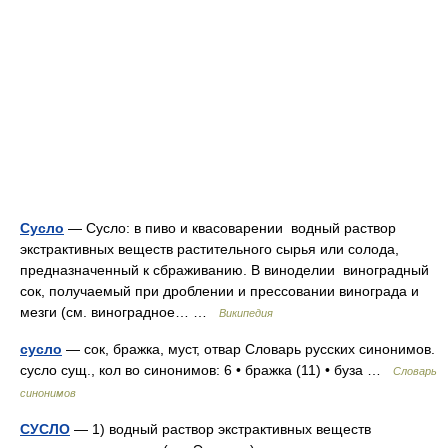
Сусло
— Сусло: в пиво и квасоварении водный раствор
экстрактивных веществ растительного сырья или солода,
предназначенный к сбраживанию. В виноделии виноградный
сок, получаемый при дроблении и прессовании винограда и
мезги (см. виноградное… …
Википедия
сусло
— сок, бражка, муст, отвар Словарь русских синонимов.
сусло сущ., кол во синонимов: 6 • бражка (11) • буза …
Словарь
синонимов
СУСЛО
— 1) водный раствор экстрактивных веществ