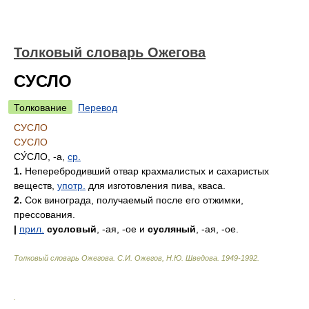
Толковый словарь Ожегова
СУСЛО
Толкование
Перевод
СУСЛО
СУСЛО
СУ́СЛО
, -а,
ср.
1.
Неперебродивший отвар крахмалистых и сахаристых
веществ,
употр.
для изготовления пива, кваса.
2.
Сок винограда, получаемый после его отжимки,
прессования.
|
прил.
сусловый
, -ая, -ое и
сусляный
, -ая, -ое.
Толковый словарь Ожегова
.
С.И. Ожегов, Н.Ю. Шведова.
1949-1992
.
.