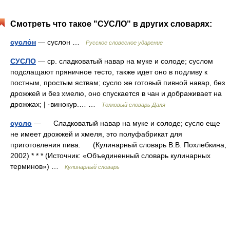
Смотреть что такое "СУСЛО" в других словарях:
сусло́н
— суслон …
Русское словесное ударение
СУСЛО
— ср. сладковатый навар на муке и солоде; суслом
подслащают пряничное тесто, также идет оно в подливу к
постным, простым яствам; сусло же готовый пивной навар, без
дрожжей и без хмелю, оно спускается в чан и дображивает на
дрожжах; | ·винокур.… …
Толковый словарь Даля
сусло
— Сладковатый навар на муке и солоде; сусло еще
не имеет дрожжей и хмеля, это полуфабрикат для
приготовления пива. (Кулинарный словарь В.В. Похлебкина,
2002) * * * (Источник: «Объединенный словарь кулинарных
терминов») …
Кулинарный словарь