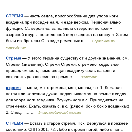
СТРЕМЯ
— часть седла, приспособление для упора ноги
всадника при посадке на л. и езде верхом. Первоначально
функцию С., вероятно, выполняли отверстия по краям
звериной шкуры, постеленной под всадника на спину л. Затем
были изобретены С. в виде ременных п …
Справочник по
коневодству
Стремя
— У этого термина существуют и другие значения, см.
Стремя (значения). Стремя Стремя, стремено седельная
принадлежность, помогающая всаднику сесть на коня и
сохранять равновесие во время е …
Википедия
стремя
— мени; мн. стремена, мян, менам; ср. 1. Кожаная
петля или железная дужка, подвешиваемая на ремне к седлу
для упора ноги всадника. Всунуть ногу в с. Приподняться на
стременах. Ехать, скакать с. в с. (рядом, бок о бок о всадниках).
2. Спец. =… …
Энциклопедический словарь
СТРЕМЯ
— Встать в старое стремя. Пск. Вернуться в прежнее
состояние. СПП 2001, 72. Либо в стремя ногой, либо в пень