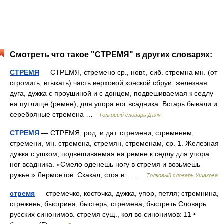
Смотреть что такое "СТРЕМЯ" в других словарях:
СТРЕМЯ
— СТРЕМЯ, стремено ср., новг., сиб. стремна мн. (от
стромить, втыкать) часть верховой конской сбруи: железная
дуга, дужка с проушиной и с донцем, подвешиваемая к седлу
на путлище (ремне), для упора ног всадника. Встарь бывали и
серебряные стремена …
Толковый словарь Даля
СТРЕМЯ
— СТРЕМЯ, род. и дат. стремени, стременем,
стремени, мн. стремена, стремян, стременам, ср. 1. Железная
дужка с ушком, подвешиваемая на ремне к седлу для упора
ног всадника. «Смело оденешь ногу в стремя и возьмешь
ружье.» Лермонтов. Скакал, стоя в… …
Толковый словарь Ушакова
стремя
— стремечко, косточка, дужка, упор, петля; стремнина,
стрежень, быстрина, быстерь, стремена, быстреть Словарь
русских синонимов. стремя сущ., кол во синонимов: 11 •