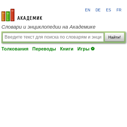
EN
DE
ES
FR
academic.ru
Словари и энциклопедии на Академике
Найти!
Толкования
Переводы
Книги
Игры ⚽