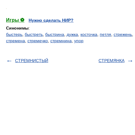
.
Игры ⚽
Нужно сделать НИР?
Синонимы
:
быстерь
,
быстреть
,
быстрина
,
дужка
,
косточка
,
петля
,
стрежень
,
стремена
,
стремечко
,
стремнина
,
упор
СТРЕМНИСТЫЙ
СТРЕМЯНКА