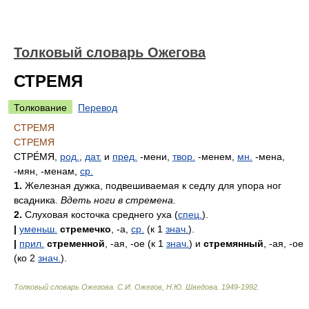
Толковый словарь Ожегова
СТРЕМЯ
Толкование
Перевод
СТРЕМЯ
СТРЕМЯ
СТРЕ́МЯ
,
род.
,
дат.
и
пред.
-мени,
твор.
-менем,
мн.
-мена,
-мян, -менам,
ср.
1.
Железная дужка, подвешиваемая к седлу для упора ног
всадника.
Вдеть ноги в стремена.
2.
Слуховая косточка среднего уха (
спец.
).
|
уменьш.
стремечко
, -а,
ср.
(к 1
знач.
).
|
прил.
стременной
, -ая, -ое (к 1
знач.
) и
стремянный
, -ая, -ое
(ко 2
знач.
).
Толковый словарь Ожегова
.
С.И. Ожегов, Н.Ю. Шведова.
1949-1992
.