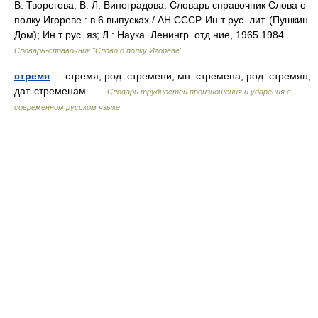
В. Творогова; В. Л. Виноградова. Словарь справочник Слова о
полку Игореве : в 6 выпусках / АН СССР. Ин т рус. лит. (Пушкин.
Дом); Ин т рус. яз; Л.: Наука. Ленингр. отд ние, 1965 1984 …
Словарь-справочник "Слово о полку Игореве"
стремя
— стремя, род. стремени; мн. стремена, род. стремян,
дат. стременам …
Словарь трудностей произношения и ударения в
современном русском языке