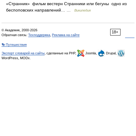
«Странник» фильм вестерн Странники или бегуны одно из
беспоповских направлений… …
Википедия
© Академик, 2000-2026
18+
Обратная связь:
Техподдержка
,
Реклама на сайте
👣 Путешествия
Экспорт словарей на сайты
, сделанные на PHP,
Joomla,
Drupal,
WordPress, MODx.