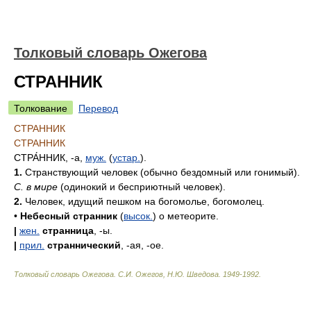
Толковый словарь Ожегова
СТРАННИК
Толкование
Перевод
СТРАННИК
СТРАННИК
СТРА́ННИК
, -а,
муж.
(
устар.
).
1.
Странствующий человек (обычно бездомный или гонимый).
С. в мире
(одинокий и бесприютный человек).
2.
Человек, идущий пешком на богомолье, богомолец.
•
Небесный странник
(
высок.
) о метеорите.
|
жен.
странница
, -ы.
|
прил.
страннический
, -ая, -ое.
Толковый словарь Ожегова
.
С.И. Ожегов, Н.Ю. Шведова.
1949-1992
.