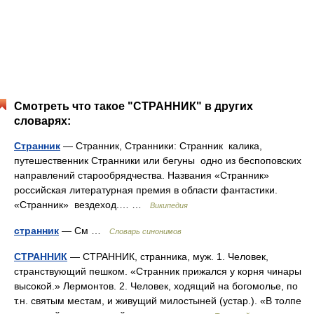
Смотреть что такое "СТРАННИК" в других
словарях:
Странник
— Странник, Странники: Странник калика,
путешественник Странники или бегуны одно из беспоповских
направлений старообрядчества. Названия «Странник»
российская литературная премия в области фантастики.
«Странник» вездеход.… …
Википедия
странник
— См …
Словарь синонимов
СТРАННИК
— СТРАННИК, странника, муж. 1. Человек,
странствующий пешком. «Странник прижался у корня чинары
высокой.» Лермонтов. 2. Человек, ходящий на богомолье, по
т.н. святым местам, и живущий милостыней (устар.). «В толпе