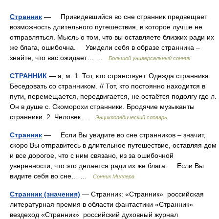
Странник
— Привидевшийся во сне странник предвещает
возможность длительного путешествия, в которое лучше не
отправляться. Мысль о том, что вы оставляете близких ради их
же блага, ошибочна. Увидели себя в образе странника –
знайте, что вас ожидает… …
Большой универсальный сонник
СТРАННИК
— а; м. 1. Тот, кто странствует. Одежда странника.
Беседовать со странником. // Тот, кто постоянно находится в
пути, перемещается, передвигается, не остаётся подолгу где л.
Он в душе с. Скоморохи странники. Бродячие музыканты
странники. 2. Человек …
Энциклопедический словарь
Странник
— Если Вы увидите во сне странников – значит,
скоро Вы отправитесь в длительное путешествие, оставляя дом
и все дорогое, что с ним связано, из за ошибочной
уверенности, что это делается ради их же блага. Если Вы
видите себя во сне… …
Сонник Миллера
Странник (значения)
— Странник: «Странник» российская
литературная премия в области фантастики «Странник»
вездеход «Странник» российский духовный журнал