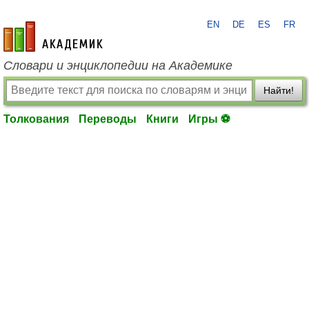
EN
DE
ES
FR
academic.ru
Словари и энциклопедии на Академике
Найти!
Толкования
Переводы
Книги
Игры ⚽