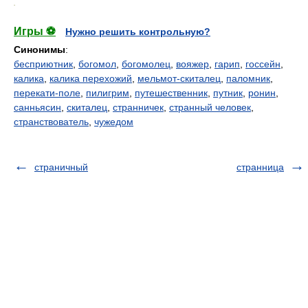
.
Игры ⚽
Нужно решить контрольную?
Синонимы
:
бесприютник
,
богомол
,
богомолец
,
вояжер
,
гарип
,
госсейн
,
калика
,
калика перехожий
,
мельмот-скиталец
,
паломник
,
перекати-поле
,
пилигрим
,
путешественник
,
путник
,
ронин
,
санньясин
,
скиталец
,
странничек
,
странный человек
,
странствователь
,
чужедом
страничный
странница