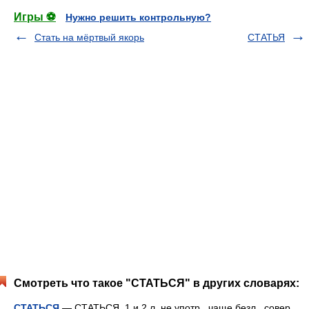
Игры ⚽
Нужно решить контрольную?
Стать на мёртвый якорь
СТАТЬЯ
Смотреть что такое "СТАТЬСЯ" в других словарях:
СТАТЬСЯ
— СТАТЬСЯ, 1 и 2 л. не употр., чаще безл., совер.