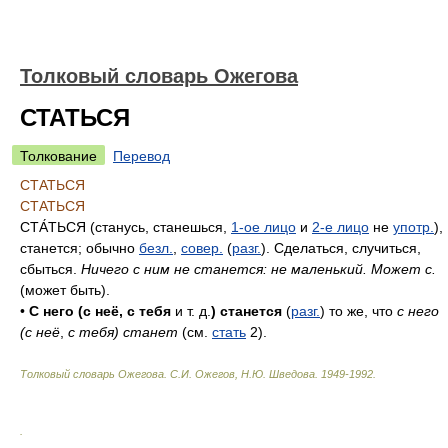
Толковый словарь Ожегова
СТАТЬСЯ
Толкование
Перевод
СТАТЬСЯ
СТАТЬСЯ
СТА́ТЬСЯ
(станусь, станешься,
1-ое лицо
и
2-е лицо
не
употр.
),
станется; обычно
безл.
,
совер.
(
разг.
). Сделаться, случиться,
сбыться.
Ничего с ним не станется: не маленький. Может с.
(может быть).
•
С него (с неё, с тебя
и т. д.
) станется
(
разг.
) то же, что
с него
(с неё
,
с тебя) станет
(см.
стать
2).
Толковый словарь Ожегова
.
С.И. Ожегов, Н.Ю. Шведова.
1949-1992
.
.