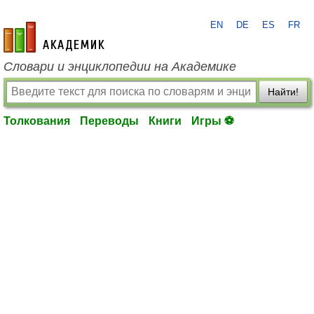
EN
DE
ES
FR
academic.ru
Словари и энциклопедии на Академике
Найти!
Толкования
Переводы
Книги
Игры ⚽