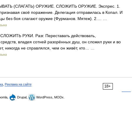
ВАТЬ (СЛАГАТЬ) ОРУЖИЕ. СЛОЖИТЬ ОРУЖИЕ. Экспрес. 1.
ризнавая своё поражение. Делегация отправилась в Копал. И
льцы без боя слагают оружие (Фурманов. Мятеж). 2.… …
зыка
ЛОЖИТЬ РУКИ. Разг. Переставать действовать,
 средств, владея сотней разорённых душ, он сложил руки и во
ет, никогда не справлялся, чем он живёт, кто… …
зыка
ка
,
Реклама на сайте
18+
omla,
Drupal,
WordPress, MODx.