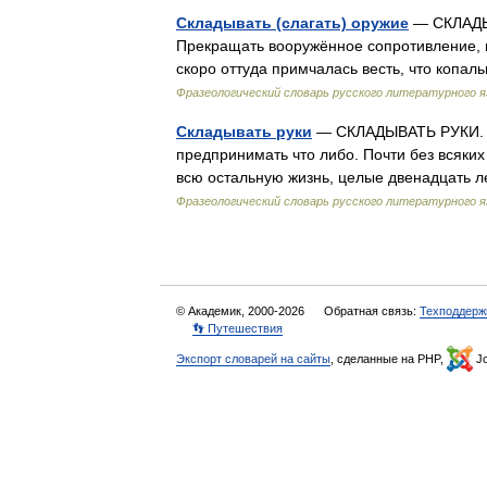
Складывать (слагать) оружие
— СКЛАДЫ
Прекращать вооружённое сопротивление, п
скоро оттуда примчалась весть, что копа
Фразеологический словарь русского литературного я
Складывать руки
— СКЛАДЫВАТЬ РУКИ. С
предпринимать что либо. Почти без всяких
всю остальную жизнь, целые двенадцать л
Фразеологический словарь русского литературного я
© Академик, 2000-2026
Обратная связь:
Техподдерж
👣 Путешествия
Экспорт словарей на сайты
, сделанные на PHP,
Jo