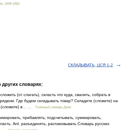
ва
.
1949
-
1992
.
СКЛАДЫВАТЬ, ЦСЯ 1-2
 других словарях:
сложить (от слагать), скласть что куда, свалить, собрать в
порядком. Где будем складывать товар? Складите (сложите) на
те (сложите) в… …
Толковый словарь Даля
ммировать, прибавлять; подсчитывать, суммировать,
класть. Ant. разъединять; распаковывать Словарь русских
см …