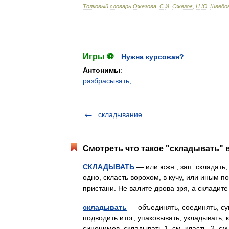
Толковый
словарь
Ожегова
.
С
.
И
.
Ожегов
,
Н
.
Ю
.
Шведо
.
Игры ⚽
Нужна курсовая?
Антонимы
:
разбрасывать,
складывание
Смотреть что такое "складывать" в
СКЛАДЫВАТЬ
— или южн., зап. складать; 
одно, скласть ворохом, в кучу, или иным 
пристани. Не валите дрова зря, а склади
складывать
— объединять, соединять, су
подводить итог; упаковывать, укладывать, 
синонимов. складывать 1. см. класть. 2. 