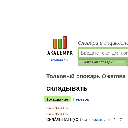
Словари и энциклоп
academic.ru
Толковый словарь Ожегова
Толковый словарь Ожегова
складывать
Толкование
Перевод
складывать
складывать
СКЛА́ДЫВАТЬ
(
СЯ
)
см
.
сложить
, -
ся
1
-
2
.