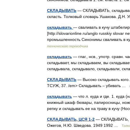
СКЛАДЫВАТЬ
— СКЛАДЫВАТЬ, складываю, с
скласть. Толковый словарь Ушакова. Д.Н.
складывать
— сваливать в кучу штабелир
[http://slovarionline.ru/anglo russkiy slova
промышленность Синонимы сваливать в к
технического переводчика
складывать
— глаг., нсв., употр. сравн.
складывает, мы складываем, вы складывает
складывала, складывало, складывали, 
СКЛАДЫВАТЬ
— Высоко складывать кого. 
ТСУЖ, 37. /em> Складывать – убивать …
складывать
— что л. куда и где. 1. куда 
книжный шкаф бювары, папиросницы, ножи д
репку и складывать ее на траву в кучу (Н
СКЛАДЫВАТЬ, ЦСЯ 1-2
— СКЛАДЫВАТЬ, СЯ
Ожегов, Н.Ю. Шведова. 1949 1992 …
Толк