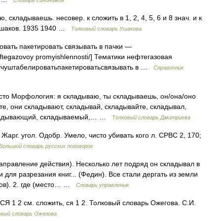
Словарь синонимов
кладываешь. несовер. к сложить в 1, 2, 4, 5, 6 и 8 знач. и к
 Ушаков. 1935 1940 …
Толковый словарь Ушакова
овать пакетировать связывать в пачки —
r neftegazovoy promyishlennosti/] Тематики нефтегазовая
учуштабелироватьпакетироватьсвязывать в …
Справочник
 часто Морфология: я складываю, ты складываешь, он/она/оно
е, они складывают, складывай, складывайте, складывал,
складывающий, складываемый,… …
Толковый словарь Дмитриева
Жарг. угол. Одобр. Умело, чисто убивать кого л. СРВС 2, 170;
Большой словарь русских поговорок
(направление действия). Несколько лет подряд он складывал в
ля разрезания книг... (Федин). Все стали дергать из земли
осов). 2. где (место… …
Словарь управления
 1 2 см. сложить, ся 1 2. Толковый словарь Ожегова. С.И.
овый словарь Ожегова