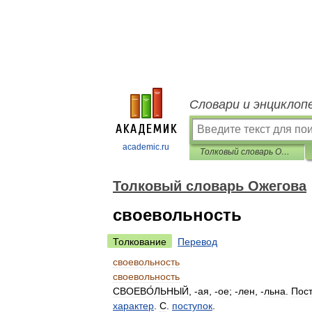
Словари и энциклоп
academic.ru
Толковый словарь Ожегова
Толковый словарь Ожегова
своевольность
Толкование
Перевод
своевольность
своевольность
СВОЕВО́ЛЬНЫЙ
, -
ая
, -
ое
; -
лен
, -
льна
.
Пос
характер
.
С
.
поступок
.