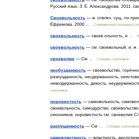
Русский язык. З. Е. Александрова. 2011. с
Своевольность
— ж. отвлеч. сущ. по при
Ефремова. 2000 …
Современный толковый сло
своевольность
— своев ольность, и …
Р
своевольность
— см. своевольный; и; 
своеволие
— См …
Словарь синонимов
необузданность
— своевольство, горячнос
разнузданность, несдержанность, неистово
невоздержанность, дикость, неудержимос
синонимов
норовистость
— самовольность, самоволи
своевольность, самодурство, своевольство
синонимов. норовистость см. своеволие 
распущенность
— См …
Словарь синонимов
самовластность
— властность, деспотичн