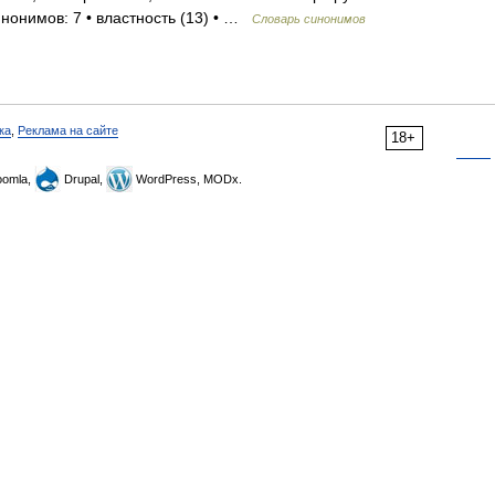
инонимов: 7 • властность (13) • …
Словарь синонимов
ка
,
Реклама на сайте
18+
omla,
Drupal,
WordPress, MODx.