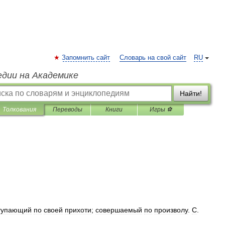
Запомнить сайт
Словарь на свой сайт
RU
едии на Академике
Найти!
Толкования
Переводы
Книги
Игры ⚽
тупающий
по
своей
прихоти
;
совершаемый
по
произволу
.
С
.