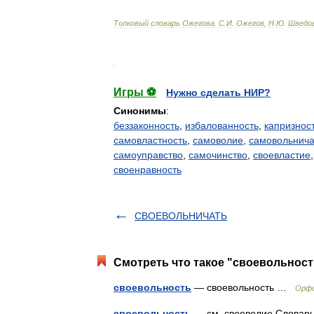
Толковый
словарь
Ожегова
.
С
.
И
.
Ожегов
,
Н
.
Ю
.
Шведо
.
Игры ⚽
Нужно сделать НИР?
Синонимы
:
беззаконность
,
избалованность
,
капризнос
самовластность
,
самоволие
,
самовольнич
самоуправство
,
самочинство
,
своевластие
своенравность
СВОЕВОЛЬНИЧАТЬ
Смотреть что такое "своевольност
своевольность
— своевольность …
Орфо
своевольность
— см. своеволие Словарь 