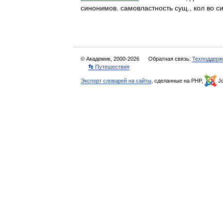
синонимов. самовластность сущ., кол во с
© Академик, 2000-2026
Обратная связь:
Техподдерж
👣 Путешествия
Экспорт словарей на сайты
, сделанные на PHP,
Jo