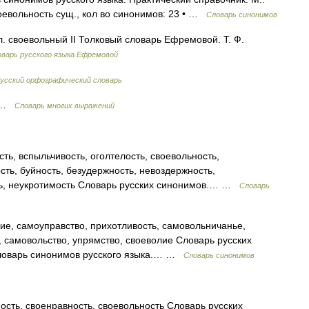
воевольность сущ., кол во синонимов: 23 • …
Словарь синонимов
л. своевольный II Толковый словарь Ефремовой. Т. Ф.
варь русского языка Ефремовой
усский орфографический словарь
ж …
Словарь многих выражений
ть, вспыльчивость, оголтелость, своевольность,
сть, буйность, безудержность, невоздержность,
ть, неукротимость Словарь русских синонимов.… …
Словарь
е, самоуправство, прихотливость, самовольничанье,
, самовольство, упрямство, своеволие Словарь русских
Словарь синонимов русского языка.… …
Словарь синонимов
ость, своенравность, своевольность Словарь русских