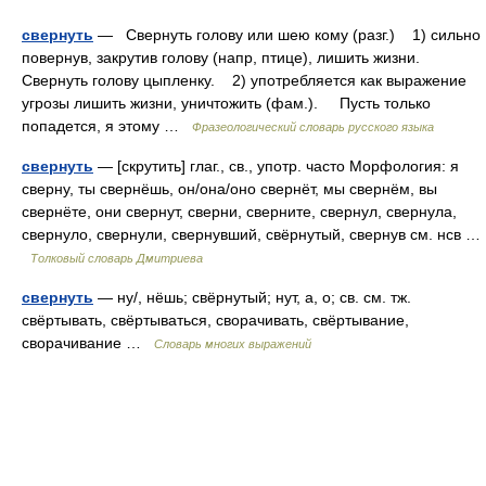
свернуть
— Свернуть голову или шею кому (разг.) 1) сильно
повернув, закрутив голову (напр, птице), лишить жизни.
Свернуть голову цыпленку. 2) употребляется как выражение
угрозы лишить жизни, уничтожить (фам.). Пусть только
попадется, я этому …
Фразеологический словарь русского языка
свернуть
— [скрутить] глаг., св., употр. часто Морфология: я
сверну, ты свернёшь, он/она/оно свернёт, мы свернём, вы
свернёте, они свернут, сверни, сверните, свернул, свернула,
свернуло, свернули, свернувший, свёрнутый, свернув см. нсв …
Толковый словарь Дмитриева
свернуть
— ну/, нёшь; свёрнутый; нут, а, о; св. см. тж.
свёртывать, свёртываться, сворачивать, свёртывание,
сворачивание …
Словарь многих выражений