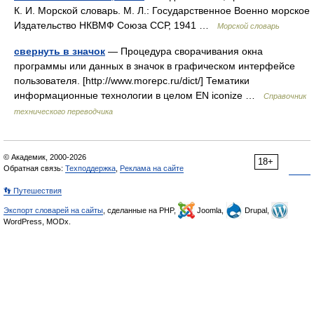
К. И. Морской словарь. М. Л.: Государственное Военно морское
Издательство НКВМФ Союза ССР, 1941 …
Морской словарь
свернуть в значок
— Процедура сворачивания окна
программы или данных в значок в графическом интерфейсе
пользователя. [http://www.morepc.ru/dict/] Тематики
информационные технологии в целом EN iconize …
Справочник
технического переводчика
© Академик, 2000-2026
18+
Обратная связь:
Техподдержка
,
Реклама на сайте
👣 Путешествия
Экспорт словарей на сайты
, сделанные на PHP,
Joomla,
Drupal,
WordPress, MODx.