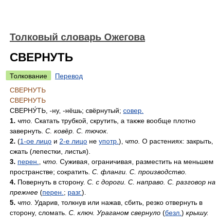
Толковый словарь Ожегова
СВЕРНУТЬ
Толкование
Перевод
СВЕРНУТЬ
СВЕРНУТЬ
СВЕРНУ́ТЬ
, -ну, -нёшь; свёрнутый;
совер.
1.
что.
Скатать трубкой, скрутить, а также вообще плотно
завернуть.
С. ковёр. С. тючок.
2.
(
1-ое лицо
и
2-е лицо
не
употр.
),
что.
О растениях: закрыть,
сжать (лепестки, листья).
3.
перен.
,
что.
Суживая, ограничивая, разместить на меньшем
пространстве; сократить.
С. фланги. С. производство.
4.
Повернуть в сторону.
С. с дороги. С. направо. С. разговор на
прежнее
(
перен.
;
разг.
).
5.
что.
Ударив, толкнув или нажав, сбить, резко отвернуть в
сторону, сломать.
С. ключ. Ураганом свернуло
(
безл.
)
крышу.