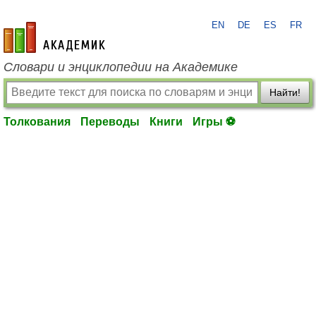
EN
DE
ES
FR
academic.ru
Словари и энциклопедии на Академике
Найти!
Толкования
Переводы
Книги
Игры ⚽