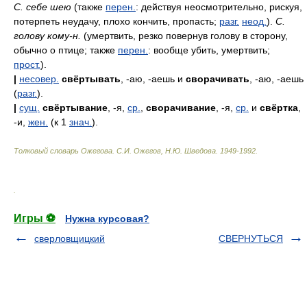
С. себе шею
(также
перен.
: действуя неосмотрительно, рискуя,
потерпеть неудачу, плохо кончить, пропасть;
разг.
неод.
).
С.
голову кому-н.
(умертвить, резко повернув голову в сторону,
обычно о птице; также
перен.
: вообще убить, умертвить;
прост.
).
|
несовер.
свёртывать
, -аю, -аешь и
сворачивать
, -аю, -аешь
(
разг.
).
|
сущ.
свёртывание
, -я,
ср.
,
сворачивание
, -я,
ср.
и
свёртка
,
-и,
жен.
(к 1
знач.
).
Толковый словарь Ожегова
.
С.И. Ожегов, Н.Ю. Шведова.
1949-1992
.
.
Игры ⚽
Нужна курсовая?
сверловщицкий
СВЕРНУТЬСЯ