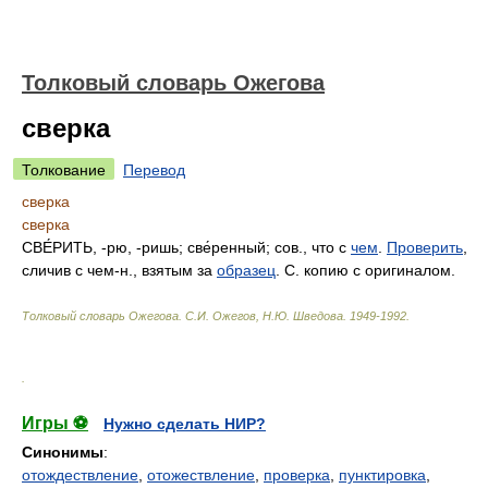
Толковый словарь Ожегова
сверка
Толкование
Перевод
сверка
сверка
СВЕ́РИТЬ, -рю, -ришь; све́ренный; сов., что с
чем
.
Проверить
,
сличив с чем-н., взятым за
образец
. С. копию с оригиналом.
Толковый словарь Ожегова
.
С.И. Ожегов, Н.Ю. Шведова.
1949-1992
.
.
Игры ⚽
Нужно сделать НИР?
Синонимы
:
отождествление
,
отожествление
,
проверка
,
пунктировка
,