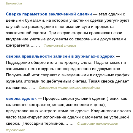
Википедия
Сверка параметров заключенной сделки
— этап сделки с
ценными бумагами, на котором участники сделки урегулируют
случайные расхождения в понимании сути и предмета
заключенной сделки. При сверке стороны сравнивают свои
внутренние учетные документы со сверочными документами
контрагента.… …
Финансовый словарь
сверка правильности записей в журналах-ордерах
—
Подведение общего итога по кредиту счета. Подсчитывают и
записывают его в журнал непосредственно из документов.
Полученный итог сверяют с выведенными в отдельных графах
журнала итогами по дебетуемым счетам. Такая сверка делает
излишним… …
Справочник технического переводчика
сверка сделок
— Процесс сверки условий сделки (таких, как
количество контрактов, месяц исполнения и цена),
представленных контрагентами по сделке. Клиринговая палата
часто гарантирует исполнение сделки с момента ее успешной
сверки. [Глоссарий терминов,… …
Справочник технического
переводчика