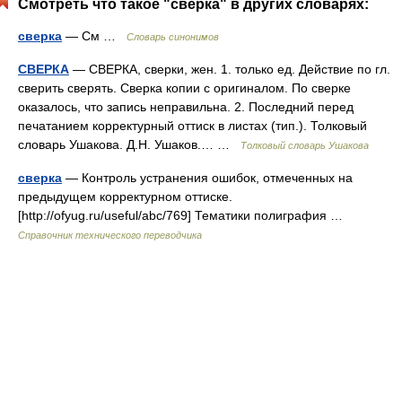
Смотреть что такое "сверка" в других словарях:
сверка
— См …
Словарь синонимов
СВЕРКА
— СВЕРКА, сверки, жен. 1. только ед. Действие по гл.
сверить сверять. Сверка копии с оригиналом. По сверке
оказалось, что запись неправильна. 2. Последний перед
печатанием корректурный оттиск в листах (тип.). Толковый
словарь Ушакова. Д.Н. Ушаков.… …
Толковый словарь Ушакова
сверка
— Контроль устранения ошибок, отмеченных на
предыдущем корректурном оттиске.
[http://ofyug.ru/useful/abc/769] Тематики полиграфия …
Справочник технического переводчика