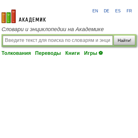
EN
DE
ES
FR
academic.ru
Словари и энциклопедии на Академике
Найти!
Толкования
Переводы
Книги
Игры ⚽