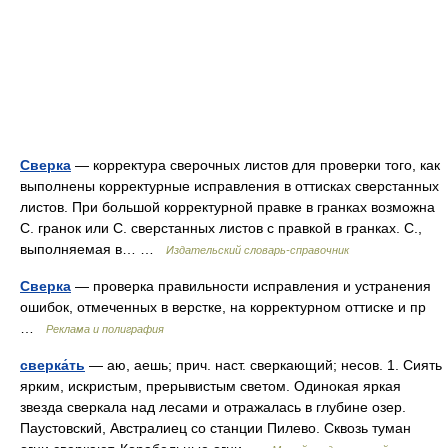
Сверка
— корректура сверочных листов для проверки того, как
выполнены корректурные исправления в оттисках сверстанных
листов. При большой корректурной правке в гранках возможна
С. гранок или С. сверстанных листов с правкой в гранках. С.,
выполняемая в… …
Издательский словарь-справочник
Сверка
— проверка правильности исправления и устранения
ошибок, отмеченных в верстке, на корректурном оттиске и пр
…
Реклама и полиграфия
сверка́ть
— аю, аешь; прич. наст. сверкающий; несов. 1. Сиять
ярким, искристым, прерывистым светом. Одинокая яркая
звезда сверкала над лесами и отражалась в глубине озер.
Паустовский, Австралиец со станции Пилево. Сквозь туман