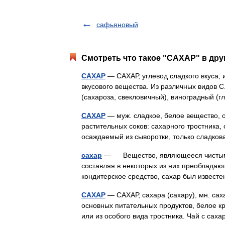
сафьяновый
Смотреть что такое "САХАР" в дру
САХАР
— САХАР, углевод сладкого вкуса,
вкусового вещества. Из различных видов 
(сахароза, свекловичный), виноградный (
САХАР
— муж. сладкое, белое вещество, 
растительных соков: сахарного тростника,
осаждаемый из сыворотки, только сладк
сахар
— Вещество, являющееся чистым уг
составляя в некоторых из них преобладающ
кондитерское средство, сахар был известе
САХАР
— САХАР, сахара (сахару), мн. сахар
основных питательных продуктов, белое к
или из особого вида тростника. Чай с с