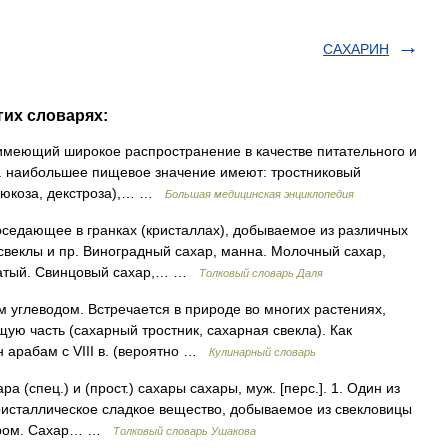
САХАРИН
гих словарях:
 имеющий широкое распространение в качестве питательного и
С. наибольшее пищевое значение имеют: тростниковый
глюкоза, декстроза),… …
Большая медицинская энциклопедия
оседающее в гранках (кристаллах), добываемое из различных
 свеклы и пр. Виноградный сахар, манна. Молочный сахар,
оватый. Свинцовый сахар,… …
Толковый словарь Даля
леводом. Встречается в природе во многих растениях,
ую часть (сахарный тростник, сахарная свекла). Как
н арабам с VIII в. (вероятно …
Кулинарный словарь
а (спец.) и (прост.) сахары сахары, муж. [перс.]. 1. Один из
ристаллическое сладкое вещество, добываемое из свекловицы
ахаром. Сахар… …
Толковый словарь Ушакова