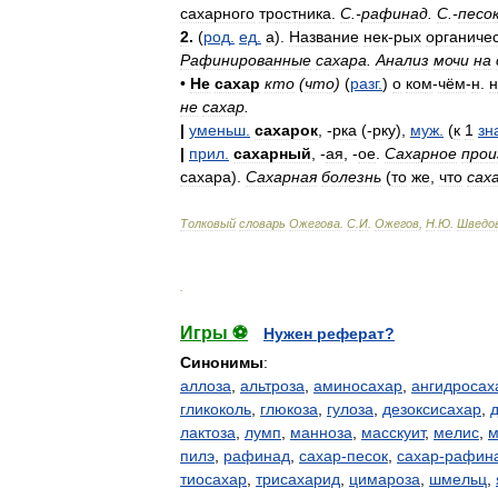
сахарного
тростника
.
С
.-
рафинад
.
С
.-
песо
2
.
(
род
.
ед
.
а
).
Название
нек
-
рых
органиче
Рафинированные
сахара
.
Анализ
мочи
на
•
Не
сахар
кто
(
что
)
(
разг
.
)
о
ком
-
чём
-
н
.
н
не
сахар
.
|
уменьш
.
сахарок
, -
рка
(-
рку
),
муж
.
(
к
1
зн
|
прил
.
сахарный
, -
ая
, -
ое
.
Сахарное
прои
сахара
).
Сахарная
болезнь
(
то
же
,
что
сах
Толковый
словарь
Ожегова
.
С
.
И
.
Ожегов
,
Н
.
Ю
.
Шведо
.
Игры ⚽
Нужен реферат?
Синонимы
:
аллоза
,
альтроза
,
аминосахар
,
ангидросах
гликоколь
,
глюкоза
,
гулоза
,
дезоксисахар
,
лактоза
,
лумп
,
манноза
,
масскуит
,
мелис
,
м
пилэ
,
рафинад
,
сахар-песок
,
сахар-рафин
тиосахар
,
трисахарид
,
цимароза
,
шмельц
,