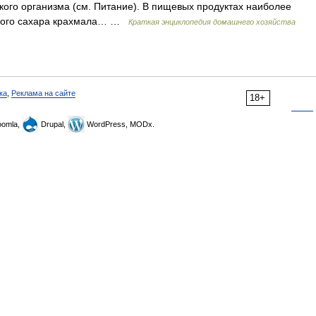
ого организма (см. Питание). В пищевых продуктах наиболее
жного сахара крахмала… …
Краткая энциклопедия домашнего хозяйства
ка
,
Реклама на сайте
18+
omla,
Drupal,
WordPress, MODx.