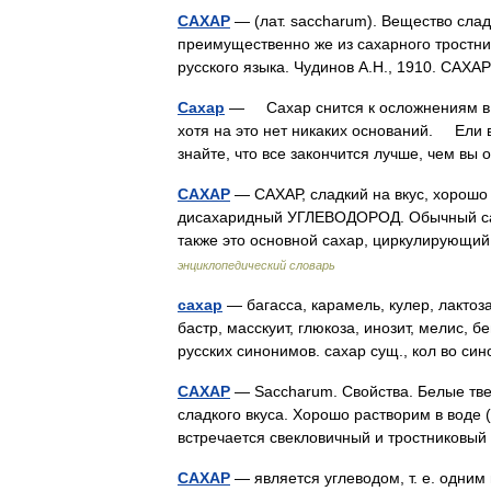
САХАР
— (лат. saccharum). Вещество слад
преимущественно же из сахарного тростни
русского языка. Чудинов А.Н., 1910. САХ
Сахар
— Сахар снится к осложнениям в до
хотя на это нет никаких оснований. Ели 
знайте, что все закончится лучше, чем
САХАР
— САХАР, сладкий на вкус, хоро
дисахаридный УГЛЕВОДОРОД. Обычный сах
также это основной сахар, циркулирующи
энциклопедический словарь
сахар
— багасса, карамель, кулер, лактоза
бастр, масскуит, глюкоза, инозит, мелис, 
русских синонимов. сахар сущ., кол во с
САХАР
— Saccharum. Свойства. Белые твер
сладкого вкуса. Хорошо растворим в воде 
встречается свекловичный и тростниковы
САХАР
— является углеводом, т. е. одним