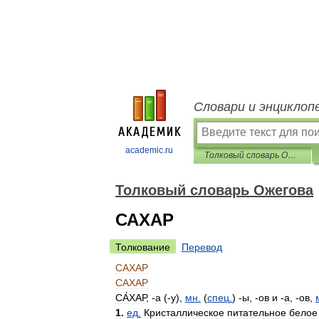
Словари и энциклоп
academic.ru
Толковый словарь Ожегова
Толковый словарь Ожегова
САХАР
Толкование
Перевод
САХАР
САХАР
СА́ХАР
, -
а
(-
у
),
мн
.
(
спец
.
) -
ы
, -
ов
и
-
а
, -
ов
,
1
.
ед
.
Кристаллическое
питательное
белое