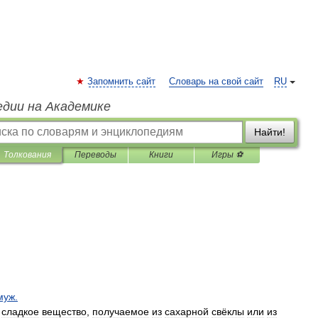
Запомнить сайт
Словарь на свой сайт
RU
едии на Академике
Найти!
Толкования
Переводы
Книги
Игры ⚽
муж
.
сладкое
вещество
,
получаемое
из
сахарной
свёклы
или
из