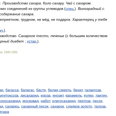
к
.
Производство
сахара
.
Кило
сахару
.
Чай
с
сахаром
.
ских
соединений
из
группы
углеводов
(
спец
.
).
Виноградный
с
.
содержание
сахара
.
еприятном
,
трудном
,
не
мёд
,
не
подарок
.
Характерец
у
тебя
ач
.
).
зводство
.
Сахарное
тесто
,
печенье
(
с
большим
количеством
арный
диабет
;
устар
.
).
ва
.
1949
-
1992
.
ар
,
багасса
,
балагас
,
бастр
,
белая смерть
,
бенит
,
галактоза
,
дигитоксоза
,
дисахарид
,
идоза
,
инозит
,
карамель
,
кулер
,
лактин
,
оносахарид
,
московад
,
набот
,
олигосахарид
,
пектоза
,
песок
,
ад
,
сахарец
,
сахарный песок
,
сахарок
,
сладкое золото
,
талоза
,
ягара