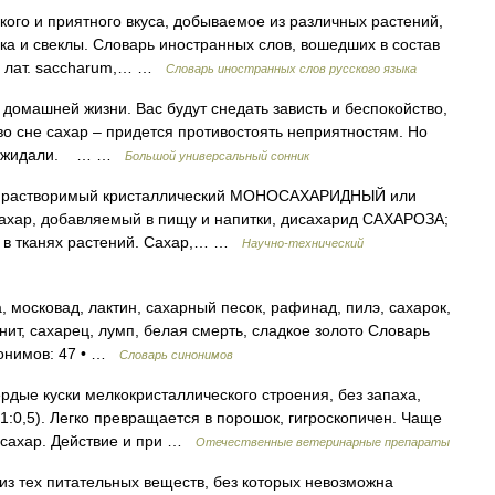
кого и приятного вкуса, добываемое из различных растений,
ка и свеклы. Словарь иностранных слов, вошедших в состав
АР лат. saccharum,… …
Словарь иностранных слов русского языка
машней жизни. Вас будут снедать зависть и беспокойство,
во сне сахар – придется противостоять неприятностям. Но
 вы ожидали. … …
Большой универсальный сонник
шо растворимый кристаллический МОНОСАХАРИДНЫЙ или
ар, добавляемый в пищу и напитки, дисахарид САХАРОЗА;
й в тканях растений. Сахар,… …
Научно-технический
, московад, лактин, сахарный песок, рафинад, пилэ, сахарок,
бенит, сахарец, лумп, белая смерть, сладкое золото Словарь
инонимов: 47 • …
Словарь синонимов
дые куски мелкокристаллического строения, без запаха,
(1:0,5). Легко превращается в порошок, гигроскопичен. Чаще
й сахар. Действие и при …
Отечественные ветеринарные препараты
 из тех питательных веществ, без которых невозможна