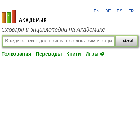
EN
DE
ES
FR
academic.ru
Словари и энциклопедии на Академике
Найти!
Толкования
Переводы
Книги
Игры ⚽