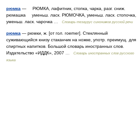
рюмка
— РЮМКА, лафитник, стопка, чарка, разг. сниж.
рюмашка уменьш. ласк. РЮМОЧКА, уменьш. ласк. стопочка,
уменьш. ласк. чарочка …
Словарь-тезаурус синонимов русской речи
рюмка
— рюмки, ж. [от гол. roemer]. Стеклянный
суживающийся книзу стаканчик на ножке, употр. преимущ. для
спиртных напитков. Большой словарь иностранных слов.
Издательство «ИДДК», 2007 …
Словарь иностранных слов русского
языка