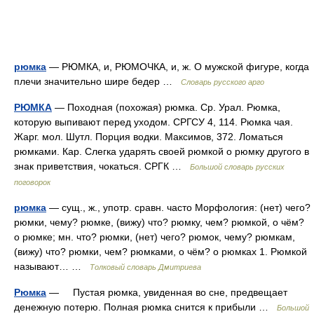
рюмка
— РЮМКА, и, РЮМОЧКА, и, ж. О мужской фигуре, когда
плечи значительно шире бедер …
Словарь русского арго
РЮМКА
— Походная (похожая) рюмка. Ср. Урал. Рюмка,
которую выпивают перед уходом. СРГСУ 4, 114. Рюмка чая.
Жарг. мол. Шутл. Порция водки. Максимов, 372. Ломаться
рюмками. Кар. Слегка ударять своей рюмкой о рюмку другого в
знак приветствия, чокаться. СРГК …
Большой словарь русских
поговорок
рюмка
— сущ., ж., употр. сравн. часто Морфология: (нет) чего?
рюмки, чему? рюмке, (вижу) что? рюмку, чем? рюмкой, о чём?
о рюмке; мн. что? рюмки, (нет) чего? рюмок, чему? рюмкам,
(вижу) что? рюмки, чем? рюмками, о чём? о рюмках 1. Рюмкой
называют… …
Толковый словарь Дмитриева
Рюмка
— Пустая рюмка, увиденная во сне, предвещает
денежную потерю. Полная рюмка снится к прибыли …
Большой