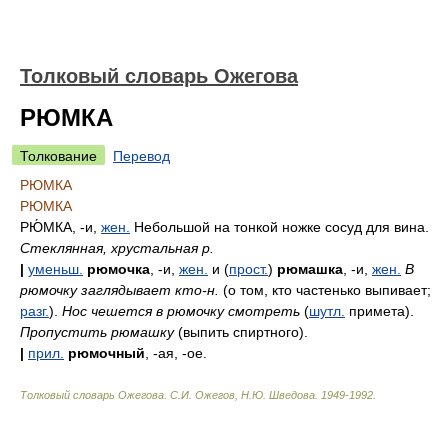
Толковый словарь Ожегова
РЮМКА
Толкование
Перевод
РЮМКА
РЮМКА
РЮ́МКА
, -и,
жен.
Небольшой на тонкой ножке сосуд для вина.
Стеклянная, хрустальная р.
|
уменьш.
рюмочка
, -и,
жен.
и (
прост.
)
рюмашка
, -и,
жен.
В
рюмочку заглядывает кто-н.
(о том, кто частенько выпивает;
разг.
).
Нос чешется в рюмочку смотреть
(
шутл.
примета).
Пропустить рюмашку
(выпить спиртного).
|
прил.
рюмочный
, -ая, -ое.
Толковый словарь Ожегова
.
С.И. Ожегов, Н.Ю. Шведова.
1949-1992
.