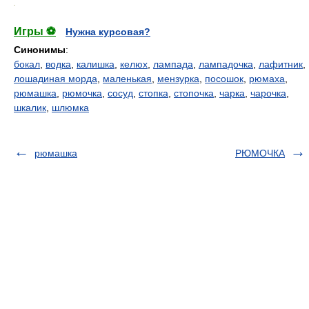
.
Игры ⚽
Нужна курсовая?
Синонимы
:
бокал
,
водка
,
калишка
,
келюх
,
лампада
,
лампадочка
,
лафитник
,
лошадиная морда
,
маленькая
,
мензурка
,
посошок
,
рюмаха
,
рюмашка
,
рюмочка
,
сосуд
,
стопка
,
стопочка
,
чарка
,
чарочка
,
шкалик
,
шлюмка
рюмашка
РЮМОЧКА