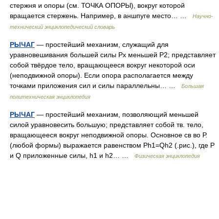
стержня и опоры (см. ТОЧКА ОПОРЫ), вокруг которой
вращается стержень. Например, в аншпуге место… …
Научно-
технический энциклопедический словарь
РЫЧАГ
— простейший механизм, служащий для
уравновешивания большей силы Рх меньшей Р2; представляет
собой твёрдое тело, вращающееся вокруг некоторой оси
(неподвижной опоры). Если опора располагается между
точками приложения сил и силы параллельны… …
Большая
политехническая энциклопедия
РЫЧАГ
— простейший механизм, позволяющий меньшей
силой уравновесить большую; представляет собой тв. тело,
вращающееся вокруг неподвижной опоры. Основное св во Р.
(любой формы) выражается равенством Ph1=Qh2 (.рис.), где Р
и Q приложенные силы, h1 и h2… …
Физическая энциклопедия