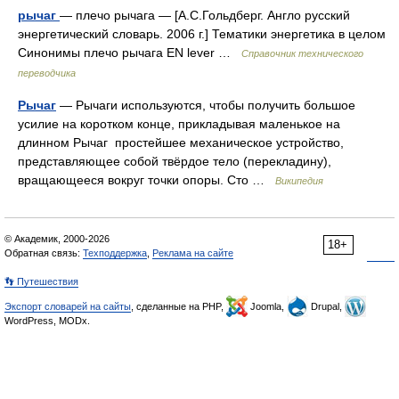
рычаг
— плечо рычага — [А.С.Гольдберг. Англо русский
энергетический словарь. 2006 г.] Тематики энергетика в целом
Синонимы плечо рычага EN lever …
Справочник технического
переводчика
Рычаг
— Рычаги используются, чтобы получить большое
усилие на коротком конце, прикладывая маленькое на
длинном Рычаг простейшее механическое устройство,
представляющее собой твёрдое тело (перекладину),
вращающееся вокруг точки опоры. Сто …
Википедия
© Академик, 2000-2026
18+
Обратная связь:
Техподдержка
,
Реклама на сайте
👣 Путешествия
Экспорт словарей на сайты
, сделанные на PHP,
Joomla,
Drupal,
WordPress, MODx.