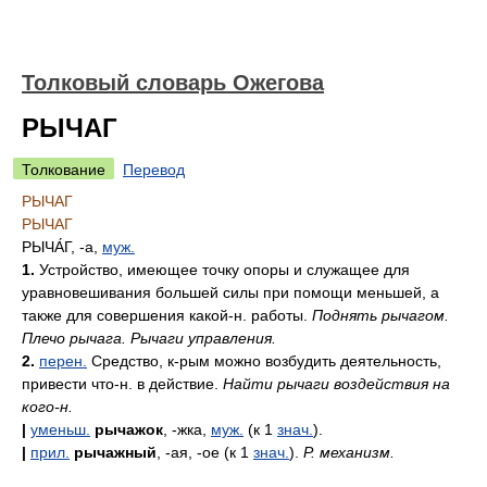
Толковый словарь Ожегова
РЫЧАГ
Толкование
Перевод
РЫЧАГ
РЫЧАГ
РЫЧА́Г
, -а,
муж.
1.
Устройство, имеющее точку опоры и служащее для
уравновешивания большей силы при помощи меньшей, а
также для совершения какой-н. работы.
Поднять рычагом.
Плечо рычага. Рычаги управления.
2.
перен.
Средство, к-рым можно возбудить деятельность,
привести что-н. в действие.
Найти рычаги воздействия на
кого-н.
|
уменьш.
рычажок
, -жка,
муж.
(к 1
знач.
).
|
прил.
рычажный
, -ая, -ое (к 1
знач.
).
Р. механизм.