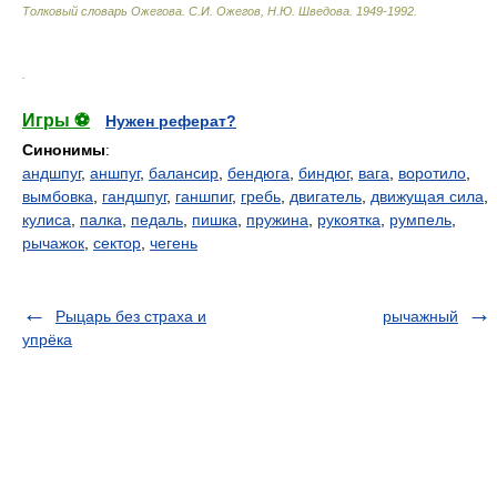
Толковый словарь Ожегова
.
С.И. Ожегов, Н.Ю. Шведова.
1949-1992
.
.
Игры ⚽
Нужен реферат?
Синонимы
:
андшпуг
,
аншпуг
,
балансир
,
бендюга
,
биндюг
,
вага
,
воротило
,
вымбовка
,
гандшпуг
,
ганшпиг
,
гребь
,
двигатель
,
движущая сила
,
кулиса
,
палка
,
педаль
,
пишка
,
пружина
,
рукоятка
,
румпель
,
рычажок
,
сектор
,
чегень
Рыцарь без страха и
рычажный
упрёка