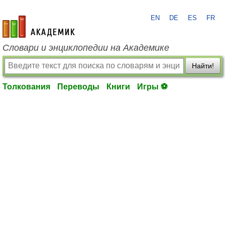
EN
DE
ES
FR
academic.ru
Словари и энциклопедии на Академике
Найти!
Толкования
Переводы
Книги
Игры ⚽