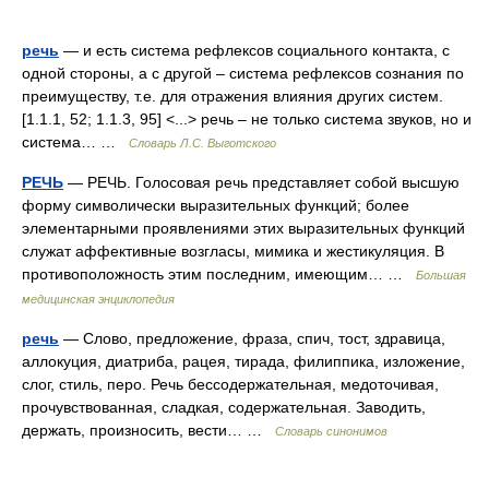
речь
— и есть система рефлексов социального контакта, с
одной стороны, а с другой – система рефлексов сознания по
преимуществу, т.е. для отражения влияния других систем.
[1.1.1, 52; 1.1.3, 95] <...> речь – не только система звуков, но и
система… …
Словарь Л.С. Выготского
РЕЧЬ
— РЕЧЬ. Голосовая речь представляет собой высшую
форму символически выразительных функций; более
элементарными проявлениями этих выразительных функций
служат аффективные возгласы, мимика и жестикуляция. В
противоположность этим последним, имеющим… …
Большая
медицинская энциклопедия
речь
— Слово, предложение, фраза, спич, тост, здравица,
аллокуция, диатриба, рацея, тирада, филиппика, изложение,
слог, стиль, перо. Речь бессодержательная, медоточивая,
прочувствованная, сладкая, содержательная. Заводить,
держать, произносить, вести… …
Словарь синонимов