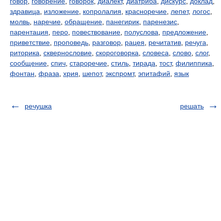
говор
,
говорение
,
говорок
,
диалект
,
диатриба
,
дискурс
,
доклад
,
здравица
,
изложение
,
копролалия
,
красноречие
,
лепет
,
логос
,
молвь
,
наречие
,
обращение
,
панегирик
,
паренезис
,
парентация
,
перо
,
повествование
,
полуслова
,
предложение
,
приветствие
,
проповедь
,
разговор
,
рацея
,
речитатив
,
речуга
,
риторика
,
сквернословие
,
скороговорка
,
словеса
,
слово
,
слог
,
сообщение
,
спич
,
староречие
,
стиль
,
тирада
,
тост
,
филиппика
,
фонтан
,
фраза
,
хрия
,
шепот
,
экспромт
,
эпитафий
,
язык
речушка
решать