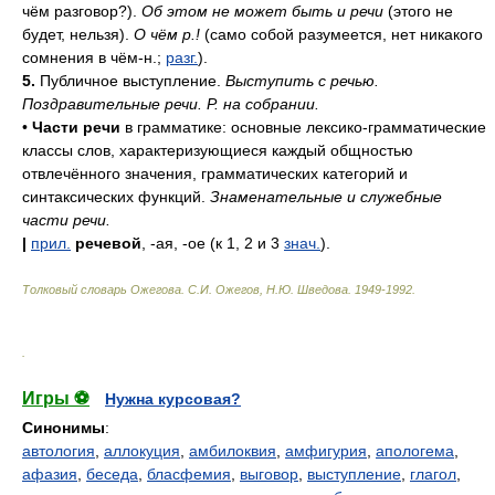
чём разговор?).
Об этом не может быть и речи
(этого не
будет, нельзя).
О чём р.!
(само собой разумеется, нет никакого
сомнения в чём-н.;
разг.
).
5.
Публичное выступление.
Выступить с речью.
Поздравительные речи. Р. на собрании.
•
Части речи
в грамматике: основные лексико-грамматические
классы слов, характеризующиеся каждый общностью
отвлечённого значения, грамматических категорий и
синтаксических функций.
Знаменательные и служебные
части речи.
|
прил.
речевой
, -ая, -ое (к 1, 2 и 3
знач.
).
Толковый словарь Ожегова
.
С.И. Ожегов, Н.Ю. Шведова.
1949-1992
.
.
Игры ⚽
Нужна курсовая?
Синонимы
:
автология
,
аллокуция
,
амбилоквия
,
амфигурия
,
апологема
,
афазия
,
беседа
,
бласфемия
,
выговор
,
выступление
,
глагол
,