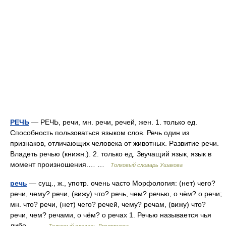
РЕЧЬ
— РЕЧЬ, речи, мн. речи, речей, жен. 1. только ед.
Способность пользоваться языком слов. Речь один из
признаков, отличающих человека от животных. Развитие речи.
Владеть речью (книжн.). 2. только ед. Звучащий язык, язык в
момент произношения.… …
Толковый словарь Ушакова
речь
— сущ., ж., употр. очень часто Морфология: (нет) чего?
речи, чему? речи, (вижу) что? речь, чем? речью, о чём? о речи;
мн. что? речи, (нет) чего? речей, чему? речам, (вижу) что?
речи, чем? речами, о чём? о речах 1. Речью называется чья
либо… …