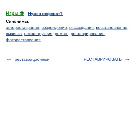
.
Игры ⚽
Нужен реферат?
Синонимы
:
автореставрация
,
возрождение
,
воссоздание
,
восстановление
,
вычинка
,
реконструкция
,
ремонт
,
реставрирование
,
фотореставрация
реставрационный
РЕСТАВРИРОВАТЬ