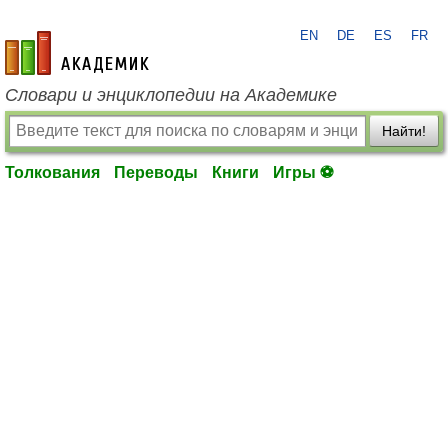
EN
DE
ES
FR
academic.ru
Словари и энциклопедии на Академике
Найти!
Толкования
Переводы
Книги
Игры ⚽