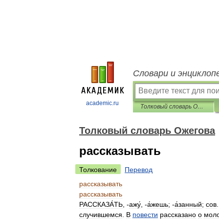
Словари и энциклоп
academic.ru
Толковый словарь Ожегова
Толковый словарь Ожегова
рассказывать
Толкование
Перевод
рассказывать
рассказывать
РАССКАЗА́ТЬ
, -
ажу́
, -
а́жешь
; -
а́занный
;
сов
случившемся
.
В
повести
рассказано
о
мол