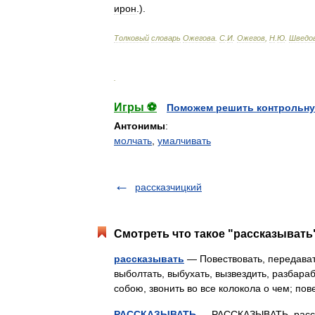
ирон
.).
Толковый
словарь
Ожегова
.
С
.
И
.
Ожегов
,
Н
.
Ю
.
Шведо
.
Игры ⚽
Поможем решить контрольну
Антонимы
:
молчать
,
умалчивать
рассказчицкий
Смотреть что такое "рассказывать"
рассказывать
— Повествовать, передавать
выболтать, выбухать, вызвездить, разбараб
собою, звонить во все колокола о чем; п
РАССКАЗЫВАТЬ
— РАССКАЗЫВАТЬ, рассказ