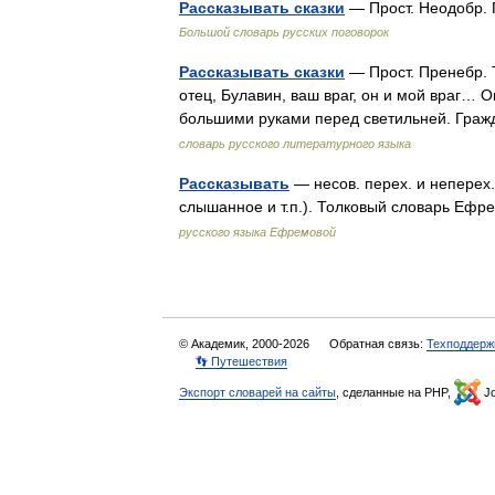
Рассказывать сказки
— Прост. Неодобр. 
Большой словарь русских поговорок
Рассказывать сказки
— Прост. Пренебр. 
отец, Булавин, ваш враг, он и мой враг… 
большими руками перед светильней. Граж
словарь русского литературного языка
Рассказывать
— несов. перех. и неперех.
слышанное и т.п.). Толковый словарь Еф
русского языка Ефремовой
© Академик, 2000-2026
Обратная связь:
Техподдерж
👣 Путешествия
Экспорт словарей на сайты
, сделанные на PHP,
Jo