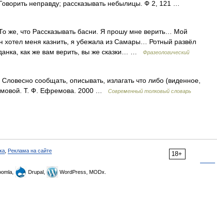
Говорить неправду; рассказывать небылицы. Ф 2, 121 …
То же, что Рассказывать басни. Я прошу мне верить… Мой
Он хотел меня казнить, я убежала из Самары… Ротный развёл
данка, как же вам верить, вы же сказки… …
Фразеологический
 Словесно сообщать, описывать, излагать что либо (виденное,
ремовой. Т. Ф. Ефремова. 2000 …
Современный толковый словарь
ка
,
Реклама на сайте
18+
omla,
Drupal,
WordPress, MODx.