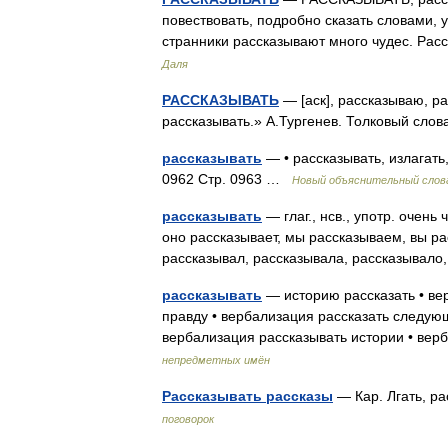
повествовать, подробно сказать словами, 
странники рассказывают много чудес. Рас
Даля
РАССКАЗЫВАТЬ
— [аск], рассказываю, ра
рассказывать.» А.Тургенев. Толковый сло
рассказывать
— • рассказывать, излагать,
0962 Стр. 0963 …
Новый объяснительный слова
рассказывать
— глаг., нсв., употр. очен
оно рассказывает, мы рассказываем, вы ра
рассказывал, рассказывала, рассказывал
рассказывать
— историю рассказать • ве
правду • вербализация рассказать следую
вербализация рассказывать истории • ве
непредметных имён
Рассказывать рассказы
— Кар. Лгать, р
поговорок