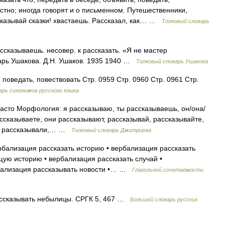
устно; иногда говорят и о письменном. Путешественники,
сказывай сказки! хвастаешь. Рассказал, как… …
Толковый словарь
ссказываешь. несовер. к рассказать. «Я не мастер
варь Ушакова. Д.Н. Ушаков. 1935 1940 …
Толковый словарь Ушакова
 поведать, повествовать Стр. 0959 Стр. 0960 Стр. 0961 Стр.
рь синонимов русского языка
ь часто Морфология: я рассказываю, ты рассказываешь, он/она/
ссказываете, они рассказывают, рассказывай, рассказывайте,
о, рассказывали,… …
Толковый словарь Дмитриева
рбализация рассказать историю • вербализация рассказать
щую историю • вербализация рассказать случай •
рбализация рассказывать новости •… …
Глагольной сочетаемости
ассказывать небылицы. СРГК 5, 467 …
Большой словарь русских