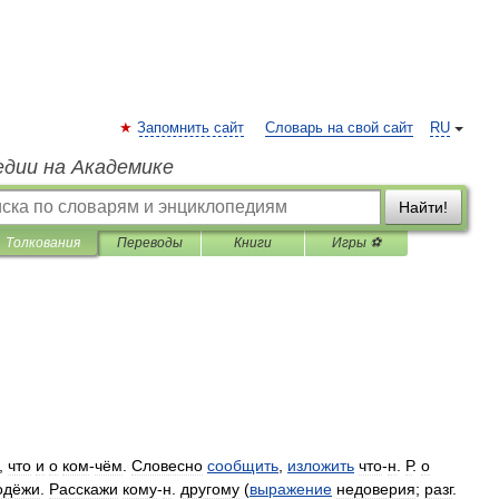
Запомнить сайт
Словарь на свой сайт
RU
едии на Академике
Найти!
Толкования
Переводы
Книги
Игры ⚽
.,
что
и
о
ком
-
чём
.
Словесно
сообщить
,
изложить
что
-
н
.
Р
.
о
одёжи
.
Расскажи
кому
-
н
.
другому
(
выражение
недоверия
;
разг
.