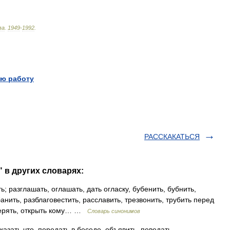
ва
.
1949
-
1992
.
ю работу
РАССКАКАТЬСЯ
 в других словарях:
; разглашать, оглашать, дать огласку, бубенить, бубнить,
анить, разблаговестить, расславить, трезвонить, трубить перед
оверять, открыть кому… …
Словарь синонимов
ать что, передать в беседе, объявить, поведать,