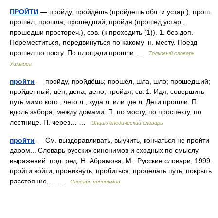
ПРОЙТИ
— пройду, пройдёшь (пройдешь обл. и устар.), прош.
прошёл, прошла; прошедший; пройдя (прошед устар.,
прошедши простореч.), сов. (к проходить (1)). 1. без доп.
Переместиться, передвинуться по какому–н. месту. Поезд
прошел по посту. По площади прошли …
Толковый словарь
Ушакова
пройти
— пройду, пройдёшь; прошёл, шла, шло; прошедший;
пройденный; дён, дена, дено; пройдя; св. 1. Идя, совершить
путь мимо кого , чего л., куда л. или где л. Дети прошли. П.
вдоль забора, между домами. П. по мосту, по проспекту, по
лестнице. П. через… …
Энциклопедический словарь
пройти
— См. выздоравливать, выучить, кончаться не пройти
даром... Словарь русских синонимов и сходных по смыслу
выражений. под. ред. Н. Абрамова, М.: Русские словари, 1999.
пройти войти, проникнуть, пробиться; проделать путь, покрыть
расстояние,… …
Словарь синонимов