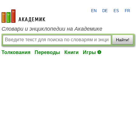
EN
DE
ES
FR
academic.ru
Словари и энциклопедии на Академике
Найти!
Толкования
Переводы
Книги
Игры ⚽