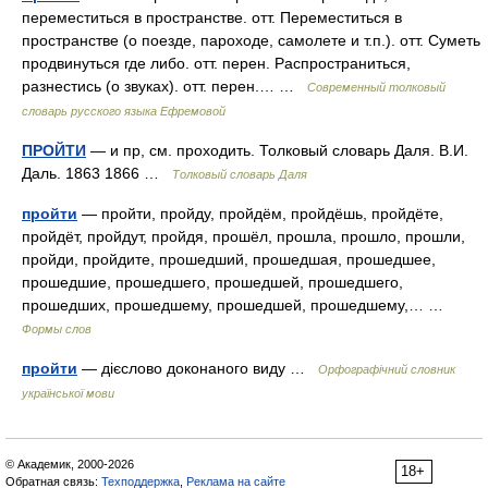
переместиться в пространстве. отт. Переместиться в
пространстве (о поезде, пароходе, самолете и т.п.). отт. Суметь
продвинуться где либо. отт. перен. Распространиться,
разнестись (о звуках). отт. перен.… …
Современный толковый
словарь русского языка Ефремовой
ПРОЙТИ
— и пр, см. проходить. Толковый словарь Даля. В.И.
Даль. 1863 1866 …
Толковый словарь Даля
пройти
— пройти, пройду, пройдём, пройдёшь, пройдёте,
пройдёт, пройдут, пройдя, прошёл, прошла, прошло, прошли,
пройди, пройдите, прошедший, прошедшая, прошедшее,
прошедшие, прошедшего, прошедшей, прошедшего,
прошедших, прошедшему, прошедшей, прошедшему,… …
Формы слов
пройти
— дієслово доконаного виду …
Орфографічний словник
української мови
© Академик, 2000-2026
18+
Обратная связь:
Техподдержка
,
Реклама на сайте