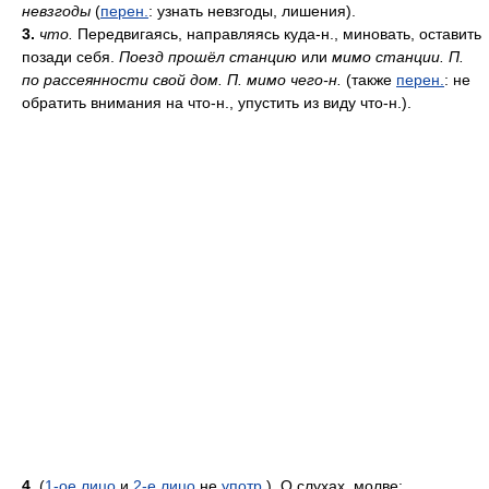
невзгоды
(
перен.
: узнать невзгоды, лишения).
3.
что.
Передвигаясь, направляясь куда-н., миновать, оставить
позади себя.
Поезд прошёл станцию
или
мимо станции. П.
по рассеянности свой дом. П. мимо чего-н.
(также
перен.
: не
обратить внимания на что-н., упустить из виду что-н.).
4.
(
1-ое лицо
и
2-е лицо
не
употр.
). О слухах, молве: