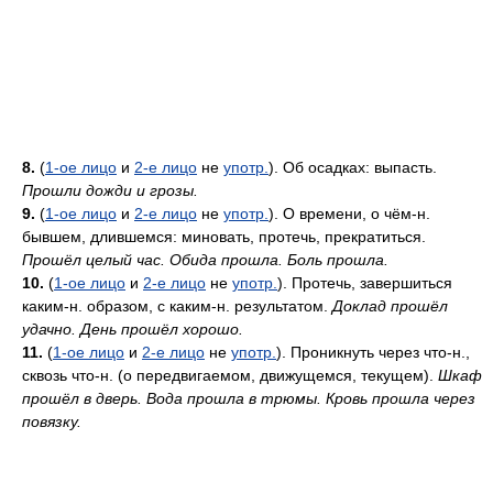
8.
(
1-ое лицо
и
2-е лицо
не
употр.
). Об осадках: выпасть.
Прошли дожди и грозы.
9.
(
1-ое лицо
и
2-е лицо
не
употр.
). О времени, о чём-н.
бывшем, длившемся: миновать, протечь, прекратиться.
Прошёл целый час. Обида прошла. Боль прошла.
10.
(
1-ое лицо
и
2-е лицо
не
употр.
). Протечь, завершиться
каким-н. образом, с каким-н. результатом.
Доклад прошёл
удачно. День прошёл хорошо.
11.
(
1-ое лицо
и
2-е лицо
не
употр.
). Проникнуть через что-н.,
сквозь что-н. (о передвигаемом, движущемся, текущем).
Шкаф
прошёл в дверь. Вода прошла в трюмы. Кровь прошла через
повязку.