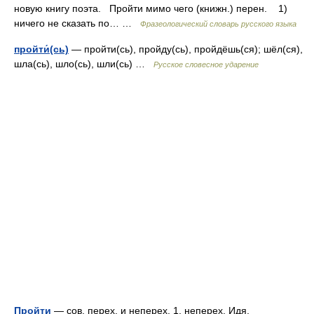
новую книгу поэта. Пройти мимо чего (книжн.) перен. 1)
ничего не сказать по… …
Фразеологический словарь русского языка
пройти́(сь)
— пройти(сь), пройду(сь), пройдёшь(ся); шёл(ся),
шла(сь), шло(сь), шли(сь) …
Русское словесное ударение
Пройти
— сов. перех. и неперех. 1. неперех. Идя,