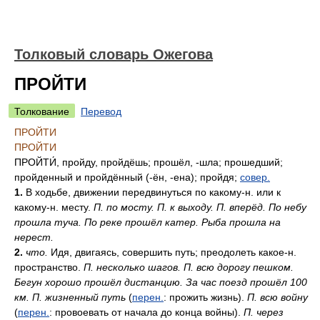
Толковый словарь Ожегова
ПРОЙТИ
Толкование
Перевод
ПРОЙТИ
ПРОЙТИ
ПРОЙТИ́
, пройду, пройдёшь; прошёл, -шла; прошедший;
пройденный и пройдённый (-ён, -ена); пройдя;
совер.
1.
В ходьбе, движении передвинуться по какому-н. или к
какому-н. месту.
П. по мосту. П. к выходу. П. вперёд. По небу
прошла туча. По реке прошёл катер. Рыба прошла на
нерест.
2.
что.
Идя, двигаясь, совершить путь; преодолеть какое-н.
пространство.
П. несколько шагов. П. всю дорогу пешком.
Бегун хорошо прошёл дистанцию. За час поезд прошёл 100
км. П. жизненный путь
(
перен.
: прожить жизнь).
П. всю войну
(
перен.
: провоевать от начала до конца войны).
П. через