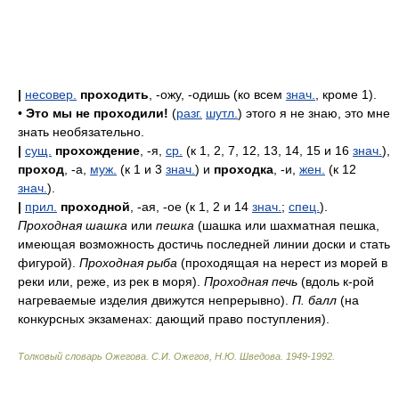
|
несовер.
проходить
, -ожу, -одишь (ко всем
знач.
, кроме 1).
•
Это мы не проходили!
(
разг.
шутл.
) этого я не знаю, это мне
знать необязательно.
|
сущ.
прохождение
, -я,
ср.
(к 1, 2, 7, 12, 13, 14, 15 и 16
знач.
),
проход
, -а,
муж.
(к 1 и 3
знач.
) и
проходка
, -и,
жен.
(к 12
знач.
).
|
прил.
проходной
, -ая, -ое (к 1, 2 и 14
знач.
;
спец.
).
Проходная шашка
или
пешка
(шашка или шахматная пешка,
имеющая возможность достичь последней линии доски и стать
фигурой).
Проходная рыба
(проходящая на нерест из морей в
реки или, реже, из рек в моря).
Проходная печь
(вдоль к-рой
нагреваемые изделия движутся непрерывно).
П. балл
(на
конкурсных экзаменах: дающий право поступления).
Толковый словарь Ожегова
.
С.И. Ожегов, Н.Ю. Шведова.
1949-1992
.