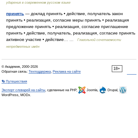
ударения в современном русском языке
принять
— доклад принять • действие, получатель закон
принять • реализация, согласие меры принять • реализация
предложение принять • реализация, согласие приглашение
принять • действие, получатель, реализация, согласие принять
активное участие • действие… …
Глагольной сочетаемости
непредметных имён
© Академик, 2000-2026
18+
Обратная связь:
Техподдержка
,
Реклама на сайте
👣 Путешествия
Экспорт словарей на сайты
, сделанные на PHP,
Joomla,
Drupal,
WordPress, MODx.