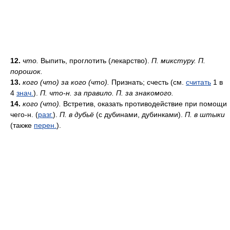
12.
что.
Выпить, проглотить (лекарство).
П. микстуру. П.
порошок.
13.
кого (что) за кого (что).
Признать; счесть (см.
считать
1 в
4
знач.
).
П. что-н. за правило. П. за знакомого.
14.
кого (что).
Встретив, оказать противодействие при помощи
чего-н. (
разг.
).
П. в дубьё
(с дубинами, дубинками).
П. в штыки
(также
перен.
).