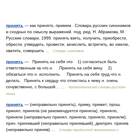
принять
— как принято, примем.. Словарь русских синонимов
и сходных по смыслу выражений. под. ред. Н. Абрамова, М.:
Русские словари, 1999. принять взять, получить, приобрести,
обрести; утвердить, провести; зачислить, встретить, во хмелю,
хватить, совершить …
Словарь синонимов
принять
— Принять на себя что 1) согласиться быть
ответственным за что н. Принять на себя вину. 2)
обязаться что н. исполнить. Принять на себя труд что н.
делать. Принять к сердцу что отнестись к чему н. очень
сочувственно, с большой… …
Фразеологический словарь русского
языка
принять
— (неправильно принять), приму, примет; прош.
принял, приняла (не рекомендуется приняла), приняло,
приняли (неправильно принял, приняла, приняло, приняли);
прич. принявший (неправильно принявший); дееприч. приняв
(неправильно приняв) …
Словарь трудностей произношения и