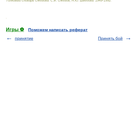
Толковый словарь Ожегова
.
С.И. Ожегов, Н.Ю. Шведова.
1949-1992
.
.
Игры ⚽
Поможем написать реферат
принятие
Принять бой