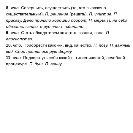
8.
что.
Совершить, осуществить (то, что выражено
существительным).
П. решение
(решить).
П. участие. П.
присягу. Дело приняло хороший оборот. П. меры. П. на себя
обязательство, труд что-н. сделать.
9.
что.
Стать обладателем какого-н. звания, сана.
П.
епископство.
10.
что.
Приобрести какой-н. вид, качество.
П. позу. П. важный
вид. Спор принял острую форму.
11.
что.
Подвергнуть себя какой-н. гигиенической, лечебной
процедуре.
П. душ. П. ванну.