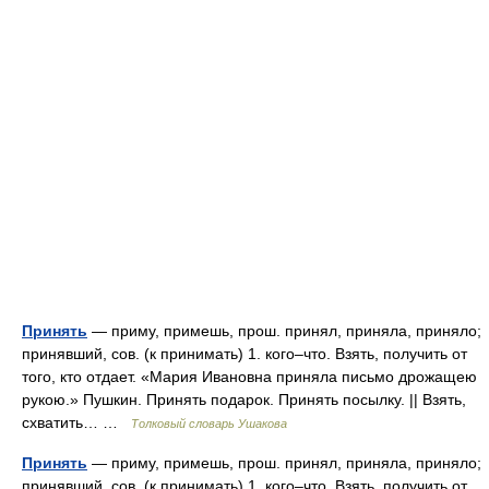
Принять
— приму, примешь, прош. принял, приняла, приняло;
принявший, сов. (к принимать) 1. кого–что. Взять, получить от
того, кто отдает. «Мария Ивановна приняла письмо дрожащею
рукою.» Пушкин. Принять подарок. Принять посылку. || Взять,
схватить… …
Толковый словарь Ушакова
Принять
— приму, примешь, прош. принял, приняла, приняло;
принявший, сов. (к принимать) 1. кого–что. Взять, получить от