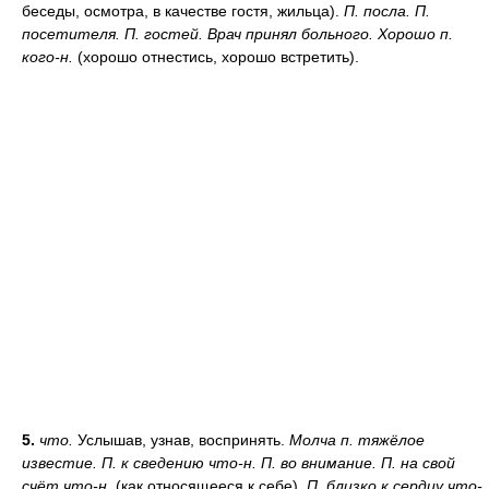
беседы, осмотра, в качестве гостя, жильца).
П. посла. П.
посетителя. П. гостей. Врач принял больного. Хорошо п.
кого-н.
(хорошо отнестись, хорошо встретить).
5.
что.
Услышав, узнав, воспринять.
Молча п. тяжёлое
известие. П. к сведению что-н. П. во внимание. П. на свой
счёт что-н.
(как относящееся к себе).
П. близко к сердцу что-