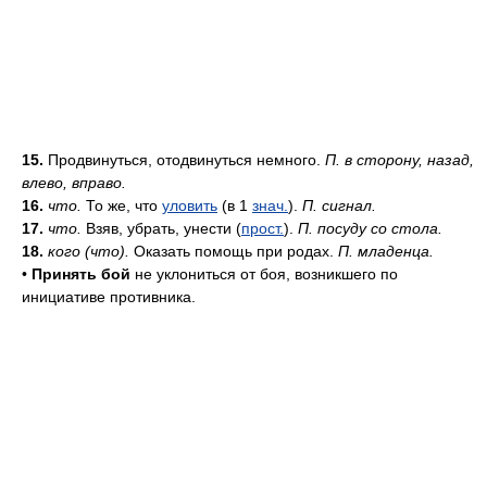
15.
Продвинуться, отодвинуться немного.
П. в сторону, назад,
влево, вправо.
16.
что.
То же, что
уловить
(в 1
знач.
).
П. сигнал.
17.
что.
Взяв, убрать, унести (
прост.
).
П. посуду со стола.
18.
кого (что).
Оказать помощь при родах.
П. младенца.
•
Принять бой
не уклониться от боя, возникшего по
инициативе противника.