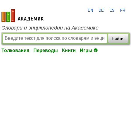
EN
DE
ES
FR
academic.ru
Словари и энциклопедии на Академике
Найти!
Толкования
Переводы
Книги
Игры ⚽