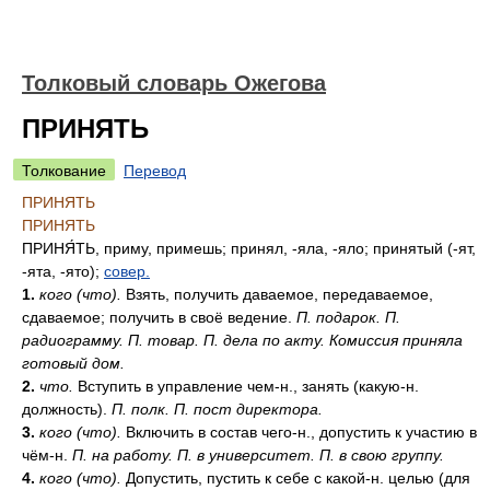
Толковый словарь Ожегова
ПРИНЯТЬ
Толкование
Перевод
ПРИНЯТЬ
ПРИНЯТЬ
ПРИНЯ́ТЬ
, приму, примешь; принял, -яла, -яло; принятый (-ят,
-ята, -ято);
совер.
1.
кого (что).
Взять, получить даваемое, передаваемое,
сдаваемое; получить в своё ведение.
П. подарок. П.
радиограмму. П. товар. П. дела по акту. Комиссия приняла
готовый дом.
2.
что.
Вступить в управление чем-н., занять (какую-н.
должность).
П. полк. П. пост директора.
3.
кого (что).
Включить в состав чего-н., допустить к участию в
чём-н.
П. на работу. П. в университет. П. в свою группу.
4.
кого (что).
Допустить, пустить к себе с какой-н. целью (для