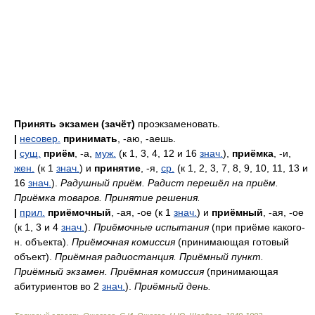
Принять экзамен (зачёт)
проэкзаменовать.
|
несовер.
принимать
, -аю, -аешь.
|
сущ.
приём
, -а,
муж.
(к 1, 3, 4, 12 и 16
знач.
),
приёмка
, -и,
жен.
(к 1
знач.
) и
принятие
, -я,
ср.
(к 1, 2, 3, 7, 8, 9, 10, 11, 13 и
16
знач.
).
Радушный приём. Радист перешёл на приём.
Приёмка товаров. Принятие решения.
|
прил.
приёмочный
, -ая, -ое (к 1
знач.
) и
приёмный
, -ая, -ое
(к 1, 3 и 4
знач.
).
Приёмочные испытания
(при приёме какого-
н. объекта).
Приёмочная комиссия
(принимающая готовый
объект).
Приёмная радиостанция. Приёмный пункт.
Приёмный экзамен. Приёмная комиссия
(принимающая
абитуриентов во 2
знач.
).
Приёмный день.