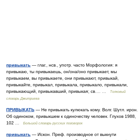
привыкать
— глаг., нсв., употр. часто Морфология: я
привыкаю, ты привыкаешь, он/она/оно привыкает, мы
привыкаем, вы привыкаете, они привыкают, привыкай,
привыкайте, привыкал, привыкала, привыкало, привыкали,
привыкающий, привыкавший, привыкая; св.… …
Толковый
словарь Дмитриева
ПРИВЫКАТЬ
— Не привыкать кулюкать кому. Волг. Шутл. ирон.
Об одиноком, привыкшем к одиночеству человек. Глухов 1988,
102 …
Большой словарь русских поговорок
привыкать
— Искон. Преф. производное от выкнути