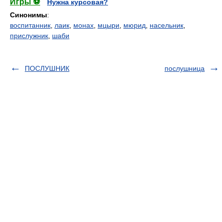
Игры ⚽
Нужна курсовая?
Синонимы
:
воспитанник
,
лаик
,
монах
,
мцыри
,
мюрид
,
насельник
,
прислужник
,
шаби
ПОСЛУШНИК
послушница