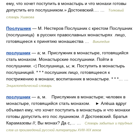
ему, что хочет поступить в монастырь и что монахи готовы
допустить его послушником.» Достоевский.… …
Толковый
словарь Ушакова
Послушник
— М. Нестеров Послушник с крестом Послушник
(послушница) в русских православных монастырях лицо,
готовящееся к принятию монашества …
Википедия
послушник
— а; м. Прислужник в монастыре, готовящийся
стать монахом. Монастырские послушники. Пойти в
послушники. ◁ Послушница, ы; ж. Поступить в монастырь
послушницей. * * * послушник лицо, готовящееся к
пострижению в монахи; воспитанник в монастыре. * * *… …
Энциклопедический словарь
послушник
— а, м. Прислужник в монастыре; человек в
монастыре, готовящийся стать монахом. ► Алёша вдруг
объявил ему, что хочет поступить в монастырь и что монахи
готовы допустить его пос лушником. // Достоевский. Братья
Карамазовы //; Вы монах? Да с,… …
Словарь забытых и трудных
слов из произведений русской литературы ХVIII-ХIХ веков