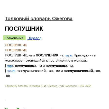
Толковый словарь Ожегова
ПОСЛУШНИК
Толкование
Перевод
ПОСЛУШНИК
ПОСЛУШНИК
ПОСЛУ́ШНИК
, -а и
ПОСЛУШНИК
, -а,
муж.
Прислужник в
монастыре, готовящийся к пострижению в монахи.
|
жен.
послушница
, -ы и
послушница
, -ы.
|
прил.
послушнический
, -ая, -ое и
послушнический
, -ая,
-ое.
Толковый словарь Ожегова
.
С.И. Ожегов, Н.Ю. Шведова.
1949-1992
.
.