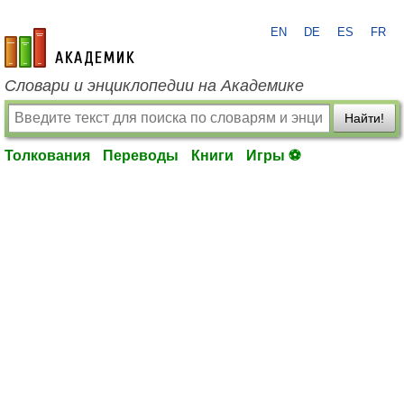
EN
DE
ES
FR
academic.ru
Словари и энциклопедии на Академике
Найти!
Толкования
Переводы
Книги
Игры ⚽