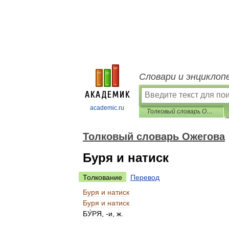
Словари и энциклоп
academic.ru
Толковый словарь Ожегова
Толковый словарь Ожегова
Буря и натиск
Толкование
Перевод
Буря
и
натиск
Буря
и
натиск
БУ́РЯ
, -
и
,
ж
.