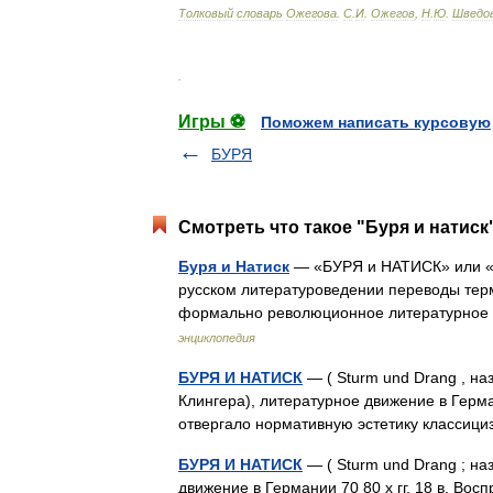
Толковый
словарь
Ожегова
.
С
.
И
.
Ожегов
,
Н
.
Ю
.
Шведо
.
Игры ⚽
Поможем написать курсовую
БУРЯ
Смотреть что такое "Буря и натиск
Буря и Натиск
— «БУРЯ и НАТИСК» или «б
русском литературоведении переводы тер
формально революционное литературное
энциклопедия
БУРЯ И НАТИСК
— ( Sturm und Drang , н
Клингера), литературное движение в Герман
отвергало нормативную эстетику класси
БУРЯ И НАТИСК
— ( Sturm und Drang ; н
движение в Германии 70 80 х гг. 18 в. Во