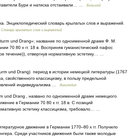
ставители Бури и натиска отстаивали… …
Большой
ка. Энциклопедический словарь крылатых слов и выражений.
…
Словарь крылатых слов и выражений
urm und Drang»; название по одноименной драме Ф. М.
нии 70 80 х гг. 18 в. Восприняв гуманистический пафос
 течение)), отвергнув нормативную эстетику… …
turm und Drang) период в истории немецкой литературы (1767
ма, свойственного классицизму, в пользу предельной
роявлений индивидуализма …
Википедия
 und Drang , названо по одноименной драме немецкого
жение в Германии 70 80 х гг. 18 в. С позиций
ормативную эстетику классицизма, требовало… …
итературное движение в Германии 1770–80 х гг. Получило
ингера. Среди участников движения были также молодые