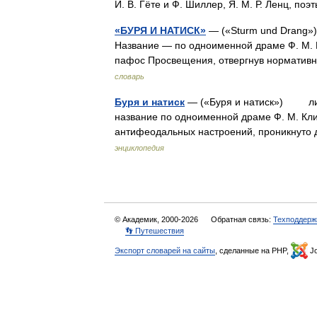
И. В. Гёте и Ф. Шиллер, Я. М. Р. Ленц, 
«БУРЯ И НАТИСК»
— («Sturm und Drang»),
Название — по одноименной драме Ф. М. 
пафос Просвещения, отвергнув норматив
словарь
Буря и натиск
— («Буря и натиск») литер
название по одноименной драме Ф. М. Клин
антифеодальных настроений, проникнуто
энциклопедия
© Академик, 2000-2026
Обратная связь:
Техподдерж
👣 Путешествия
Экспорт словарей на сайты
, сделанные на PHP,
Jo