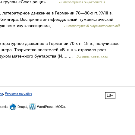
поэты группы «Союз рощи»… …
Литературная энциклопедия
 литературное движение в Германии 70—80‑х гг. XVIII в.
Клингера. Восприняв антифеодальный, гуманистический
ную эстетику классицизма,… …
Литературный энциклопедический
атурное движение в Германии 70 х гг. 18 в., получившее
гера. Творчество писателей «Б. и н.» отразило рост
 духом мятежного бунтарства (И.… …
Большая советская
ка
,
Реклама на сайте
18+
omla,
Drupal,
WordPress, MODx.