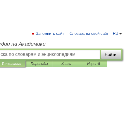
Запомнить сайт
Словарь на свой сайт
RU
едии на Академике
Найти!
Толкования
Переводы
Книги
Игры ⚽