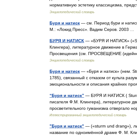
нормативную эстетику классицизма, пред
Энциклопедический словарь
Буря и натиск
— см. Период бури и натис
М.: «Локид Пресс». Вадим Серов. 2003 
БУРЯ И НАТИСК
— «БУРЯ И НАТИСК» («St
Клингера), литературное движение в Герма
Просвещения (см. ПРОСВЕЩЕНИЕ (идейное
Энциклопедический словарь
Буря и натиск
— «Буря и натиск» (нем. S
1785), связанный с отказом от культа разу
эмоциональности и описания крайних п
“Буря и натиск”
— БУРЯ И НАТИСК ( Sturm
писателя Ф.М. Клингера), литературное дви
просветительного гуманизма отвергало н
Иллюстрированный энциклопедический словарь
"Буря и натиск"
— («sturm und drang»), л
название по одноимённой драме Ф. М. Кл