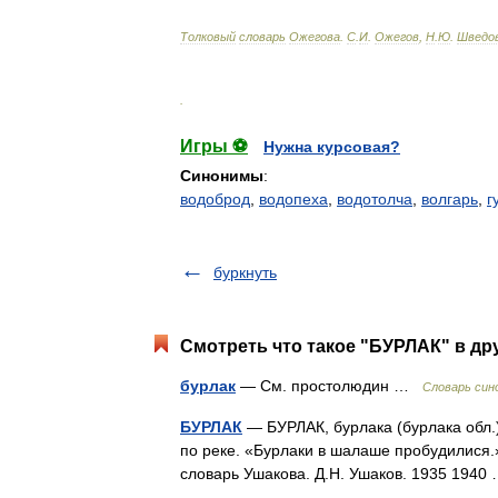
Толковый
словарь
Ожегова
.
С
.
И
.
Ожегов
,
Н
.
Ю
.
Шведо
.
Игры ⚽
Нужна курсовая?
Синонимы
:
водоброд
,
водопеха
,
водотолча
,
волгарь
,
г
буркнуть
Смотреть что такое "БУРЛАК" в др
бурлак
— См. простолюдин …
Словарь син
БУРЛАК
— БУРЛАК, бурлака (бурлака обл.)
по реке. «Бурлаки в шалаше пробудилися.»
словарь Ушакова. Д.Н. Ушаков. 1935 194