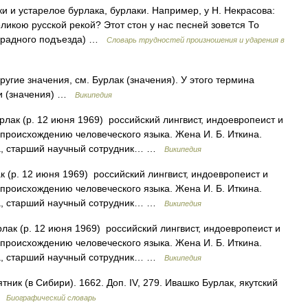
ки и устарелое бурлака, бурлаки. Например, у Н. Некрасова:
еликою русской рекой? Этот стон у нас песней зовется То
парадного подъезда) …
Словарь трудностей произношения и ударения в
угие значения, см. Бурлак (значения). У этого термина
ки (значения) …
Википедия
лак (р. 12 июня 1969) российский лингвист, индоевропеист и
 происхождению человеческого языка. Жена И. Б. Иткина.
да, старший научный сотрудник… …
Википедия
(р. 12 июня 1969) российский лингвист, индоевропеист и
 происхождению человеческого языка. Жена И. Б. Иткина.
да, старший научный сотрудник… …
Википедия
ак (р. 12 июня 1969) российский лингвист, индоевропеист и
 происхождению человеческого языка. Жена И. Б. Иткина.
да, старший научный сотрудник… …
Википедия
ник (в Сибири). 1662. Доп. IV, 279. Ивашко Бурлак, якутский
 …
Биографический словарь