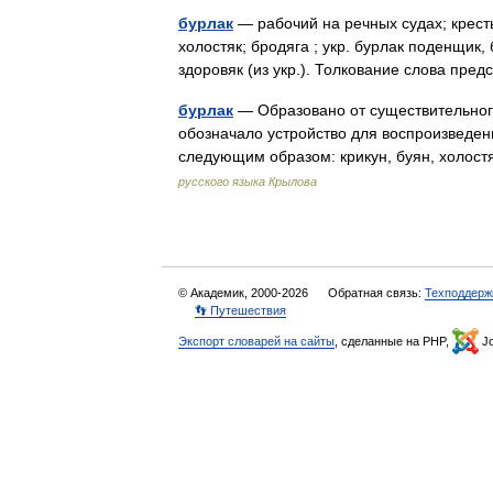
бурлак
— рабочий на речных судах; крест
холостяк; бродяга ; укр. бурлак поденщик, 
здоровяк (из укр.). Толкование слова пр
бурлак
— Образовано от существительного
обозначало устройство для воспроизведени
следующим образом: крикун, буян, холос
русского языка Крылова
© Академик, 2000-2026
Обратная связь:
Техподдерж
👣 Путешествия
Экспорт словарей на сайты
, сделанные на PHP,
Jo