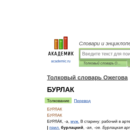
Словари и энциклоп
academic.ru
Толковый словарь Ожегова
Толковый словарь Ожегова
БУРЛАК
Толкование
Перевод
БУРЛАК
БУРЛАК
БУРЛА́К
, -
а
,
муж
.
В
старину:
рабочий
в
арт
|
прил
.
бурлацкий
, -
ая
, -
ое
.
Бурлацкая
ар