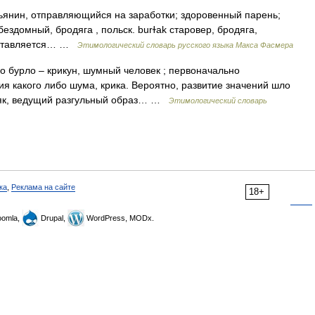
ьянин, отправляющийся на заработки; здоровенный парень;
бездомный, бродяга , польск. burɫak старовер, бродяга,
едставляется… …
Этимологический словарь русского языка Макса Фасмера
 бурло – крикун, шумный человек ; первоначально
я какого либо шума, крика. Вероятно, развитие значений шло
тяк, ведущий разгульный образ… …
Этимологический словарь
ка
,
Реклама на сайте
18+
omla,
Drupal,
WordPress, MODx.