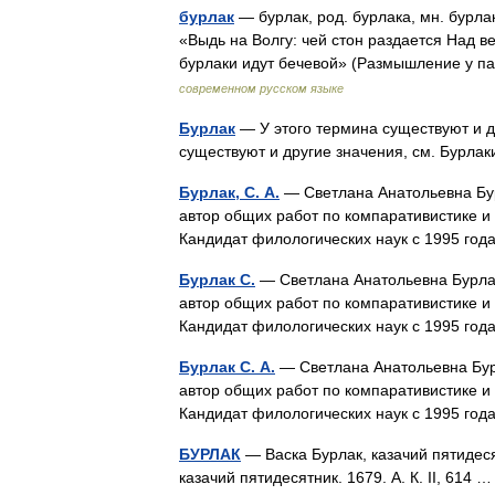
бурлак
— бурлак, род. бурлака, мн. бурла
«Выдь на Волгу: чей стон раздается Над в
бурлаки идут бечевой» (Размышление у 
современном русском языке
Бурлак
— У этого термина существуют и др
существуют и другие значения, см. Бурла
Бурлак, С. А.
— Светлана Анатольевна Бур
автор общих работ по компаративистике и
Кандидат филологических наук с 1995 го
Бурлак С.
— Светлана Анатольевна Бурлак 
автор общих работ по компаративистике и
Кандидат филологических наук с 1995 го
Бурлак С. А.
— Светлана Анатольевна Бурл
автор общих работ по компаративистике и
Кандидат филологических наук с 1995 го
БУРЛАК
— Васка Бурлак, казачий пятидесят
казачий пятидесятник. 1679. А. К. II, 614