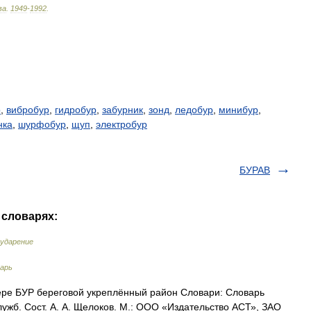
ва
.
1949
-
1992
.
р
,
вибробур
,
гидробур
,
забурник
,
зонд
,
ледобур
,
минибур
,
нка
,
шурфобур
,
щуп
,
электробур
БУРАВ
 словарях:
 ударение
арь
ере БУР береговой укреплённый район Словари: Словарь
ужб. Сост. А. А. Щелоков. М.: ООО «Издательство АСТ», ЗАО