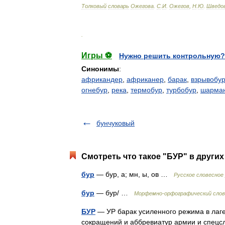
Толковый
словарь
Ожегова
.
С
.
И
.
Ожегов
,
Н
.
Ю
.
Шведо
.
Игры ⚽
Нужно решить контрольную?
Синонимы
:
африкандер
,
африканер
,
барак
,
взрывобу
огнебур
,
река
,
термобур
,
турбобур
,
шарма
бунчуковый
Смотреть что такое "БУР" в других
бур
— бур, а; мн, ы, ов …
Русское словесное
бур
— бур/ …
Морфемно-орфографический слов
БУР
— УР барак усиленного режима в лаг
сокращений и аббревиатур армии и спецсл