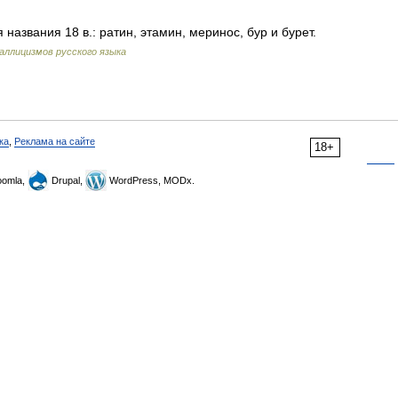
названия 18 в.: ратин, этамин, меринос, бур и бурет.
аллицизмов русского языка
ка
,
Реклама на сайте
18+
omla,
Drupal,
WordPress, MODx.