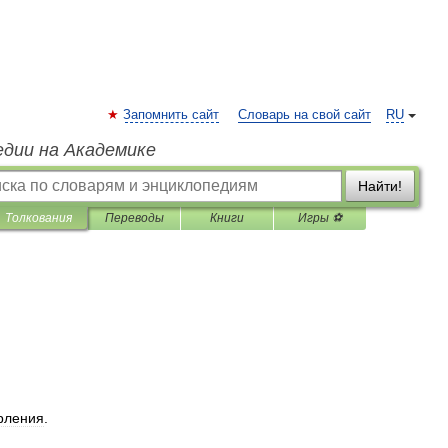
Запомнить сайт
Словарь на свой сайт
RU
едии на Академике
Найти!
Толкования
Переводы
Книги
Игры ⚽
рления
.