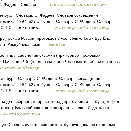
., С. Фадеев. Словарь… …
Словарь сокращений и аббревиатур
тия бур... Словарь: С. Фадеев. Словарь сокращений
ехника, 1997. 527 с. бурят... Словарь: С. Фадеев. Словарь
. С. Пб.: Политехника,… …
Словарь сокращений и аббревиатур
ры) река в России, протекает в Республике Коми Бур Ёль
кает в Республике Коми …
Википедия
румент для сверления скважин (при горных проходках,
б. Почвенный б. (предназначенный для взятия образцов почвы
нциклопедический словарь
ятия бур... Словарь: С. Фадеев. Словарь сокращений
ехника, 1997. 527 с. бурят... Словарь: С. Фадеев. Словарь
. С. Пб.: Политехника,… …
Словарь сокращений и аббревиатур
ина для сверления горных пород при бурении. II. бура, м. [гол.
ландец. Большой словарь иностранных слов. Издательство
нных слов русского языка
уп Словарь русских синонимов. бур сущ., кол во синонимов: