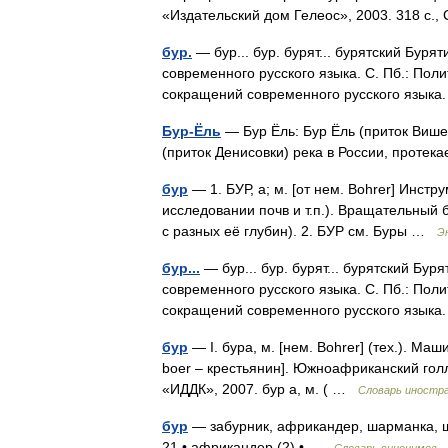
«Издательский дом Гелеос», 2003. 318 с
бур.
— бур... бур. бурят... бурятский Буря
современного русского языка. С. Пб.: Полит
сокращений современного русского языка
Бур-Ёль
— Бур Ёль: Бур Ёль (приток Више
(приток Денисовки) река в России, проте
бур
— 1. БУР, а; м. [от нем. Bohrer] Инст
исследовании почв и т.п.). Вращательный 
с разных её глубин). 2. БУР см. Буры …
Э
бур...
— бур... бур. бурят... бурятский Бур
современного русского языка. С. Пб.: Полит
сокращений современного русского языка
бур
— I. бура, м. [нем. Bohrer] (тех.). Маш
boer – крестьянин]. Южноафриканский гол
«ИДДК», 2007. бур а, м. ( …
Словарь иностра
бур
— забурник, африкандер, шарманка, щ
21 • африкандер (2) • …