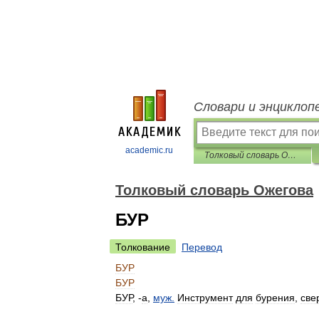
Словари и энциклоп
academic.ru
Толковый словарь Ожегова
Толковый словарь Ожегова
БУР
Толкование
Перевод
БУР
БУР
БУР
, -
а
,
муж
.
Инструмент
для
бурения
,
све