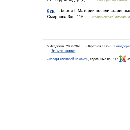
Словарь синонимов
бур
— bourre f. Материи носили старинныя 
Смирнова Зап. 116 …
Исторический словарь г
© Академик, 2000-2026
Обратная связь:
Техподдерж
👣 Путешествия
Экспорт словарей на сайты
, сделанные на PHP,
Jo