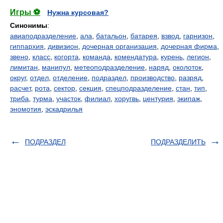
Игры ⚽
Нужна курсовая?
Синонимы
:
авиаподразделение
,
ала
,
батальон
,
батарея
,
взвод
,
гарнизон
,
гиппархия
,
дивизион
,
дочерная организация
,
дочерная фирма
,
звено
,
класс
,
когорта
,
команда
,
комендатура
,
курень
,
легион
,
лимитан
,
манипул
,
метеоподразделение
,
наряд
,
околоток
,
округ
,
отдел
,
отделение
,
подраздел
,
производство
,
разряд
,
расчет
,
рота
,
сектор
,
секция
,
спецподразделение
,
стан
,
тип
,
триба
,
турма
,
участок
,
филиал
,
хоругвь
,
центурия
,
экипаж
,
эномотия
,
эскадрилья
ПОДРАЗДЕЛ
ПОДРАЗДЕЛИТЬ