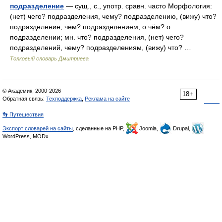
подразделение
— сущ., с., употр. сравн. часто Морфология:
(нет) чего? подразделения, чему? подразделению, (вижу) что?
подразделение, чем? подразделением, о чём? о
подразделении; мн. что? подразделения, (нет) чего?
подразделений, чему? подразделениям, (вижу) что? …
Толковый словарь Дмитриева
© Академик, 2000-2026
18+
Обратная связь:
Техподдержка
,
Реклама на сайте
👣 Путешествия
Экспорт словарей на сайты
, сделанные на PHP,
Joomla,
Drupal,
WordPress, MODx.