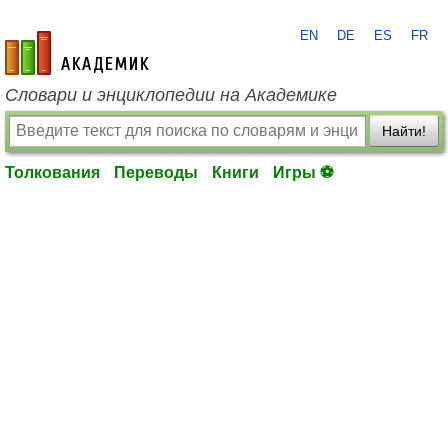
EN
DE
ES
FR
academic.ru
Словари и энциклопедии на Академике
Найти!
Толкования
Переводы
Книги
Игры ⚽