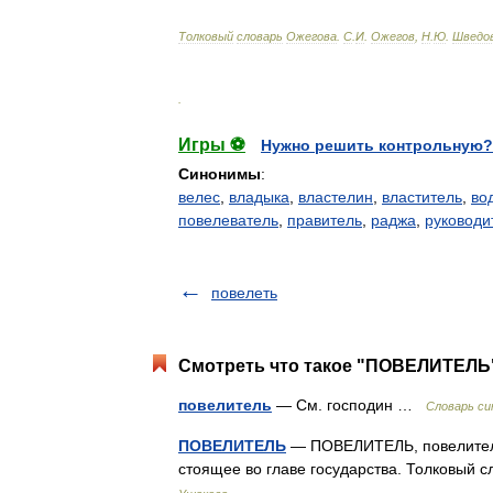
Толковый
словарь
Ожегова
.
С
.
И
.
Ожегов
,
Н
.
Ю
.
Шведо
.
Игры ⚽
Нужно решить контрольную?
Синонимы
:
велес
,
владыка
,
властелин
,
властитель
,
во
повелеватель
,
правитель
,
раджа
,
руководи
повелеть
Смотреть что такое "ПОВЕЛИТЕЛЬ"
повелитель
— См. господин …
Словарь си
ПОВЕЛИТЕЛЬ
— ПОВЕЛИТЕЛЬ, повелителя, 
стоящее во главе государства. Толковый 