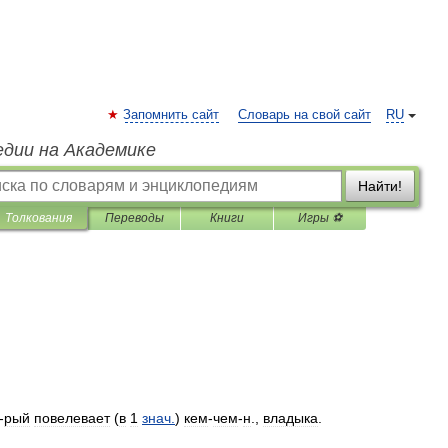
Запомнить сайт
Словарь на свой сайт
RU
едии на Академике
Найти!
Толкования
Переводы
Книги
Игры ⚽
-
рый
повелевает
(
в
1
знач
.
)
кем
-
чем
-
н
.,
владыка
.