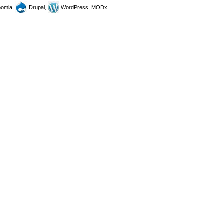
omla,
Drupal,
WordPress, MODx.