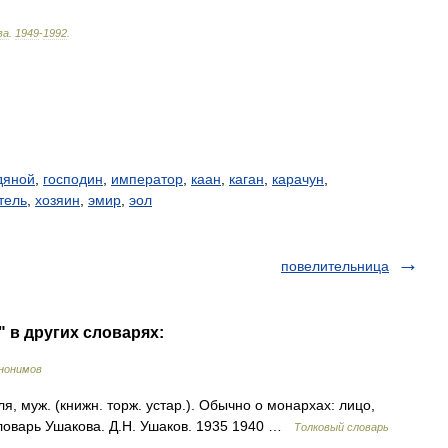
ва
.
1949
-
1992
.
дяной
,
господин
,
император
,
каан
,
каган
,
карачун
,
тель
,
хозяин
,
эмир
,
эол
повелительница
 в других словарях:
нонимов
муж. (книжн. торж. устар.). Обычно о монархах: лицо,
словарь Ушакова. Д.Н. Ушаков. 1935 1940 …
Толковый словарь