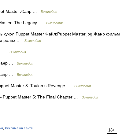
pet Master Жанр …
Википедия
Master: The Legacy …
Википедия
 кукол Puppet Master Файл:Puppet Master.jpg Жанр фильм
ных ролях …
Википедия
нр …
Википедия
 Жанр …
Википедия
 Жанр …
Википедия
ppet Master 3: Toulon s Revenge …
Википедия
 Puppet Master 5: The Final Chapter …
Википедия
ка
,
Реклама на сайте
18+