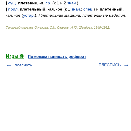
|
сущ.
плетение
, -я,
ср.
(к 1 и 2
знач.
).
|
прил.
плетельный
, -ая, -ое (к 1
знач.
;
спец.
) и
плетейный
,
-ая, -ое (
устар.
).
Плетельная машина. Плетельные изделия.
Толковый словарь Ожегова
.
С.И. Ожегов, Н.Ю. Шведова.
1949-1992
.
.
Игры ⚽
Поможем написать реферат
плеснуть
ПЛЕСТИСЬ