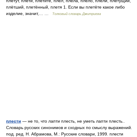
плетут, плети, плетите, плёл, плела, плело, плели, плетущий,
плётший, плетённый, плетя 1. Если вы плетёте какое либо
изделие, значит,… …
Толковый словарь Дмитриева
плести
— не то, что лапти плесть, не уметь лапти плесть..
Словарь русских синонимов и сходных по смыслу выражений.
под. ред. Н. Абрамова, М.: Русские словари, 1999. плести