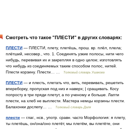
Смотреть что такое "ПЛЕСТИ" в других словарях:
ПЛЕСТИ
— ПЛЕСТИ, плету, плетёшь, прош. вр. плёл, плела;
плётший, несовер., что. 1. Соединять узкие полосы, нити чего
нибудь, перевивая их и закрепляя в одно целое; изготовлять
что нибудь из соединяемых таким способом полос, нитей.
Плести корзину. Плести… …
Толковый словарь Ушакова
ПЛЕСТИ
— и плесть, плетать что, вить, перевивать, решетить
впереборку, пропуская под низ и наверх; | сращивать. Косу
попросту в три пряди плетут, а по ученому и больше. Лапти
плести, на хлеб не выплести. Мастера немцы корзины плести.
Балахонки дослепу… …
Толковый словарь Даля
плести
— глаг., нсв., употр. сравн. часто Морфология: я плету,
ты плетёшь, он/она/оно плетёт, мы плетём, вы плетёте, они