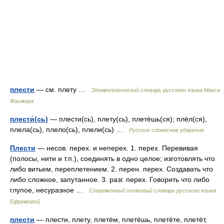
плести
— см. плету …
Этимологический словарь русского языка Макса
Фасмера
плести́(сь)
— плести(сь), плету(сь), плетёшь(ся); плёл(ся),
плела(сь), плело(сь), плели(сь) …
Русское словесное ударение
Плести
— несов. перех. и неперех. 1. перех. Перевивая
(полосы, нити и т.п.), соединять в одно целое; изготовлять что
либо витьем, переплетением. 2. перен. перех. Создавать что
либо сложное, запутанное. 3. разг. перех. Говорить что либо
глупое, несуразное …
Современный толковый словарь русского языка
Ефремовой
плести
— плести, плету, плетём, плетёшь, плетёте, плетёт,