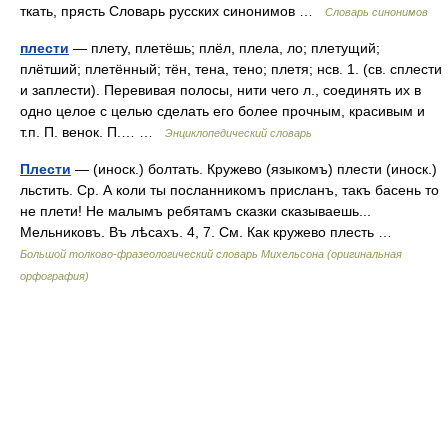
ткать, прясть Словарь русских синонимов …
Словарь синонимов
плести
— плету, плетёшь; плёл, плела, ло; плетущий;
плётший; плетённый; тён, тена, тено; плетя; нсв. 1. (св. сплести
и заплести). Перевивая полосы, нити чего л., соединять их в
одно целое с целью сделать его более прочным, красивым и
т.п. П. венок. П.… …
Энциклопедический словарь
Плести
— (иноск.) болтать. Кружево (языкомъ) плести (иноск.)
льстить. Ср. А коли ты посланникомъ присланъ, такъ басень то
не плети! Не малымъ ребятамъ сказки сказываешь...
Мельниковъ. Въ лѣсахъ. 4, 7. См. Как кружево плесть …
Большой толково-фразеологический словарь Михельсона (оригинальная
орфография)