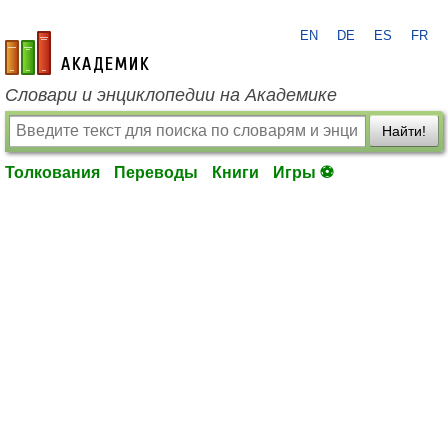
EN
DE
ES
FR
academic.ru
Словари и энциклопедии на Академике
Найти!
Толкования
Переводы
Книги
Игры ⚽