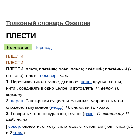
Толковый словарь Ожегова
ПЛЕСТИ
Толкование
Перевод
ПЛЕСТИ
ПЛЕСТИ
ПЛЕСТИ́
, плету, плетёшь; плёл, плела; плётший; плетённый (-
ён, -ена); плетя;
несовер.
,
что.
1.
Перевивая (что-н. узкое, длинное,
напр.
прутья, ленты,
нити), соединять в одно целое, изготовлять.
П. венок. П.
корзину.
2.
перен.
С нек-рыми существительными: устраивать что-н.
сложное, запутанное (
неод.
).
П. интригу. П. козни.
3.
Говорить что-н. несуразное, глупое (
разг.
).
П. околесицу. П.
небылицы.
|
совер.
сплести
, сплету, сплетёшь; сплетённый (-ён, -ена) (к 1
и 2
знач.
).