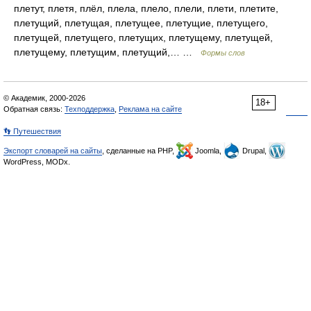
плетут, плетя, плёл, плела, плело, плели, плети, плетите,
плетущий, плетущая, плетущее, плетущие, плетущего,
плетущей, плетущего, плетущих, плетущему, плетущей,
плетущему, плетущим, плетущий,… …
Формы слов
© Академик, 2000-2026
18+
Обратная связь:
Техподдержка
,
Реклама на сайте
👣 Путешествия
Экспорт словарей на сайты
, сделанные на PHP,
Joomla,
Drupal,
WordPress, MODx.