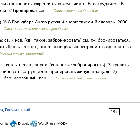
льно закрепить закреплять за кем , чем л. Б. сотрудников. Б.
леты. ◁ Бронироваться …
Энциклопедический словарь
 [А.С.Гольдберг. Англо русский энергетический словарь. 2006
 …
Справочник технического переводчика
 св. и нсв. (св., также, заброни/ровать) см. тж. бронироваться,
ть бронь на кого , что л.; официально закрепить закреплять за
Словарь многих выражений
; сов. и несов., перех. (сов. также забронировать). Закрепить
 Бронировать сотрудников. Бронировать жилую площадь. 2)
рош. бронированный, ван …
Малый академический словарь
ка
,
Реклама на сайте
18+
omla,
Drupal,
WordPress, MODx.