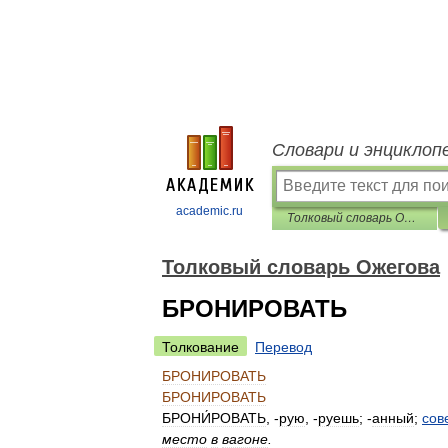
Словари и энциклоп
academic.ru
Толковый словарь Ожегова
Толковый словарь Ожегова
БРОНИРОВАТЬ
Толкование
Перевод
БРОНИРОВАТЬ
БРОНИРОВАТЬ
БРОНИ́РОВАТЬ
, -
рую
, -
руешь
; -
анный
;
сов
место
в
вагоне
.