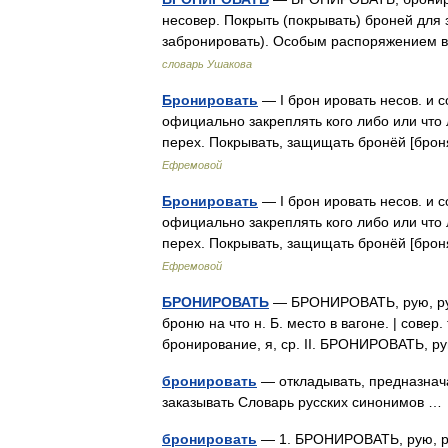
несовер. Покрыть (покрывать) броней для 
забронировать). Особым распоряжением в
словарь Ушакова
Бронировать
— I брон ировать несов. и с
официально закреплять кого либо или что л
перех. Покрывать, защищать бронёй [бро
Ефремовой
Бронировать
— I брон ировать несов. и с
официально закреплять кого либо или что л
перех. Покрывать, защищать бронёй [бро
Ефремовой
БРОНИРОВАТЬ
— БРОНИРОВАТЬ, рую, руешь
броню на что н. Б. место в вагоне. | совер
бронирование, я, ср. II. БРОНИРОВАТЬ, р
бронировать
— откладывать, предназначат
заказывать Словарь русских синонимов 
бронировать
— 1. БРОНИРОВАТЬ, рую, руеш