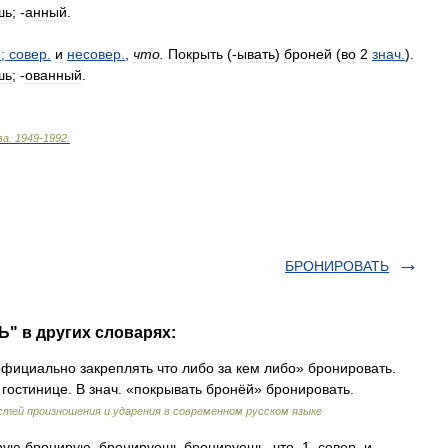
шь
; -
анный
.
й
;
совер
.
и
несовер
.
,
что
.
Покрыть
(-
ывать
)
броней
(
во
2
знач
.
).
шь
; -
ованный
.
ва
.
1949
-
1992
.
БРОНИРОВАТЬ
" в других словарях:
официально закреплять что либо за кем либо» бронировать.
гостинице. В знач. «покрывать бронёй» бронировать.
тей произношения и ударения в современном русском языке
 бронирую, бронируешь бронируешь, что. 1. совер. и