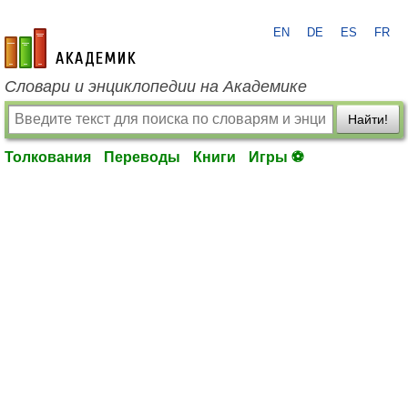
EN
DE
ES
FR
academic.ru
Словари и энциклопедии на Академике
Найти!
Толкования
Переводы
Книги
Игры ⚽