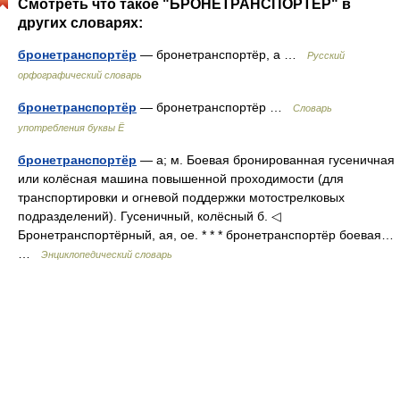
Смотреть что такое "БРОНЕТРАНСПОРТЁР" в
других словарях:
бронетранспортёр
— бронетранспортёр, а …
Русский
орфографический словарь
бронетранспортёр
— бронетранспортёр …
Словарь
употребления буквы Ё
бронетранспортёр
— а; м. Боевая бронированная гусеничная
или колёсная машина повышенной проходимости (для
транспортировки и огневой поддержки мотострелковых
подразделений). Гусеничный, колёсный б. ◁
Бронетранспортёрный, ая, ое. * * * бронетранспортёр боевая…
…
Энциклопедический словарь