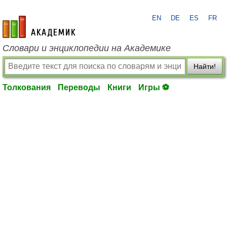
EN
DE
ES
FR
academic.ru
Словари и энциклопедии на Академике
Найти!
Толкования
Переводы
Книги
Игры ⚽