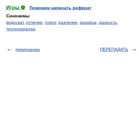
Игры ⚽
Поможем написать реферат
Синонимы
:
водоскат
,
отличие
,
порог
,
различие
,
разница
,
разность
,
теплоперепад
переоценка
ПЕРЕПАДАТЬ