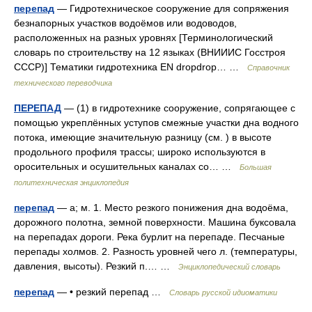
перепад
— Гидротехническое сооружение для сопряжения
безнапорных участков водоёмов или водоводов,
расположенных на разных уровнях [Терминологический
словарь по строительству на 12 языках (ВНИИИС Госстроя
СССР)] Тематики гидротехника EN dropdrop… …
Справочник
технического переводчика
ПЕРЕПАД
— (1) в гидротехнике сооружение, сопрягающее с
помощью укреплённых уступов смежные участки дна водного
потока, имеющие значительную разницу (см. ) в высоте
продольного профиля трассы; широко используются в
оросительных и осушительных каналах со… …
Большая
политехническая энциклопедия
перепад
— а; м. 1. Место резкого понижения дна водоёма,
дорожного полотна, земной поверхности. Машина буксовала
на перепадах дороги. Река бурлит на перепаде. Песчаные
перепады холмов. 2. Разность уровней чего л. (температуры,
давления, высоты). Резкий п.… …
Энциклопедический словарь
перепад
— • резкий перепад …
Словарь русской идиоматики