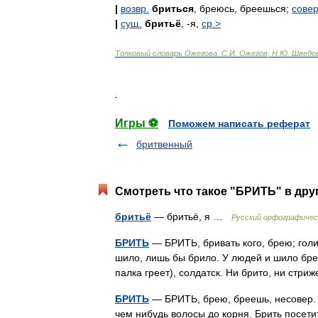
|
возвр
.
бриться
,
бреюсь
,
бреешься
;
сове
|
сущ
.
бритьё
, -
я
,
ср
.>
Толковый
словарь
Ожегова
.
С
.
И
.
Ожегов
,
Н
.
Ю
.
Шведо
.
Игры ⚽
Поможем написать реферат
бритвенный
Смотреть что такое "БРИТЬ" в дру
бритьё
— бритьё, я …
Русский орфографичес
БРИТЬ
— БРИТЬ, бривать кого, брею; голи
шило, лишь бы брило. У людей и шило бреет
палка греет), солдатск. Ни брито, ни стр
БРИТЬ
— БРИТЬ, брею, бреешь, несовер. 1
чем нибудь волосы до корня. Брить посетит