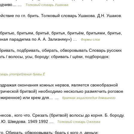
находчиво… …
Толковый словарь Ушакова
йствие по гл. брить. Толковый словарь Ушакова. Д.Н. Ушаков.
 бритью, бритьям, бритьё, бритья, бритьём, бритьями, бритье,
нная парадигма по А. А. Зализняку») …
Формы слов
бривать, подбривать, обирать, обворовывать Словарь русских
ть / волосы, усы, бороду: сбривать / щёки, подбородок:
оварь употребления буквы Ё
здражая окончания кожных нервов, является своеобразной
рической бритвой) необходимо несколько размягчить роговое
ережиренное) или крем для… …
Краткая энциклопедия домашнего
сов., кого что. Срезать (бритвой) волосы до корня. Б. бороду.
 Н.Ю. Шведова. 1949 1992 …
Толковый словарь Ожегова
. Обирать, обворовывать; брать с кого л. деньги;