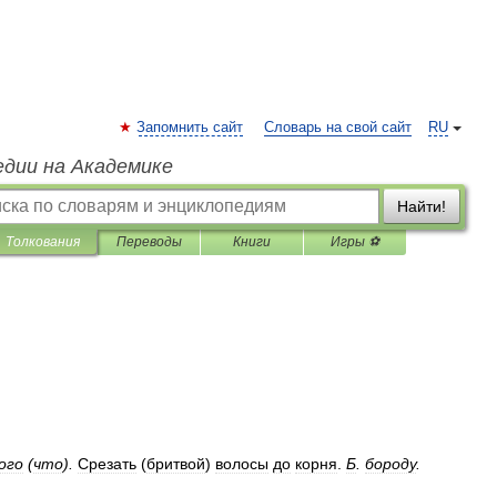
Запомнить сайт
Словарь на свой сайт
RU
едии на Академике
Найти!
Толкования
Переводы
Книги
Игры ⚽
ого
(
что
).
Срезать
(
бритвой
)
волосы
до
корня
.
Б
.
бороду
.