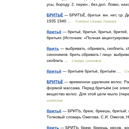
усы, бороду. 2. перен., без доп. Ловко, 
БРИТЬЁ
— БРИТЬЁ, бритья. мн. нет, ср. Де
1935 1940 …
Толковый словарь Ушакова
бритьё
— бритьё, бритья, бритья, бритей,
бритьях (Источник: «Полная акцентуирова
брить
— выбривать, обривать, скоблить; с
синонимов. брить обривать / лицо: выбрива
скоблить …
Словарь синонимов
бритьё
— бритьём бритьё, бритьём …
Сл
БРИТЬЁ
— временное удаление волос. Ра
формой массажа. Перед бритьём (не элект
вещество волос. Для этой цели мыло (п
хозяйства
бритьё
— БРИТЬ, брею, бреешь; бритый; не
Толковый словарь Ожегова. С.И. Ожегов,
брить
— БРИТЬ, брею, бреешь; несов., кого