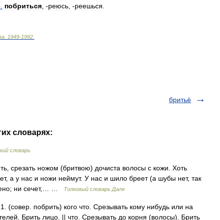
р
.
побриться
, -
реюсь
, -
реешься
.
ва
.
1949
-
1992
.
бритьё
гих словарях:
кий словарь
ть, срезать ножом (бритвою) дочиста волосы с кожи. Хоть
, а у нас и ножи неймут. У нас и шило бреет (а шубы нет, так
ижено; ни сечет,… …
Толковый словарь Даля
. (совер. побрить) кого что. Срезывать кому нибудь или на
елей. Брить лицо. || что. Срезывать до корня (волосы). Брить