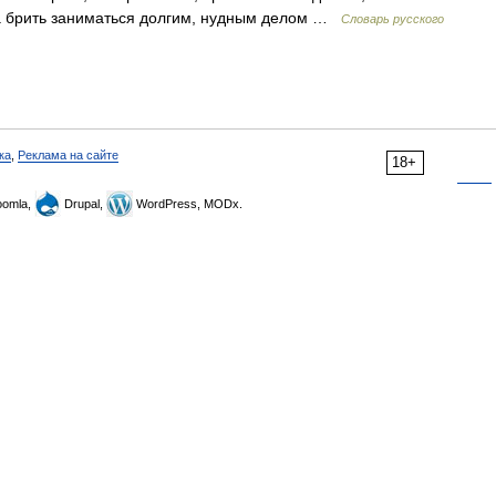
на брить заниматься долгим, нудным делом …
Словарь русского
ка
,
Реклама на сайте
18+
omla,
Drupal,
WordPress, MODx.