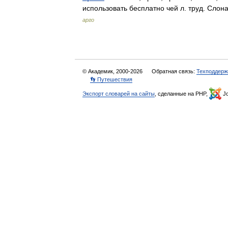
использовать бесплатно чей л. труд. Сло
арго
© Академик, 2000-2026
Обратная связь:
Техподдерж
👣 Путешествия
Экспорт словарей на сайты
, сделанные на PHP,
Jo