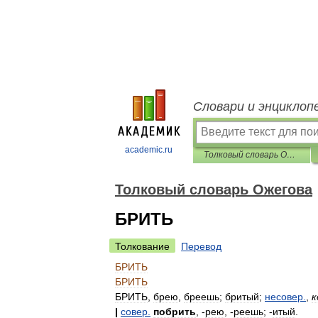
Словари и энциклоп
academic.ru
Толковый словарь Ожегова
Толковый словарь Ожегова
БРИТЬ
Толкование
Перевод
БРИТЬ
БРИТЬ
БРИТЬ
,
брею
,
бреешь
;
бритый
;
несовер
.
,
к
|
совер
.
побрить
, -
рею
, -
реешь
; -
итый
.