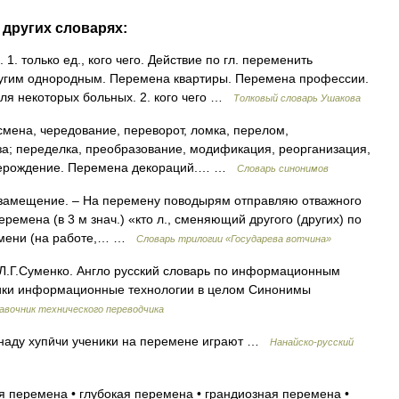
других словарях:
 только ед., кого чего. Действие по гл. переменить
ругим однородным. Перемена квартиры. Перемена профессии.
ля некоторых больных. 2. кого чего …
Толковый словарь Ушакова
мена, чередование, переворот, ломка, перелом,
; переделка, преобразование, модификация, реорганизация,
ерерождение. Перемена декораций.… …
Словарь синонимов
замещение. – На перемену поводырям отправляю отважного
 перемена (в 3 м знач.) «кто л., сменяющий другого (других) по
емени (на работе,… …
Словарь трилогии «Государева вотчина»
Л.Г.Суменко. Англо русский словарь по информационным
тики информационные технологии в целом Синонимы
авочник технического переводчика
наду хупӣчи ученики на перемене играют …
Нанайско-русский
 перемена • глубокая перемена • грандиозная перемена •