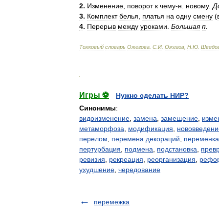
2
.
Изменение
,
поворот
к
чему
-
н
.
новому
.
Д
3
.
Комплект
белья
,
платья
на
одну
смену
(
4
.
Перерыв
между
уроками
.
Большая
п
.
Толковый
словарь
Ожегова
.
С
.
И
.
Ожегов
,
Н
.
Ю
.
Шведо
.
Игры ⚽
Нужно сделать НИР?
Синонимы
:
видоизменение
,
замена
,
замещение
,
изме
метаморфоза
,
модификация
,
нововведени
перелом
,
перемена декораций
,
переменка
пертурбация
,
подмена
,
подстановка
,
прев
ревизия
,
рекреация
,
реорганизация
,
рефо
ухудшение
,
чередование
перемежка