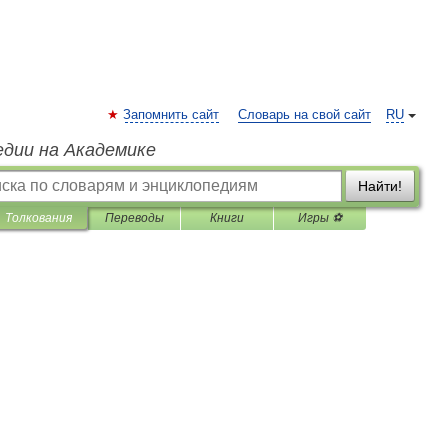
Запомнить сайт
Словарь на свой сайт
RU
едии на Академике
Найти!
Толкования
Переводы
Книги
Игры ⚽