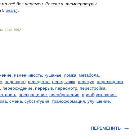
ома
всё
без
перемен
.
Резкая
п
.
температуры
.
в
5
знач
.
).
ва
.
1949
-
1992
.
нение
,
изменчивость
,
кушанье
,
ломка
,
метабола
,
е
,
переворот
,
переделка
,
передышка
,
перекур
,
перелицовка
,
,
перерождение
,
перерыв
,
пересмотр
,
перестройка
,
ратность
,
превращение
,
преображение
,
преобразование
,
рма
,
смена
,
субституция
,
трансформация
,
улучшение
,
ПЕРЕМЕНИТЬ