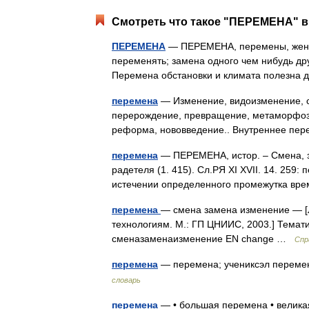
Смотреть что такое "ПЕРЕМЕНА" в 
ПЕРЕМЕНА
— ПЕРЕМЕНА, перемены, жен. 1.
переменять; замена одного чем нибудь д
Перемена обстановки и климата полезна д
перемена
— Изменение, видоизменение, с
перерождение, превращение, метаморфоза
реформа, нововведение.. Внутреннее п
перемена
— ПЕРЕМЕНА, истор. – Смена, 
радетеля (1. 415). Сл.РЯ XI XVII. 14. 259:
истечении определенного промежутка вр
перемена
— смена замена изменение — [
технологиям. М.: ГП ЦНИИС, 2003.] Тема
сменазаменаизменение EN change …
Спр
перемена
— перемена; учениксэл переме
словарь
перемена
— • большая перемена • великая