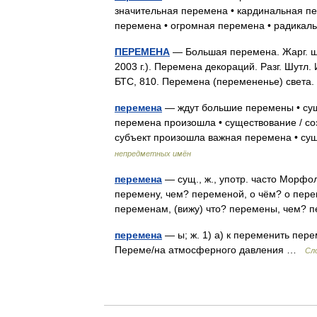
значительная перемена • кардинальная пе
перемена • огромная перемена • радика
ПЕРЕМЕНА
— Большая перемена. Жарг. шк
2003 г.). Перемена декораций. Разг. Шутл.
БТС, 810. Перемена (перемененье) света
перемена
— ждут большие перемены • суще
перемена произошла • существование / со
субъект произошла важная перемена • су
непредметных имён
перемена
— сущ., ж., употр. часто Морфол
перемену, чем? переменой, о чём? о перем
переменам, (вижу) что? перемены, чем?
перемена
— ы; ж. 1) а) к переменить пер
Переме/на атмосферного давления …
Сл