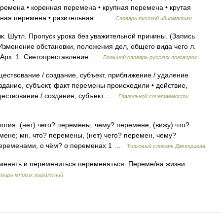
ремена • коренная перемена • крупная перемена • крутая
льная перемена • разительная… …
Словарь русской идиоматики
. Шутл. Пропуск урока без уважительной причины. (Запись
 Изменение обстановки, положения дел, общего вида чего л.
. Арх. 1. Светопреставление …
Большой словарь русских поговорок
ствование / создание, субъект, приближение / удаление
здание, субъект, факт перемены происходили • действие,
ществование / создание, субъект …
Глагольной сочетаемости
огия: (нет) чего? перемены, чему? перемене, (вижу) что?
ене; мн. что? перемены, (нет) чего? перемен, чему?
 переменами, о чём? о переменах 1 …
Толковый словарь Дмитриева
еменять и перемениться переменяться. Переме/на жизни.
оварь многих выражений