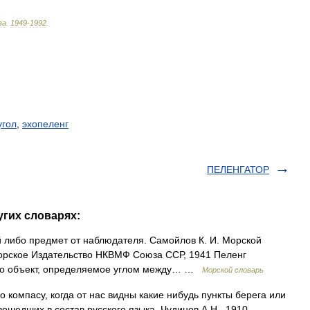
ва
.
1949
-
1992
.
угол
,
эхопеленг
ПЕЛЕНГАТОР
угих словарях:
й либо предмет от наблюдателя. Самойлов К. И. Морской
морское Издательство НКВМФ Союза ССР, 1941 Пеленг
ибо объект, определяемое углом между… …
Морской словарь
о компасу, когда от нас видны какие нибудь пункты берега или
ошедших в состав русского языка. Чудинов А.Н., 1910.