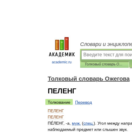
Словари и энциклоп
academic.ru
Толковый словарь Ожегова
Толковый словарь Ожегова
ПЕЛЕНГ
Толкование
Перевод
ПЕЛЕНГ
ПЕЛЕНГ
ПЕ́ЛЕНГ
, -
а
,
муж
.
(
спец
.
).
Угол
между
напр
наблюдаемый
предмет
или
слышен
звук
.