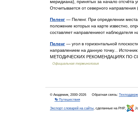
меридиана), принятых за начало отсчёта 
Отсчитывается от северного направлени
Пеленг
— Пеленг. При определении места 
положение которых на карте известно, опр
составляет направлениеот наблюдателя н
Пеленг
— угол в горизонтальной плоскост
направлением на данную точку... Источник
МЕТОДИЧЕСКИХ РЕКОМЕНДАЦИЯХ ПО 
Официальная терминология
© Академик, 2000-2026
Обратная связь:
Техподдерж
👣 Путешествия
Экспорт словарей на сайты
, сделанные на PHP,
Jo