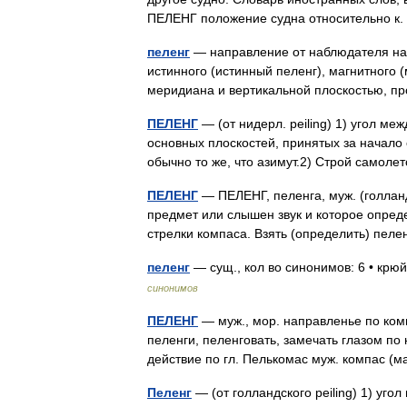
ПЕЛЕНГ положение судна относительно к
пеленг
— направление от наблюдателя на 
истинного (истинный пеленг), магнитного 
меридиана и вертикальной плоскостью, 
ПЕЛЕНГ
— (от нидерл. peiling) 1) угол м
основных плоскостей, принятых за начало 
обычно то же, что азимут.2) Строй само
ПЕЛЕНГ
— ПЕЛЕНГ, пеленга, муж. (голланд.
предмет или слышен звук и которое опред
стрелки компаса. Взять (определить) пе
пеленг
— сущ., кол во синонимов: 6 • крюй
синонимов
ПЕЛЕНГ
— муж., мор. направленье по комп
пеленги, пеленговать, замечать глазом по
действие по гл. Пелькомас муж. компас 
Пеленг
— (от голландского peiling) 1) уго