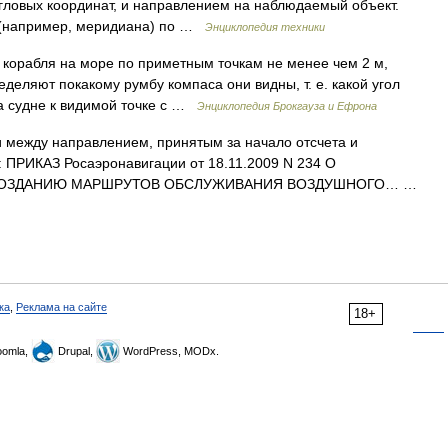
угловых координат, и направлением на наблюдаемый объект.
я (например, меридиана) по …
Энциклопедия техники
корабля на море по приметным точкам не менее чем 2 м,
еделяют покакому румбу компаса они видны, т. е. какой угол
а судне к видимой точке с …
Энциклопедия Брокгауза и Ефрона
и между направлением, принятым за начало отсчета и
: ПРИКАЗ Росаэронавигации от 18.11.2009 N 234 О
СОЗДАНИЮ МАРШРУТОВ ОБСЛУЖИВАНИЯ ВОЗДУШНОГО… …
ка
,
Реклама на сайте
18+
omla,
Drupal,
WordPress, MODx.