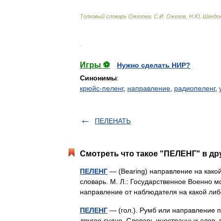
Толковый
словарь
Ожегова
.
С
.
И
.
Ожегов
,
Н
.
Ю
.
Шведо
.
Игры ⚽
Нужно сделать НИР?
Синонимы
:
крюйс-пеленг
,
направление
,
радиопеленг
,
ПЕЛЕНАТЬ
Смотреть что такое "ПЕЛЕНГ" в др
ПЕЛЕНГ
— (Bearing) направление на како
словарь. М. Л.: Государственное Военно 
направление от наблюдателя на какой л
ПЕЛЕНГ
— (гол.). Румб или направление п
другое судно. Словарь иностранных слов, в