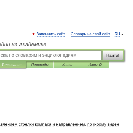
Запомнить сайт
Словарь на свой сайт
RU
едии на Академике
Найти!
Толкования
Переводы
Книги
Игры ⚽
авлением
стрелки
компаса
и
направлением
,
по
к
-
рому
виден