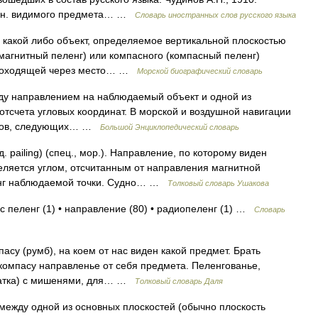
. н. видимого предмета… …
Словарь иностранных слов русского языка
какой либо объект, определяемое вертикальной плоскостью
(магнитный пеленг) или компасного (компасный пеленг)
проходящей через место… …
Морской биографический словарь
ежду направлением на наблюдаемый объект и одной из
отсчета угловых координат. В морской и воздушной навигации
летов, следующих… …
Большой Энциклопедический словарь
 pailing) (спец., мор.). Направление, по которому виден
еляется углом, отсчитанным от направления магнитной
ленг наблюдаемой точки. Судно… …
Толковый словарь Ушакова
с пеленг (1) • направление (80) • радиопеленг (1) …
Словарь
асу (румб), на коем от нас виден какой предмет. Брать
 компасу направленье от себя предмета. Пеленгованье,
(матка) с мишенями, для… …
Толковый словарь Даля
л между одной из основных плоскостей (обычно плоскость