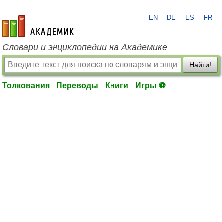
EN
DE
ES
FR
academic.ru
Словари и энциклопедии на Академике
Найти!
Толкования
Переводы
Книги
Игры ⚽