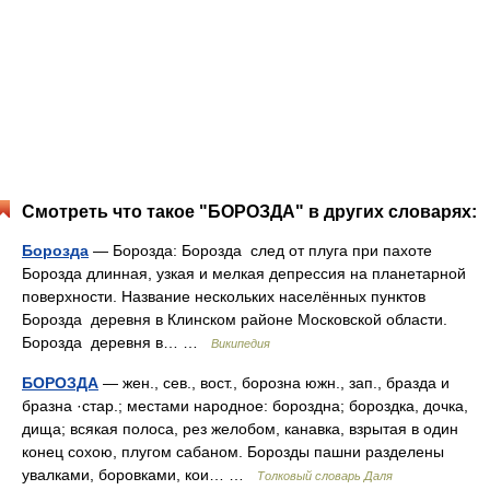
Смотреть что такое "БОРОЗДА" в других словарях:
Борозда
— Борозда: Борозда след от плуга при пахоте
Борозда длинная, узкая и мелкая депрессия на планетарной
поверхности. Название нескольких населённых пунктов
Борозда деревня в Клинском районе Московской области.
Борозда деревня в… …
Википедия
БОРОЗДА
— жен., сев., вост., борозна южн., зап., бразда и
бразна ·стар.; местами народное: бороздна; бороздка, дочка,
дища; всякая полоса, рез желобом, канавка, взрытая в один
конец сохою, плугом сабаном. Борозды пашни разделены
увалками, боровками, кои… …
Толковый словарь Даля