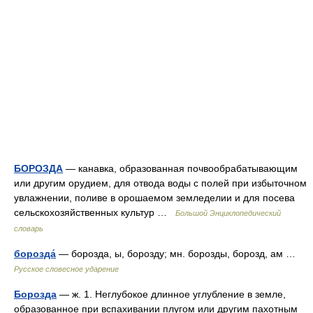
БОРОЗДА
— канавка, образованная почвообрабатывающим
или другим орудием, для отвода воды с полей при избыточном
увлажнении, поливе в орошаемом земледелии и для посева
сельскохозяйственных культур …
Большой Энциклопедический
словарь
борозда́
— борозда, ы, борозду; мн. борозды, борозд, ам …
Русское словесное ударение
Борозда
— ж. 1. Неглубокое длинное углубление в земле,
образованное при вспахивании плугом или другим пахотным