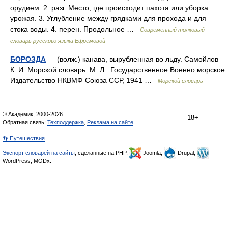
орудием. 2. разг. Место, где происходит пахота или уборка
урожая. 3. Углубление между грядками для прохода и для
стока воды. 4. перен. Продольное …
Современный толковый
словарь русского языка Ефремовой
БОРОЗДА
— (волж.) канава, вырубленная во льду. Самойлов
К. И. Морской словарь. М. Л.: Государственное Военно морское
Издательство НКВМФ Союза ССР, 1941 …
Морской словарь
© Академик, 2000-2026
18+
Обратная связь:
Техподдержка
,
Реклама на сайте
👣 Путешествия
Экспорт словарей на сайты
, сделанные на PHP,
Joomla,
Drupal,
WordPress, MODx.