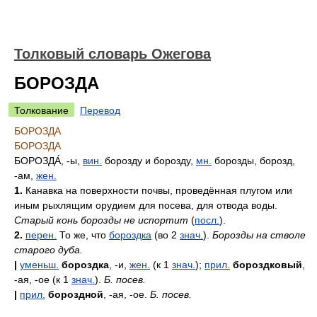
Толковый словарь Ожегова
БОРОЗДА
Толкование
Перевод
БОРОЗДА
БОРОЗДА
БОРОЗДА́
, -ы,
вин.
борозду и борозду,
мн.
борозды, борозд,
-ам,
жен.
1.
Канавка на поверхности почвы, проведённая плугом или
иным рыхлящим орудием для посева, для отвода воды.
Старый конь борозды не испортит
(
посл.
).
2.
перен.
То же, что
бороздка
(во 2
знач.
).
Борозды на стволе
старого дуба.
|
уменьш.
бороздка
, -и,
жен.
(к 1
знач.
);
прил.
бороздковый
,
-ая, -ое (к 1
знач.
).
Б. посев.
|
прил.
бороздной
, -ая, -ое.
Б. посев.