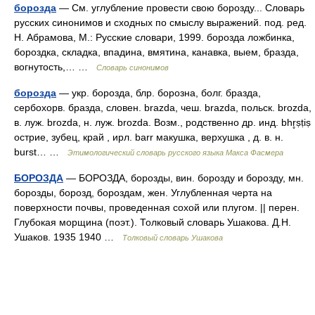
борозда
— См. углубление провести свою борозду... Словарь
русских синонимов и сходных по смыслу выражений. под. ред.
Н. Абрамова, М.: Русские словари, 1999. борозда ложбинка,
бороздка, складка, впадина, вмятина, канавка, выем, бразда,
вогнутость,… …
Словарь синонимов
борозда
— укр. борозда, блр. борозна, болг. бразда,
сербохорв. бразда, словен. brazda, чеш. brazda, польск. brozda,
в. луж. brozda, н. луж. brozda. Возм., родственно др. инд. bhr̥ṣṭiṣ
острие, зубец, край , ирл. barr макушка, верхушка , д. в. н.
burst… …
Этимологический словарь русского языка Макса Фасмера
БОРОЗДА
— БОРОЗДА, борозды, вин. борозду и борозду, мн.
борозды, борозд, бороздам, жен. Углубленная черта на
поверхности почвы, проведенная сохой или плугом. || перен.
Глубокая морщина (поэт.). Толковый словарь Ушакова. Д.Н.
Ушаков. 1935 1940 …
Толковый словарь Ушакова