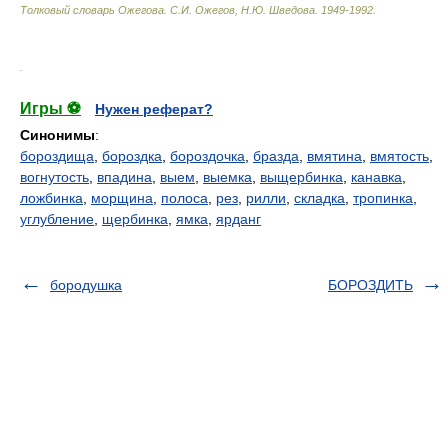
Толковый словарь Ожегова
.
С.И. Ожегов, Н.Ю. Шведова.
1949-1992
.
.
Игры ⚽
Нужен реферат?
Синонимы
:
бороздища
,
бороздка
,
бороздочка
,
бразда
,
вмятина
,
вмятость
,
вогнутость
,
впадина
,
выем
,
выемка
,
выщербинка
,
канавка
,
ложбинка
,
морщина
,
полоса
,
рез
,
рилли
,
складка
,
тропинка
,
углубление
,
щербинка
,
ямка
,
ярданг
бородушка
БОРОЗДИТЬ