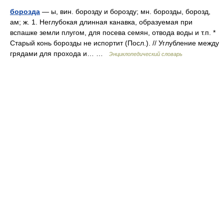
борозда
— ы, вин. борозду и борозду; мн. борозды, борозд,
ам; ж. 1. Неглубокая длинная канавка, образуемая при
вспашке земли плугом, для посева семян, отвода воды и т.п. *
Старый конь борозды не испортит (Посл.). // Углубление между
грядами для прохода и… …
Энциклопедический словарь