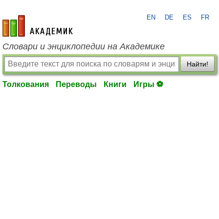
EN
DE
ES
FR
academic.ru
Словари и энциклопедии на Академике
Найти!
Толкования
Переводы
Книги
Игры ⚽