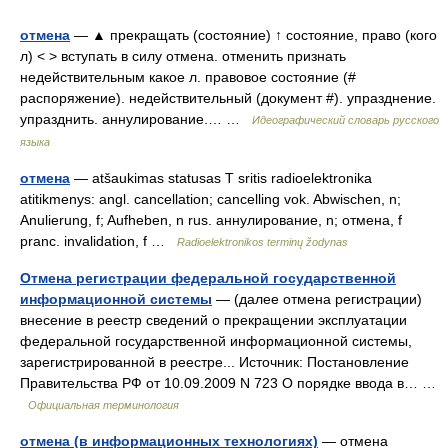
отмена
— ▲ прекращать (состояние) ↑ состояние, право (кого
л) < > вступать в силу отмена. отменить признать
недействительным какое л. правовое состояние (#
распоряжение). недействительный (документ #). упразднение.
упразднить. аннулирование.… …
Идеографический словарь русского
языка
отмена
— atšaukimas statusas T sritis radioelektronika
atitikmenys: angl. cancellation; cancelling vok. Abwischen, n;
Anulierung, f; Aufheben, n rus. аннулирование, n; отмена, f
pranc. invalidation, f …
Radioelektronikos terminų žodynas
Отмена регистрации федеральной государственной
информационной системы
— (далее отмена регистрации)
внесение в реестр сведений о прекращении эксплуатации
федеральной государственной информационной системы,
зарегистрированной в реестре... Источник: Постановление
Правительства РФ от 10.09.2009 N 723 О порядке ввода в… …
Официальная терминология
отмена (в информационных технологиях)
— отмена