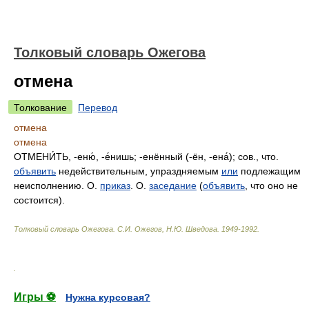
Толковый словарь Ожегова
отмена
Толкование
Перевод
отмена
отмена
ОТМЕНИ́ТЬ, -еню́, -е́нишь; -енённый (-ён, -ена́); сов., что.
объявить
недействительным, упраздняемым
или
подлежащим
неисполнению. О.
приказ
. О.
заседание
(
объявить
, что оно не
состоится).
Толковый словарь Ожегова
.
С.И. Ожегов, Н.Ю. Шведова.
1949-1992
.
.
Игры ⚽
Нужна курсовая?