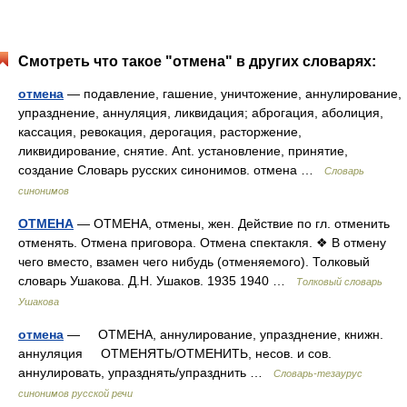
Смотреть что такое "отмена" в других словарях:
отмена
— подавление, гашение, уничтожение, аннулирование,
упразднение, аннуляция, ликвидация; аброгация, аболиция,
кассация, ревокация, дерогация, расторжение,
ликвидирование, снятие. Ant. установление, принятие,
создание Словарь русских синонимов. отмена …
Словарь
синонимов
ОТМЕНА
— ОТМЕНА, отмены, жен. Действие по гл. отменить
отменять. Отмена приговора. Отмена спектакля. ❖ В отмену
чего вместо, взамен чего нибудь (отменяемого). Толковый
словарь Ушакова. Д.Н. Ушаков. 1935 1940 …
Толковый словарь
Ушакова
отмена
— ОТМЕНА, аннулирование, упразднение, книжн.
аннуляция ОТМЕНЯТЬ/ОТМЕНИТЬ, несов. и сов.
аннулировать, упразднять/упразднить …
Словарь-тезаурус
синонимов русской речи