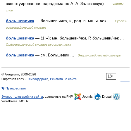
акцентуированная парадигма по А. А. Зализняку») …
Формы
слов
большевичка
— большев ичка, и, род. п. мн. ч. чек …
Русский
орфографический словарь
большевичка
— (1 ж); мн. большеви/чки, Р. большеви/чек …
Орфографический словарь русского языка
большевичка
— см. Большевик …
Энциклопедический словарь
© Академик, 2000-2026
18+
Обратная связь:
Техподдержка
,
Реклама на сайте
👣 Путешествия
Экспорт словарей на сайты
, сделанные на PHP,
Joomla,
Drupal,
WordPress, MODx.