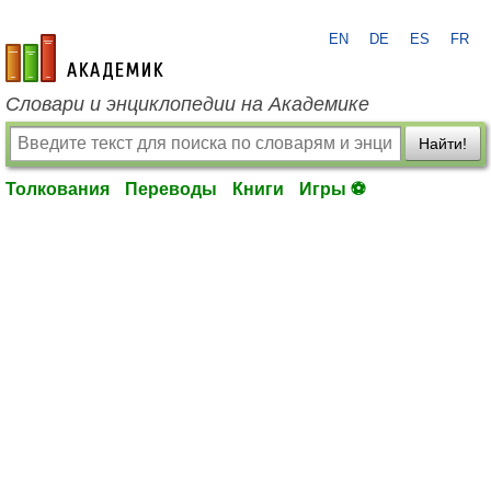
EN
DE
ES
FR
academic.ru
Словари и энциклопедии на Академике
Найти!
Толкования
Переводы
Книги
Игры ⚽