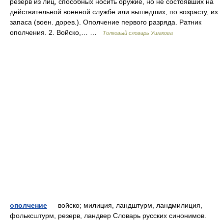
резерв из лиц, способных носить оружие, но не состоявших на
действительной военной службе или вышедших, по возрасту, из
запаса (воен. дорев.). Ополчение первого разряда. Ратник
ополчения. 2. Войско,… …
Толковый словарь Ушакова
ополчение
— войско; милиция, ландштурм, ландмилиция,
фольксштурм, резерв, ландвер Словарь русских синонимов.