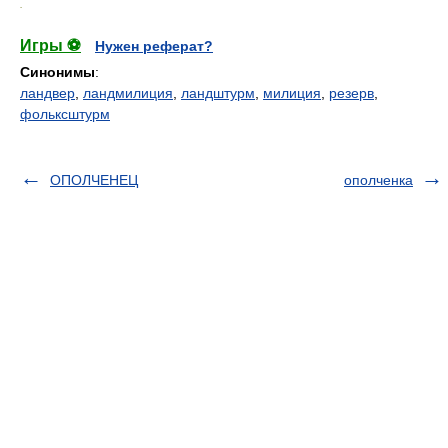
.
Игры ⚽
Нужен реферат?
Синонимы
:
ландвер
,
ландмилиция
,
ландштурм
,
милиция
,
резерв
,
фольксштурм
ОПОЛЧЕНЕЦ
ополченка