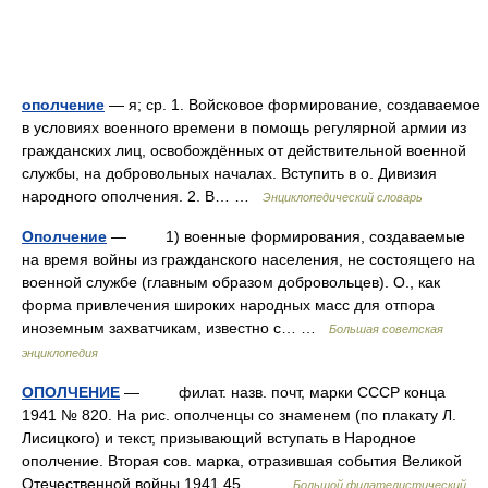
ополчение
— я; ср. 1. Войсковое формирование, создаваемое
в условиях военного времени в помощь регулярной армии из
гражданских лиц, освобождённых от действительной военной
службы, на добровольных началах. Вступить в о. Дивизия
народного ополчения. 2. В… …
Энциклопедический словарь
Ополчение
— 1) военные формирования, создаваемые
на время войны из гражданского населения, не состоящего на
военной службе (главным образом добровольцев). О., как
форма привлечения широких народных масс для отпора
иноземным захватчикам, известно с… …
Большая советская
энциклопедия
ОПОЛЧЕНИЕ
— филат. назв. почт, марки СССР конца
1941 № 820. На рис. ополченцы со знаменем (по плакату Л.
Лисицкого) и текст, призывающий вступать в Народное
ополчение. Вторая сов. марка, отразившая события Великой
Отечественной войны 1941 45.… …
Большой филателистический