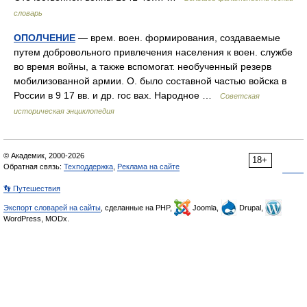
словарь
ОПОЛЧЕНИЕ
— врем. воен. формирования, создаваемые
путем добровольного привлечения населения к воен. службе
во время войны, а также вспомогат. необученный резерв
мобилизованной армии. О. было составной частью войска в
России в 9 17 вв. и др. гос вах. Народное …
Советская
историческая энциклопедия
© Академик, 2000-2026
18+
Обратная связь:
Техподдержка
,
Реклама на сайте
👣 Путешествия
Экспорт словарей на сайты
, сделанные на PHP,
Joomla,
Drupal,
WordPress, MODx.