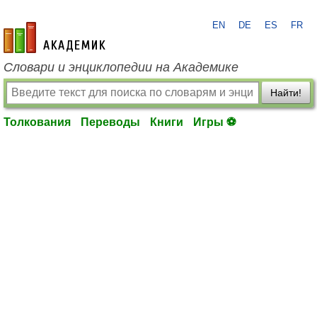
EN
DE
ES
FR
academic.ru
Словари и энциклопедии на Академике
Найти!
Толкования
Переводы
Книги
Игры ⚽