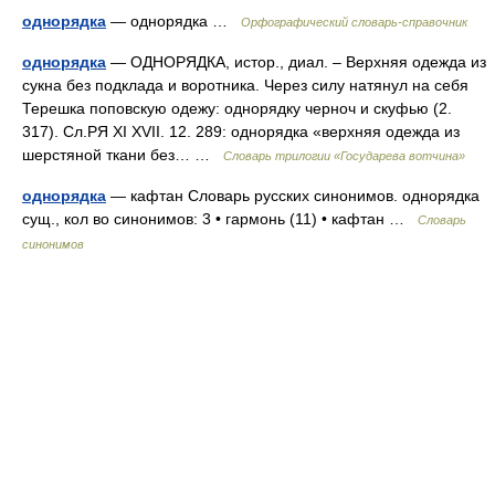
однорядка
— однорядка …
Орфографический словарь-справочник
однорядка
— ОДНОРЯДКА, истор., диал. – Верхняя одежда из
сукна без подклада и воротника. Через силу натянул на себя
Терешка поповскую одежу: однорядку черноч и скуфью (2.
317). Сл.РЯ XI XVII. 12. 289: однорядка «верхняя одежда из
шерстяной ткани без… …
Словарь трилогии «Государева вотчина»
однорядка
— кафтан Словарь русских синонимов. однорядка
сущ., кол во синонимов: 3 • гармонь (11) • кафтан …
Словарь
синонимов