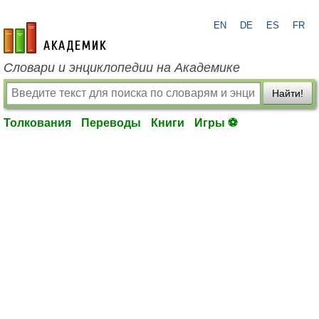
EN
DE
ES
FR
academic.ru
Словари и энциклопедии на Академике
Найти!
Толкования
Переводы
Книги
Игры ⚽