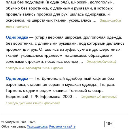
плащ без подкладки (в один ряд), широкий, долгополый,
обычно без воротника, с длинными рукавами, в которых
проделывались прорези для рук; шилась однорядка, и
основном, из шерстяных тканей, украшалась …
Энциклопедия
моды и одежды
Однорядка
— (стар.) верхняя широкая, долгополая одежда,
без воротника, с длинными рукавами, под которыми делались
прорехи для рук. О. шились из зуфы, сукна и др. шерстяных
тканей; украшались кружевом, нашивками, образцами и
золотыми строками; носились осенью …
Энциклопедический
словарь Ф.А. Брокгауза и И.А. Ефрона
Однорядка
— I ж. Долгополый однобортный кафтан без
воротника, старинная верхняя мужская одежда. II ж. разг.
Гармонь с одним рядом клавиш. Толковый словарь
Ефремовой. Т. Ф. Ефремова. 2000 …
Современный толковый
словарь русского языка Ефремовой
© Академик, 2000-2026
18+
Обратная связь:
Техподдержка
,
Реклама на сайте