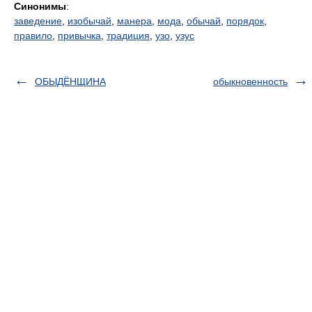
Синонимы
:
заведение
,
изобычай
,
манера
,
мода
,
обычай
,
порядок
,
правило
,
привычка
,
традиция
,
узо
,
узус
ОБЫДЁНЩИНА
обыкновенность