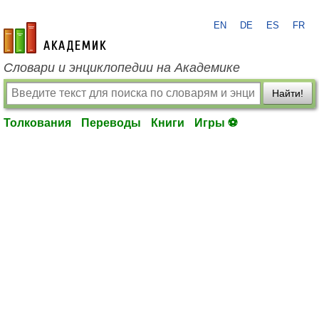
EN
DE
ES
FR
academic.ru
Словари и энциклопедии на Академике
Найти!
Толкования
Переводы
Книги
Игры ⚽