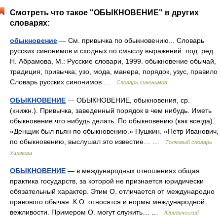
Смотреть что такое "ОБЫКНОВЕНИЕ" в других
словарях:
обыкновение
— См. привычка по обыкновению... Словарь
русских синонимов и сходных по смыслу выражений. под. ред.
Н. Абрамова, М.: Русские словари, 1999. обыкновение обычай,
традиция, привычка; узо, мода, манера, порядок, узус, правило
Словарь русских синонимов …
Словарь синонимов
ОБЫКНОВЕНИЕ
— ОБЫКНОВЕНИЕ, обыкновения, ср.
(книжн.). Привычка, заведенный порядок в чем нибудь. Иметь
обыкновение что нибудь делать. По обыкновению (как всегда).
«Денщик был пьян по обыкновению.» Пушкин. «Петр Иванович,
по обыкновению, выслушал это известие… …
Толковый словарь
Ушакова
ОБЫКНОВЕНИЕ
— в международных отношениях общая
практика государств, за которой не признается юридически
обязательный характер. Этим О. отличается от международно
правового обычая. К О. относятся и нормы международной
вежливости. Примером О. могут служить… …
Юридический