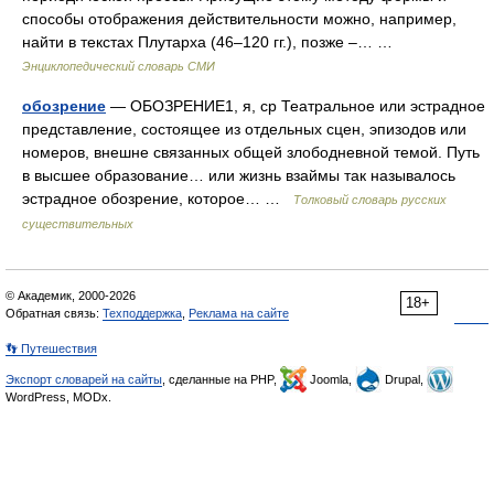
способы отображения действительности можно, например,
найти в текстах Плутарха (46–120 гг.), позже –… …
Энциклопедический словарь СМИ
обозрение
— ОБОЗРЕНИЕ1, я, ср Театральное или эстрадное
представление, состоящее из отдельных сцен, эпизодов или
номеров, внешне связанных общей злободневной темой. Путь
в высшее образование… или жизнь взаймы так называлось
эстрадное обозрение, которое… …
Толковый словарь русских
существительных
© Академик, 2000-2026
18+
Обратная связь:
Техподдержка
,
Реклама на сайте
👣 Путешествия
Экспорт словарей на сайты
, сделанные на PHP,
Joomla,
Drupal,
WordPress, MODx.