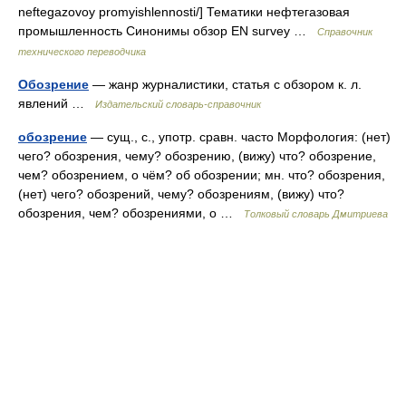
neftegazovoy promyishlennosti/] Тематики нефтегазовая
промышленность Синонимы обзор EN survey …
Справочник
технического переводчика
Обозрение
— жанр журналистики, статья с обзором к. л.
явлений …
Издательский словарь-справочник
обозрение
— сущ., с., употр. сравн. часто Морфология: (нет)
чего? обозрения, чему? обозрению, (вижу) что? обозрение,
чем? обозрением, о чём? об обозрении; мн. что? обозрения,
(нет) чего? обозрений, чему? обозрениям, (вижу) что?
обозрения, чем? обозрениями, о …
Толковый словарь Дмитриева