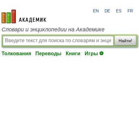
EN
DE
ES
FR
academic.ru
Словари и энциклопедии на Академике
Найти!
Толкования
Переводы
Книги
Игры ⚽