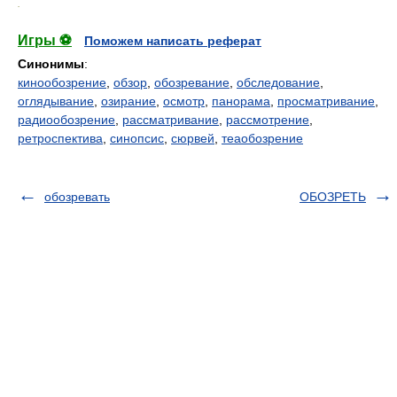
.
Игры ⚽
Поможем написать реферат
Синонимы
:
кинообозрение
,
обзор
,
обозревание
,
обследование
,
оглядывание
,
озирание
,
осмотр
,
панорама
,
просматривание
,
радиообозрение
,
рассматривание
,
рассмотрение
,
ретроспектива
,
синопсис
,
сюрвей
,
теаобозрение
обозревать
ОБОЗРЕТЬ