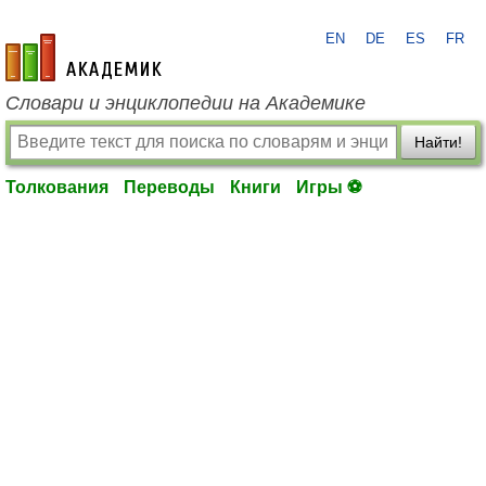
EN
DE
ES
FR
academic.ru
Словари и энциклопедии на Академике
Найти!
Толкования
Переводы
Книги
Игры ⚽