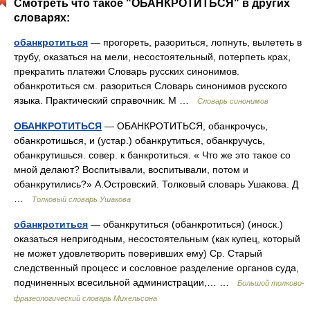
Смотреть что такое "ОБАНКРОТИТЬСЯ" в других
словарях:
обанкротиться
— прогореть, разориться, лопнуть, вылететь в
трубу, оказаться на мели, несостоятельный, потерпеть крах,
прекратить платежи Словарь русских синонимов.
обанкротиться см. разориться Словарь синонимов русского
языка. Практический справочник. М …
Словарь синонимов
ОБАНКРОТИТЬСЯ
— ОБАНКРОТИТЬСЯ, обанкрочусь,
обанкротишься, и (устар.) обанкрутиться, обанкручусь,
обанкрутишься. совер. к банкротиться. « Что же это такое со
мной делают? Воспитывали, воспитывали, потом и
обанкрутились?» А.Островский. Толковый словарь Ушакова. Д
…
Толковый словарь Ушакова
обанкротиться
— обанкрутиться (обанкротиться) (иноск.)
оказаться непригодным, несостоятельным (как купец, который
не может удовлетворить поверивших ему) Ср. Старый
следственный процесс и сословное разделение органов суда,
подчиненных всесильной администрации,… …
Большой толково-
фразеологический словарь Михельсона