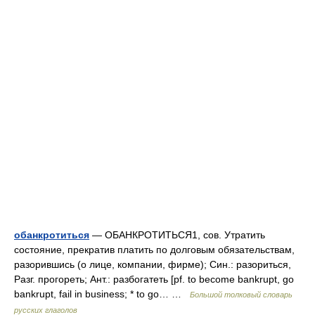
обанкротиться
— ОБАНКРОТИТЬСЯ1, сов. Утратить
состояние, прекратив платить по долговым обязательствам,
разорившись (о лице, компании, фирме); Син.: разориться,
Разг. прогореть; Ант.: разбогатеть [pf. to become bankrupt, go
bankrupt, fail in business; * to go… …
Большой толковый словарь
русских глаголов