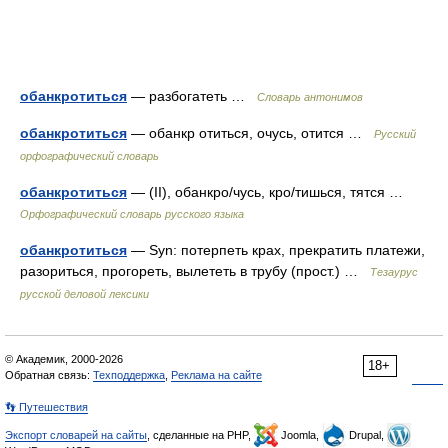
обанкротиться
— разбогатеть …
Словарь антонимов
обанкротиться
— обанкр отиться, очусь, отится …
Русский
орфографический словарь
обанкротиться
— (II), обанкро/чусь, кро/тишься, тятся …
Орфографический словарь русского языка
обанкротиться
— Syn: потерпеть крах, прекратить платежи,
разориться, прогореть, вылететь в трубу (прост.) …
Тезаурус
русской деловой лексики
© Академик, 2000-2026
18+
Обратная связь:
Техподдержка
,
Реклама на сайте
👣 Путешествия
Экспорт словарей на сайты
, сделанные на PHP,
Joomla,
Drupal,