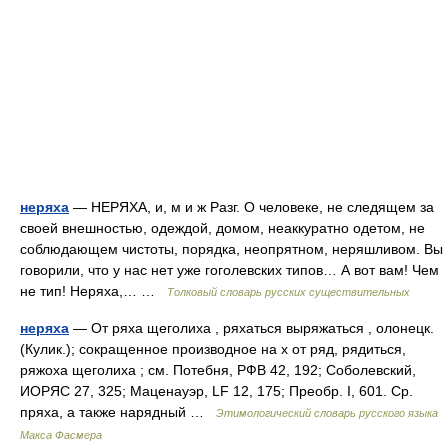
неряха
— НЕРЯХА, и, м и ж Разг. О человеке, не следящем за
своей внешностью, одеждой, домом, неаккуратно одетом, не
соблюдающем чистоты, порядка, неопрятном, неряшливом. Вы
говорили, что у нас нет уже гоголевских типов… А вот вам! Чем
не тип! Неряха,… …
Толковый словарь русских существительных
неряха
— От ряха щеголиха , ряхаться выряжаться , олонецк.
(Кулик.); сокращенное производное на х от ряд, рядиться,
ряжоха щеголиха ; см. Потебня, РФВ 42, 192; Соболевский,
ИОРЯС 27, 325; Маценауэр, LF 12, 175; Преобр. I, 601. Ср.
пряха, а также нарядный …
Этимологический словарь русского языка
Макса Фасмера