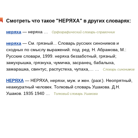
Смотреть что такое "НЕРЯХА" в других словарях:
неряха
— неряха …
Орфографический словарь-справочник
неряха
— См. грязный... Словарь русских синонимов и
сходных по смыслу выражений. под. ред. Н. Абрамова, М.:
Русские словари, 1999. неряха беззаботный, грязный;
замухрышка, грязнуха, чумичка, засранец, бабалыха,
замарашка, свинтус, распустеха, чупаха,… …
Словарь синонимов
НЕРЯХА
— НЕРЯХА, неряхи, муж. и жен. (разг.). Неопрятный,
неаккуратный человек. Толковый словарь Ушакова. Д.Н.
Ушаков. 1935 1940 …
Толковый словарь Ушакова