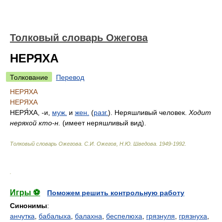
Толковый словарь Ожегова
НЕРЯХА
Толкование
Перевод
НЕРЯХА
НЕРЯХА
НЕРЯ́ХА
, -и,
муж.
и
жен.
(
разг.
). Неряшливый человек.
Ходит
неряхой кто-н.
(имеет неряшливый вид).
Толковый словарь Ожегова
.
С.И. Ожегов, Н.Ю. Шведова.
1949-1992
.
.
Игры ⚽
Поможем решить контрольную работу
Синонимы
:
анчутка
,
бабалыха
,
балахна
,
беспелюха
,
грязнуля
,
грязнуха
,