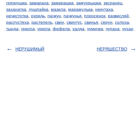
грязнушка
,
замараха
,
замарашка
,
замухрышка
,
засранец
,
заханатка
,
лушпайка
,
мазила
,
марамулька
,
некутаха
,
нечистотка
,
охредь
,
пачкун
,
пачкунья
,
поросенок
,
развисляй
,
распустеха
,
растепель
,
свин
,
свинтус
,
свинья
,
серун
,
солоха
,
тында
,
уркопа
,
урюпа
,
фефела
,
халда
,
чумичка
,
чупаха
,
чухан
НЕРУШИМЫЙ
НЕРЯШЕСТВО