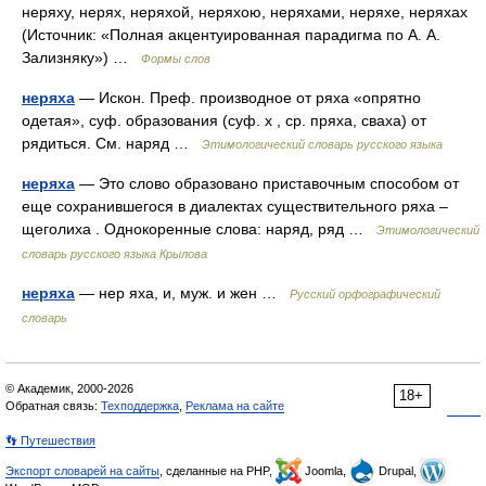
неряху, нерях, неряхой, неряхою, неряхами, неряхе, неряхах
(Источник: «Полная акцентуированная парадигма по А. А.
Зализняку») …
Формы слов
неряха
— Искон. Преф. производное от ряха «опрятно
одетая», суф. образования (суф. х , ср. пряха, сваха) от
рядиться. См. наряд …
Этимологический словарь русского языка
неряха
— Это слово образовано приставочным способом от
еще сохранившегося в диалектах существительного ряха –
щеголиха . Однокоренные слова: наряд, ряд …
Этимологический
словарь русского языка Крылова
неряха
— нер яха, и, муж. и жен …
Русский орфографический
словарь
© Академик, 2000-2026
18+
Обратная связь:
Техподдержка
,
Реклама на сайте
👣 Путешествия
Экспорт словарей на сайты
, сделанные на PHP,
Joomla,
Drupal,