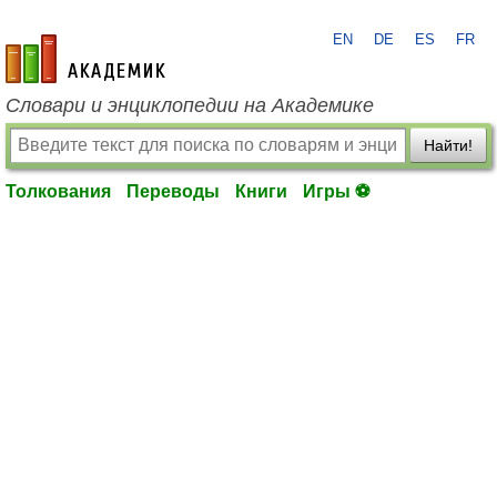
EN
DE
ES
FR
academic.ru
Словари и энциклопедии на Академике
Найти!
Толкования
Переводы
Книги
Игры ⚽