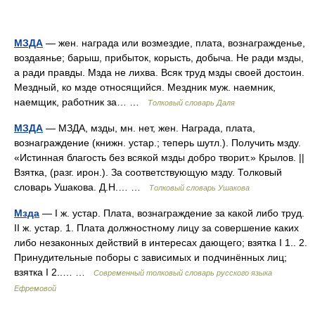
МЗДА
— жен. награда или возмездие, плата, вознагражденье,
воздаянье; барыш, прибыток, корысть, добыча. Не ради мзды,
а ради правды. Мзда не лихва. Всяк труд мзды своей достоин.
Мездный, ко мзде относящийся. Мездник муж. наемник,
наемщик, работник за… …
Толковый словарь Даля
МЗДА
— МЗДА, мзды, мн. нет, жен. Награда, плата,
вознаграждение (книжн. устар.; теперь шутл.). Получить мзду.
«Истинная благость без всякой мзды добро творит.» Крылов. ||
Взятка, (разг. ирон.). За соответствующую мзду. Толковый
словарь Ушакова. Д.Н.… …
Толковый словарь Ушакова
Мзда
— I ж. устар. Плата, вознаграждение за какой либо труд.
II ж. устар. 1. Плата должностному лицу за совершение каких
либо незаконных действий в интересах дающего; взятка I 1.. 2.
Принудительные поборы с зависимых и подчинённых лиц;
взятка I 2..… …
Современный толковый словарь русского языка
Ефремовой