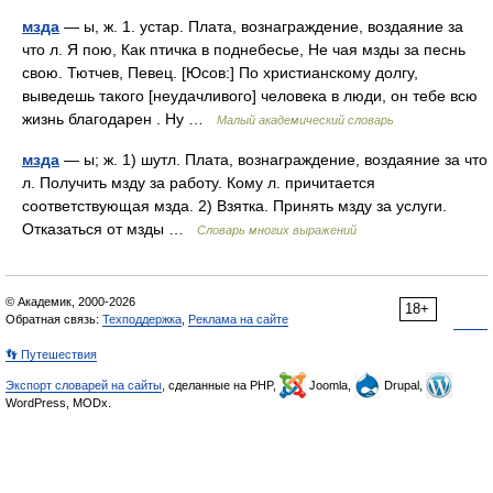
мзда
— ы, ж. 1. устар. Плата, вознаграждение, воздаяние за
что л. Я пою, Как птичка в поднебесье, Не чая мзды за песнь
свою. Тютчев, Певец. [Юсов:] По христианскому долгу,
выведешь такого [неудачливого] человека в люди, он тебе всю
жизнь благодарен . Ну …
Малый академический словарь
мзда
— ы; ж. 1) шутл. Плата, вознаграждение, воздаяние за что
л. Получить мзду за работу. Кому л. причитается
соответствующая мзда. 2) Взятка. Принять мзду за услуги.
Отказаться от мзды …
Словарь многих выражений
© Академик, 2000-2026
18+
Обратная связь:
Техподдержка
,
Реклама на сайте
👣 Путешествия
Экспорт словарей на сайты
, сделанные на PHP,
Joomla,
Drupal,
WordPress, MODx.