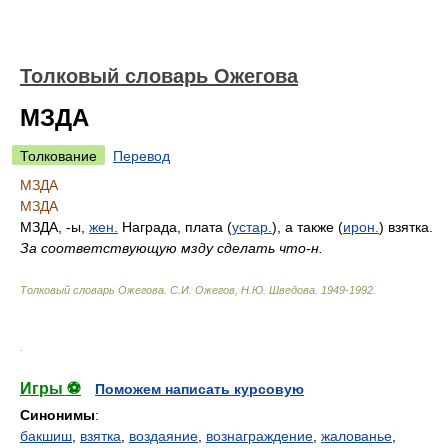
Толковый словарь Ожегова
МЗДА
Толкование
Перевод
МЗДА
МЗДА
МЗДА, -ы,
жен.
Награда, плата (
устар.
), а также (
ирон.
) взятка.
За соответствующую мзду сделать что-н.
Толковый словарь Ожегова
.
С.И. Ожегов, Н.Ю. Шведова.
1949-1992
.
.
Игры ⚽
Поможем написать курсовую
Синонимы
:
бакшиш
,
взятка
,
воздаяние
,
вознаграждение
,
жалованье
,