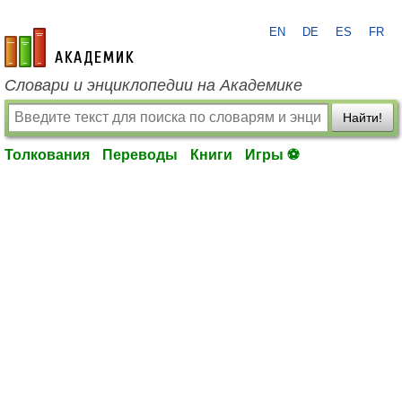
EN
DE
ES
FR
academic.ru
Словари и энциклопедии на Академике
Найти!
Толкования
Переводы
Книги
Игры ⚽