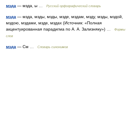
мзда
— мзда, ы …
Русский орфографический словарь
мзда
— мзда, мзды, мзды, мзде, мздам, мзду, мзды, мздой,
мздою, мздами, мзде, мздах (Источник: «Полная
акцентуированная парадигма по А. А. Зализняку») …
Формы
слов
мзда
— См …
Словарь синонимов