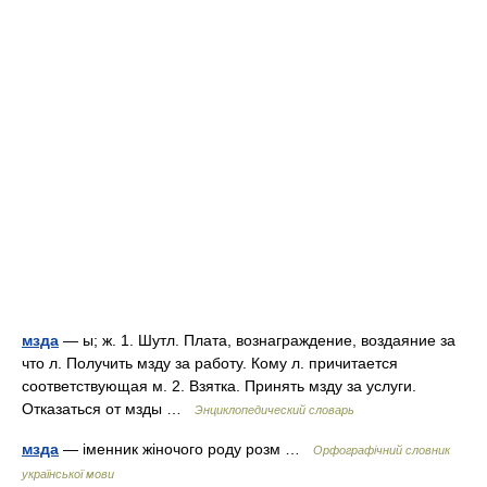
мзда
— ы; ж. 1. Шутл. Плата, вознаграждение, воздаяние за
что л. Получить мзду за работу. Кому л. причитается
соответствующая м. 2. Взятка. Принять мзду за услуги.
Отказаться от мзды …
Энциклопедический словарь
мзда
— іменник жіночого роду розм …
Орфографічний словник
української мови