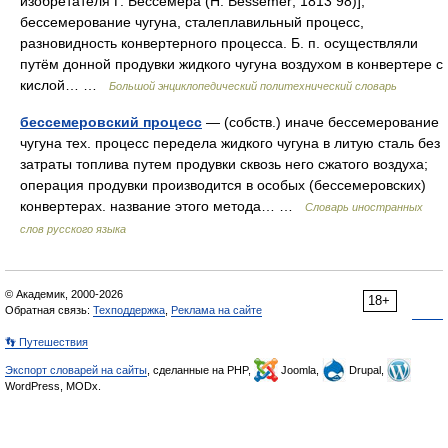
изобретателя Г. Бессемера (Н. Bessemer; 1813 98)],
бессемерование чугуна, сталеплавильный процесс,
разновидность конвертерного процесса. Б. п. осуществляли
путём донной продувки жидкого чугуна воздухом в конвертере с
кислой… …
Большой энциклопедический политехнический словарь
бессемеровский процесс
— (собств.) иначе бессемерование
чугуна тех. процесс передела жидкого чугуна в литую сталь без
затраты топлива путем продувки сквозь него сжатого воздуха;
операция продувки производится в особых (бессемеровских)
конвертерах. название этого метода… …
Словарь иностранных
слов русского языка
© Академик, 2000-2026
18+
Обратная связь:
Техподдержка
,
Реклама на сайте
👣 Путешествия
Экспорт словарей на сайты
, сделанные на PHP,
Joomla,
Drupal,
WordPress, MODx.