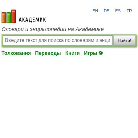
EN
DE
ES
FR
academic.ru
Словари и энциклопедии на Академике
Найти!
Толкования
Переводы
Книги
Игры ⚽