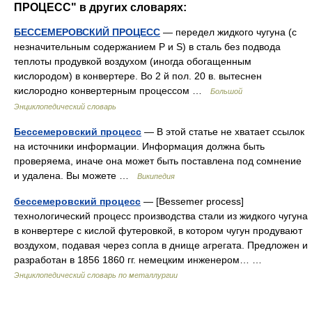
ПРОЦЕСС" в других словарях:
БЕССЕМЕРОВСКИЙ ПРОЦЕСС
— передел жидкого чугуна (с
незначительным содержанием P и S) в сталь без подвода
теплоты продувкой воздухом (иногда обогащенным
кислородом) в конвертере. Во 2 й пол. 20 в. вытеснен
кислородно конвертерным процессом …
Большой
Энциклопедический словарь
Бессемеровский процесс
— В этой статье не хватает ссылок
на источники информации. Информация должна быть
проверяема, иначе она может быть поставлена под сомнение
и удалена. Вы можете …
Википедия
бессемеровский процесс
— [Bessemer process]
технологический процесс производства стали из жидкого чугуна
в конвертере с кислой футеровкой, в котором чугун продувают
воздухом, подавая через сопла в днище агрегата. Предложен и
разработан в 1856 1860 гг. немецким инженером… …
Энциклопедический словарь по металлургии