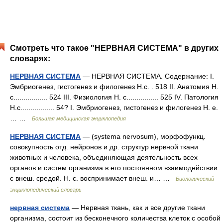
Смотреть что такое "НЕРВНАЯ СИСТЕМА" в других
словарях:
НЕРВНАЯ СИСТЕМА
— НЕРВНАЯ СИСТЕМА. Содержание: I.
Эмбриогенез, гистогенез и филогенез Н.с. . 518 II. Анатомия Н.
с................. 524 III. Физиология Н. с................ 525 IV. Патология
Н.с................. 54? I. Эмбриогенез, гистогенез и филогенез Н. е.
… …
Большая медицинская энциклопедия
НЕРВНАЯ СИСТЕМА
— (systema nervosum), морфофункц.
совокупность отд. нейронов и др. структур нервной ткани
животных и человека, объединяющая деятельность всех
органов и систем организма в его постоянном взаимодействии
с внеш. средой. Н. с. воспринимает внеш. и… …
Биологический
энциклопедический словарь
нервная система
— Нервная ткань, как и все другие ткани
организма, состоит из бесконечного количества клеток с особой