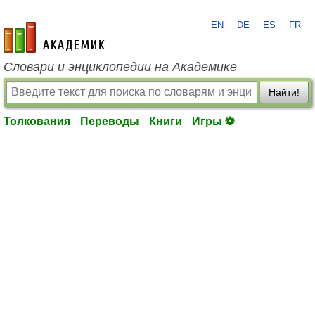
EN
DE
ES
FR
academic.ru
Словари и энциклопедии на Академике
Найти!
Толкования
Переводы
Книги
Игры ⚽