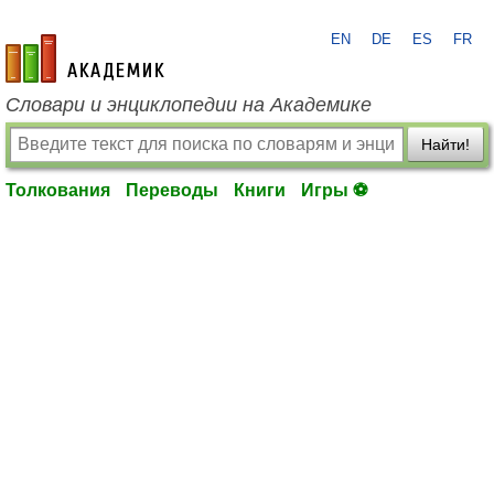
EN
DE
ES
FR
academic.ru
Словари и энциклопедии на Академике
Найти!
Толкования
Переводы
Книги
Игры ⚽