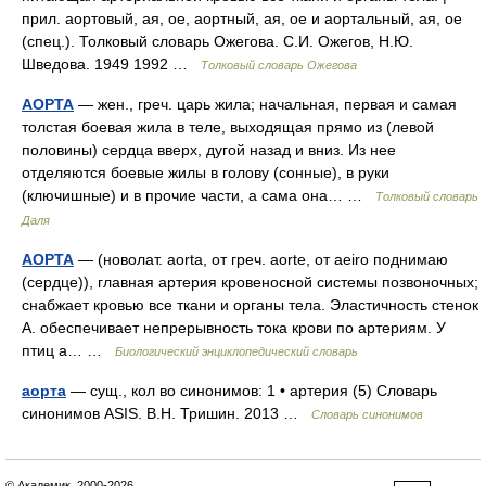
прил. аортовый, ая, ое, аортный, ая, ое и аортальный, ая, ое
(спец.). Толковый словарь Ожегова. С.И. Ожегов, Н.Ю.
Шведова. 1949 1992 …
Толковый словарь Ожегова
АОРТА
— жен., греч. царь жила; начальная, первая и самая
толстая боевая жила в теле, выходящая прямо из (левой
половины) сердца вверх, дугой назад и вниз. Из нее
отделяются боевые жилы в голову (сонные), в руки
(ключишные) и в прочие части, а сама она… …
Толковый словарь
Даля
АОРТА
— (новолат. aorta, от греч. aorte, от aeiro поднимаю
(сердце)), главная артерия кровеносной системы позвоночных;
снабжает кровью все ткани и органы тела. Эластичность стенок
А. обеспечивает непрерывность тока крови по артериям. У
птиц а… …
Биологический энциклопедический словарь
аорта
— сущ., кол во синонимов: 1 • артерия (5) Словарь
синонимов ASIS. В.Н. Тришин. 2013 …
Словарь синонимов
© Академик, 2000-2026