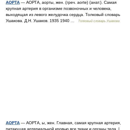
АОРТА
— АОРТА, аорты, жен. (греч. aorte) (анат.). Самая
крупная артерия в организме позвоночных и человека,
выходящая из левого желудочка сердца. Толковый словарь
Ушакова. Д.Н. Ушаков. 1935 1940 …
Толковый словарь Ушакова
АОРТА
— АОРТА, ы, жен. Главная, самая крупная артерия,
питающая артериальной кровью все ткани и органы тела. |