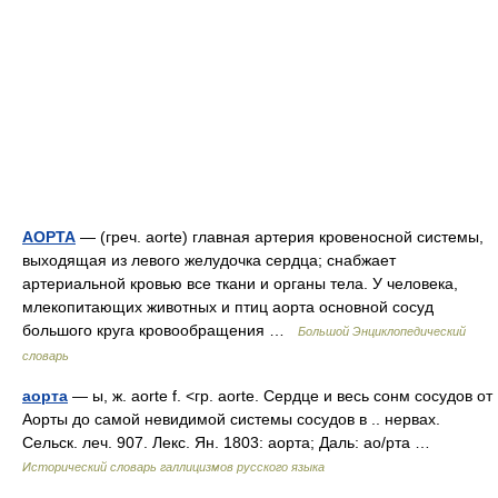
АОРТА
— (греч. aorte) главная артерия кровеносной системы,
выходящая из левого желудочка сердца; снабжает
артериальной кровью все ткани и органы тела. У человека,
млекопитающих животных и птиц аорта основной сосуд
большого круга кровообращения …
Большой Энциклопедический
словарь
аорта
— ы, ж. aorte f. <гр. aorte. Сердце и весь сонм сосудов от
Аорты до самой невидимой системы сосудов в .. нервах.
Сельск. леч. 907. Лекс. Ян. 1803: аорта; Даль: ао/рта …
Исторический словарь галлицизмов русского языка