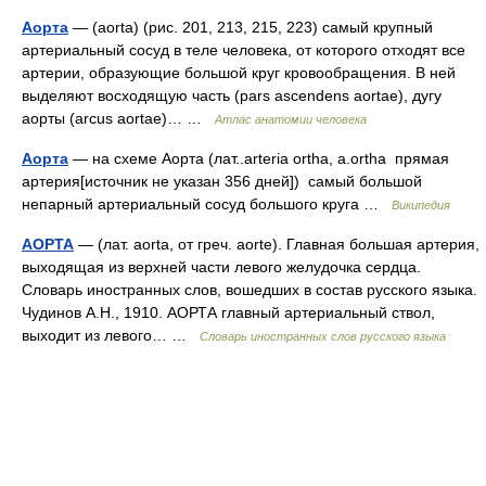
Аорта
— (aorta) (рис. 201, 213, 215, 223) самый крупный
артериальный сосуд в теле человека, от которого отходят все
артерии, образующие большой круг кровообращения. В ней
выделяют восходящую часть (pars ascendens aortae), дугу
аорты (arcus aortae)… …
Атлас анатомии человека
Аорта
— на схеме Аорта (лат..arteria ortha, a.ortha прямая
артерия[источник не указан 356 дней]) самый большой
непарный артериальный сосуд большого круга …
Википедия
АОРТА
— (лат. aorta, от греч. aorte). Главная большая артерия,
выходящая из верхней части левого желудочка сердца.
Словарь иностранных слов, вошедших в состав русского языка.
Чудинов А.Н., 1910. АОРТА главный артериальный ствол,
выходит из левого… …
Словарь иностранных слов русского языка