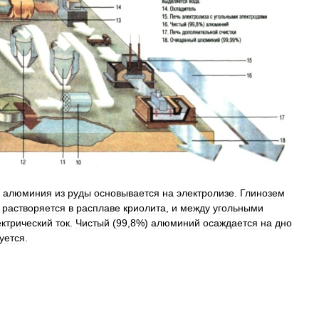
алюминия
из
руды
основывается
на
электролизе
.
Глинозем
,
растворяется
в
расплаве
криолита
,
и
между
угольными
ектрический
ток
.
Чистый
(
99
,
8
%)
алюминий
осаждается
на
дно
уется
.