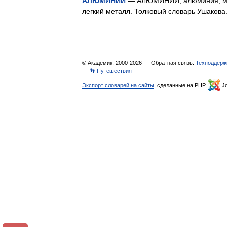
АЛЮМИНИЙ
— АЛЮМИНИЙ, алюминия, мн. н
легкий металл. Толковый словарь Ушакова
© Академик, 2000-2026
Обратная связь:
Техподдерж
👣 Путешествия
Экспорт словарей на сайты
, сделанные на PHP,
Jo