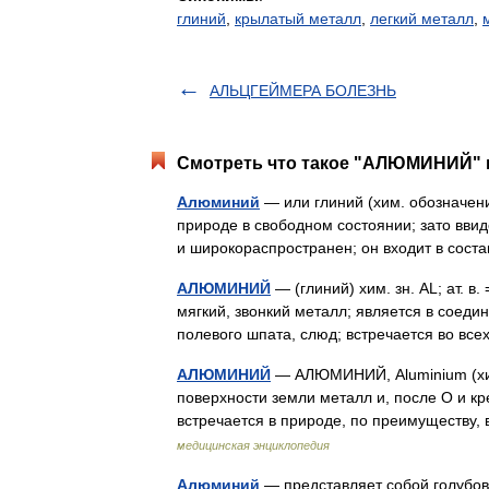
глиний
,
крылатый металл
,
легкий металл
,
АЛЬЦГЕЙМЕРА БОЛЕЗНЬ
Смотреть что такое "АЛЮМИНИЙ" в
Алюминий
— или глиний (хим. обозначени
природе в свободном состоянии; зато ввид
и широкораспространен; он входит в сос
АЛЮМИНИЙ
— (глиний) хим. зн. AL; ат. в. 
мягкий, звонкий металл; является в соеди
полевого шпата, слюд; встречается во вс
АЛЮМИНИЙ
— АЛЮМИНИЙ, Aluminium (хим.
поверхности земли металл и, после О и кр
встречается в природе, по преимуществу,
медицинская энциклопедия
Алюминий
— представляет собой голубов