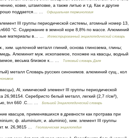
ению, ковке, штамповке, а также литью и т.д. Как и другие
 хорошо поддается… …
Официальная терминология
 элемент III группы периодической системы, атомный номер 13,
tпл660 °С. Содержание в земной коре 8,8% по массе. Алюминий
ионные материалы в… …
Иллюстрированный энциклопедический словарь
хим. щелочной металл глиний, основа глинозема, глины;
и медь. Алюминит муж. ископаемое, похожее на квасцы, водный
опаемое, весьма близкое к… …
Толковый словарь Даля
тый) металл Словарь русских синонимов. алюминий сущ., кол
инонимов
васцы), Al, химический элемент III группы периодической
 26,98154. Серебристо белый металл, легкий (2,7 г/см³),
тью, tпл 660 .С.… …
Большой Энциклопедический словарь
е квасцов, применявшихся в древности как протрава при
inium; ф. aluminium; и. aluminio), хим. элемент III группы
 ат. м. 26,9815 …
Геологическая энциклопедия