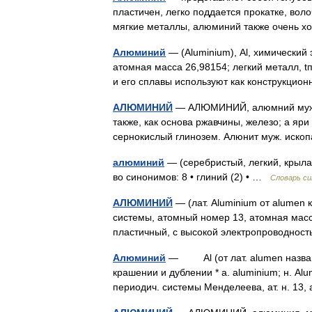
пластичен, легко поддается прокатке, волоч
мягкие металлы, алюминий также очень
Алюминий
— (Aluminium), Al, химический
атомная масса 26,98154; легкий металл, 
и его сплавы используют как конструкц
АЛЮМИНИЙ
— АЛЮМИНИЙ, алюмний муж., 
также, как основа ржавчины, железо; а яр
сернокислый глинозем. Алюнит муж. иск
алюминий
— (серебристый, легкий, крыла
во синонимов: 8 • глиний (2) • …
Словарь с
АЛЮМИНИЙ
— (лат. Aluminium от alumen к
системы, атомный номер 13, атомная масса
пластичный, с высокой электропроводнос
Алюминий
— Al (от лат. alumen названи
крашении и дублении * a. aluminium; н. Alum
периодич. системы Mенделеева, ат. н. 13,