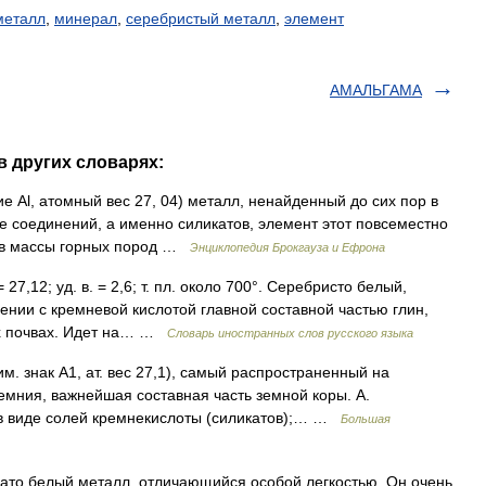
металл
,
минерал
,
серебристый металл
,
элемент
АМАЛЬГАМА
 других словарях:
е Al, атомный вес 27, 04) металл, ненайденный до сих пор в
е соединений, а именно силикатов, элемент этот повсеместно
тав массы горных пород …
Энциклопедия Брокгауза и Ефрона
= 27,12; уд. в. = 2,6; т. пл. около 700°. Серебристо белый,
нении с кремневой кислотой главной составной частью глин,
ех почвах. Идет на… …
Словарь иностранных слов русского языка
 знак А1, ат. вес 27,1), самый распространенный на
емния, важнейшая составная часть земной коры. А.
 в виде солей кремнекислоты (силикатов);… …
Большая
ато белый металл, отличающийся особой легкостью. Он очень