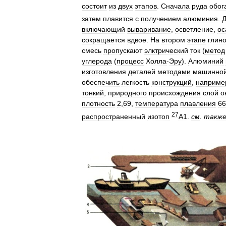
состоит
из
двух
этапов
.
Сначала
руда
обог
затем
плавится
с
получением
алюминия
.
включающий
вываривание
,
осветление
,
ос
сокращается
вдвое
.
На
втором
этапе
глин
смесь
пропускают
элктрический
ток
(
метод
углерода
(
процесс
Холла
-
Эру
).
Алюминий
изготовления
деталей
методами
машинно
обеспечить
легкость
конструкций
,
наприме
тонкий
,
природного
происхождения
слой
о
плотность
2
,
69
,
температура
плавления
66
27
распространенный
изотоп
А1
.
см
.
такж