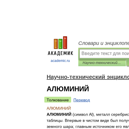
Словари и энциклоп
academic.ru
Научно-технический энциклопедический словарь
Научно-технический энцикл
АЛЮМИНИЙ
Толкование
Перевод
АЛЮМИНИЙ
АЛЮМИНИЙ
(
символ
Аl
),
металл
серебрис
таблицы
.
Впервые
в
чистом
виде
был
полу
земного
шара
;
главным
источником
его
яв