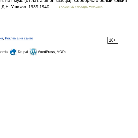
ет, муж. (от лат. alumen квасцы). Серебристо белый ковкий
. Д.Н. Ушаков. 1935 1940 …
Толковый словарь Ушакова
ка
,
Реклама на сайте
18+
omla,
Drupal,
WordPress, MODx.