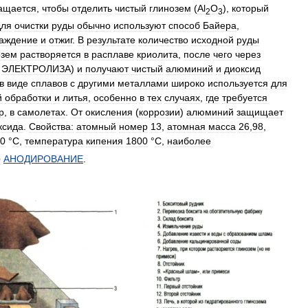
ащается
,
чтобы
отделить
чистый
глинозем
(
Аl
О
),
который
2
3
Для
очистки
руды
обычно
используют
способ
Байера
,
аждение
и
отжиг
.
В
результате
количество
исходной
руды
озем
растворяется
в
расплаве
криолита
,
после
чего
через
ЭЛЕКТРОЛИЗА
)
и
получают
чистый
алюминий
и
диоксид
в
виде
сплавов
с
другими
металлами
широко
используется
для
й
обработки
и
литья
,
особенно
в
тех
случаях
,
где
требуется
р
,
в
самолетах
.
От
окисления
(
коррозии
)
алюминий
защищает
ксида
.
Свойства:
атомный
номер
13
,
атомная
масса
26
,
98
,
0
°
С
,
температура
кипения
1800
°
С
,
наиболее
е
АНОДИРОВАНИЕ
.