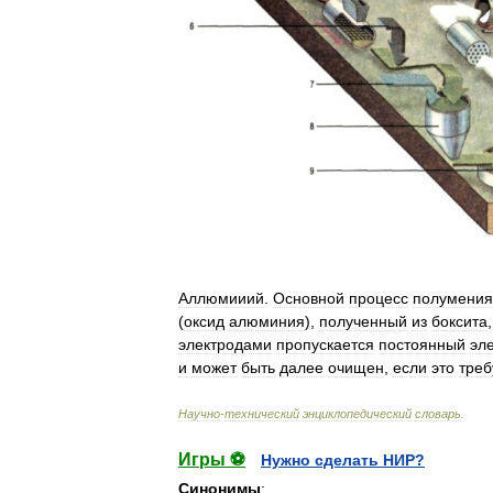
Аллюмииий
.
Основной
процесс
полумения
(
оксид
алюминия
),
полученный
из
боксита
электродами
пропускается
постоянный
эл
и
может
быть
далее
очищен
,
если
это
треб
Научно
-
технический
энциклопедический
словарь
.
Игры ⚽
Нужно сделать НИР?
Синонимы
: