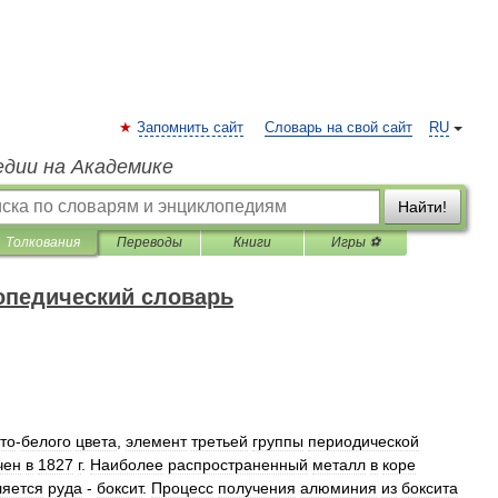
Запомнить сайт
Словарь на свой сайт
RU
едии на Академике
Найти!
Толкования
Переводы
Книги
Игры ⚽
опедический словарь
то
-
белого
цвета
,
элемент
третьей
группы
периодической
чен
в
1827
г
.
Наиболее
распространенный
металл
в
коре
ляется
руда
-
боксит
.
Процесс
получения
алюминия
из
боксита